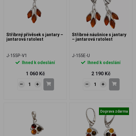
Stříbrný přívěsek s jantary –
Stříbrné náušnice s jantary
jantarová ratolest
– jantarová ratolest
J-155P-V1
J-155E-U
Ihned k odeslání
Ihned k odeslání
1 060 Kč
2 190 Kč
Doprava zdarma