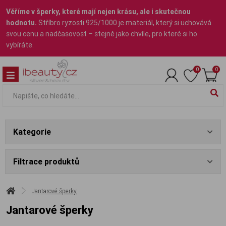
Věříme v šperky, které mají nejen krásu, ale i skutečnou
hodnotu.
Stříbro ryzosti 925/1000 je materiál, který si uchovává
svou cenu a nadčasovost – stejně jako chvíle, pro které si ho
vybíráte.
0
0
Kategorie
Filtrace produktů
Jantarové šperky
Jantarové šperky