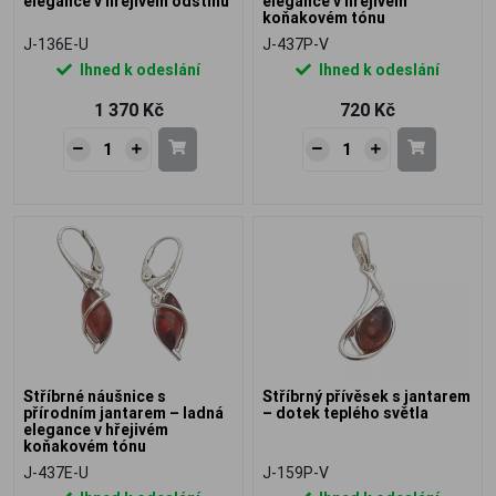
elegance v hřejivém odstínu
elegance v hřejivém
koňakovém tónu
J-136E-U
J-437P-V
Ihned k odeslání
Ihned k odeslání
1 370 Kč
720 Kč
Stříbrné náušnice s
Stříbrný přívěsek s jantarem
přírodním jantarem – ladná
– dotek teplého světla
elegance v hřejivém
koňakovém tónu
J-437E-U
J-159P-V