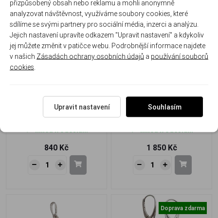
přizpůsobený obsah nebo reklamu a mohli anonymně
analyzovat návštěvnost, využíváme soubory cookies, které
Doprava zdarma
sdílíme se svými partnery pro sociální média, inzerci a analýzu.
Jejich nastavení upravíte odkazem "Upravit nastavení" a kdykoliv
jej můžete změnit v patičce webu. Podrobnější informace najdete
v našich
Zásadách ochrany osobních údajů
a
používání souborů
cookies
.
Stříbrný přívěsek s jantary –
Stříbrné náušnice s jantary
tři kapky slunečního tepla
– tři kapky slunečního tepla
Upravit nastavení
Souhlasím
J-151P-V1
J-151-U
Ihned k odeslání
Ihned k odeslání
840 Kč
1 850 Kč
Doprava zdarma