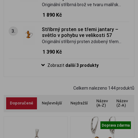
Originální stříbrná brož ve tvaru malířské
palety zdobená vícebarevným přírodním
1 890 Kč
baltským jantarem. Umělecký šperk s
osobitým charakterem.
Stříbrný prsten se třemi jantary –
3.
světlo v pohybu ve velikosti 57
Originální stříbrný prsten zdobený třemi
pravými jantary ve světlém hnědo-
1 390 Kč
medovém odstínu. Jemný, ale výrazný
šperk inspirovaný světlem a plynutím.
Zobrazit
další 3 produkty
Celkem nalezeno
144
produktů
Název
Název
Doporučené
Nejlevnější
Nejdražší
(A-Z)
(Z-A)
Doprava zdarma