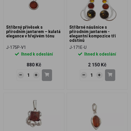
Stříbrný přívěsek s
Stříbrné náušnice s
přírodním jantarem – kulatá
přírodním jantarem -
elegance v hřejivém tónu
elegantní kompozice tří
odstínů
J-175P-V1
J-171E-U
Ihned k odeslání
Ihned k odeslání
880 Kč
2 150 Kč