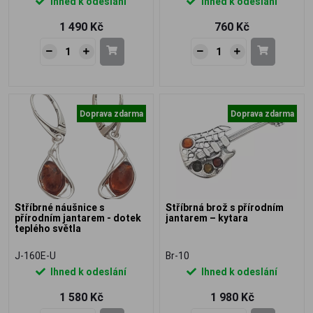
Ihned k odeslání
Ihned k odeslání
1 490 Kč
760 Kč
Doprava zdarma
Doprava zdarma
Stříbrné náušnice s
Stříbrná brož s přírodním
přírodním jantarem - dotek
jantarem – kytara
teplého světla
J-160E-U
Br-10
Ihned k odeslání
Ihned k odeslání
1 580 Kč
1 980 Kč