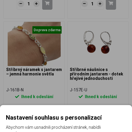
Doprava zdarma
Stříbrný náramek s jantarem
Stříbrné náušnice s
– jemná harmonie světla
přírodním jantarem - dotek
hřejivé jednoduchosti
J-161B-N
J-157E-U
Ihned k odeslání
Ihned k odeslání
2 690 Kč
890 Kč
Nastavení souhlasu s personalizací
Abychom vám usnadnili procházení stránek, nabídli