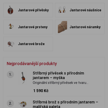
Jantarové přívěsky
Jantarové náušnice
Jantarové prsteny
Jantarové náramky
Jantarové brože
Nejprodávanější produkty
Stříbrný přívěsek s přírodním
1.
jantarem – myška
Originální stříbrný přívěsek ve tvaru
myšky s přírodním baltským jantarem.
1 590 Kč
Jemný, hravý šperk s osobitým kouzlem.
Stříbrná brož s přírodním jantarem –
2.
malířská paleta