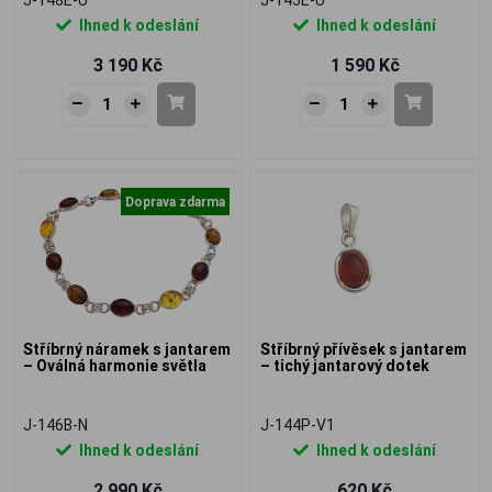
Ihned k odeslání
Ihned k odeslání
3 190 Kč
1 590 Kč
Doprava zdarma
Stříbrný náramek s jantarem
Stříbrný přívěsek s jantarem
– Oválná harmonie světla
– tichý jantarový dotek
J-146B-N
J-144P-V1
Ihned k odeslání
Ihned k odeslání
2 990 Kč
620 Kč