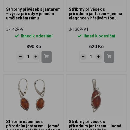
Stříbrný přívěsek s jantarem
Stříbrný přívěsek s
– výraz přírody v jemném
přírodním jantarem – jemná
uměleckém rámu
elegance v hřejivém tónu
J-142P-V
J-136P-V1
Ihned k odeslání
Ihned k odeslání
890 Kč
620 Kč
Stříbrné náušnice s
Stříbrný přívěsek s
přírodním jantarem – jemná
přírodním jantarem – ladná