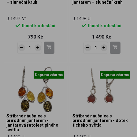
– sluneční kruh
jantarem – sluneční kruh
J-149P-V1
J-149E-U
Ihned k odeslání
Ihned k odeslání
790 Kč
1 490 Kč
Doprava zdarma
Doprava zdarma
Stříbrné náušnice s
Stříbrné náušnice s
přírodním jantarem -
přírodním jantarem - dotek
jantarová ratolest plného
tichého světla
světla
J-148E-U
J-145E-U