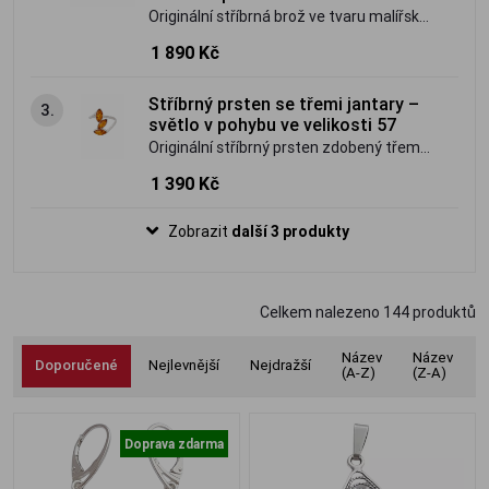
Originální stříbrná brož ve tvaru malířské
palety zdobená vícebarevným přírodním
1 890 Kč
baltským jantarem. Umělecký šperk s
osobitým charakterem.
Stříbrný prsten se třemi jantary –
3.
světlo v pohybu ve velikosti 57
Originální stříbrný prsten zdobený třemi
pravými jantary ve světlém hnědo-
1 390 Kč
medovém odstínu. Jemný, ale výrazný
šperk inspirovaný světlem a plynutím.
Zobrazit
další 3 produkty
Celkem nalezeno
144
produktů
Název
Název
Doporučené
Nejlevnější
Nejdražší
(A-Z)
(Z-A)
Doprava zdarma