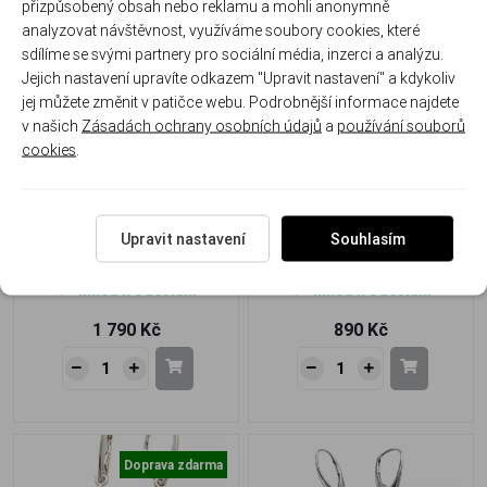
přizpůsobený obsah nebo reklamu a mohli anonymně
analyzovat návštěvnost, využíváme soubory cookies, které
Doprava zdarma
sdílíme se svými partnery pro sociální média, inzerci a analýzu.
Jejich nastavení upravíte odkazem "Upravit nastavení" a kdykoliv
jej můžete změnit v patičce webu. Podrobnější informace najdete
v našich
Zásadách ochrany osobních údajů
a
používání souborů
cookies
.
Stříbrné náušnice s
Stříbrný přívěsek s trojitým
jantarem – kapky teplého
jantarem – harmonie tří
světla
světel
Upravit nastavení
Souhlasím
J-455E-U
J-453P-V1
Ihned k odeslání
Ihned k odeslání
1 790 Kč
890 Kč
Doprava zdarma