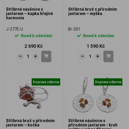
Stříbrné náušnice s
Stříbrná brož s přírodním
jantarem – kapka hřejivé
jantarem – myška
harmonie
J-277E-U
Br-201
Ihned k odeslání
Ihned k odeslání
2 690 Kč
1 590 Kč
Doprava zdarma
Doprava zdarma
Stříbrná brož s přírodním
Stříbrné náušnice s
jantarem – kočka
přírodním jantarem - kruh