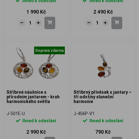
Ihned k odeslání
Ihned k odeslání
1 990 Kč
2 490 Kč
Doprava zdarma
Stříbrné náušnice s
Stříbrný přívěsek s jantary –
přírodním jantarem - kruh
tři odstíny sluneční
harmonického světla
harmonie
J-501E-U
J-456P-V1
Ihned k odeslání
Ihned k odeslání
2 990 Kč
790 Kč