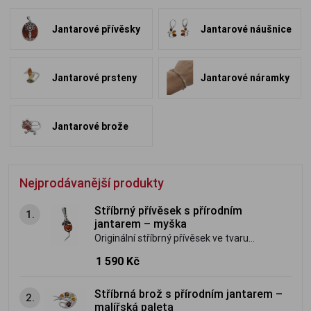
Jantarové přívěsky
Jantarové náušnice
Jantarové prsteny
Jantarové náramky
Jantarové brože
Nejprodávanější produkty
Stříbrný přívěsek s přírodním
1.
jantarem – myška
Originální stříbrný přívěsek ve tvaru
myšky s přírodním baltským jantarem.
1 590 Kč
Jemný, hravý šperk s osobitým kouzlem.
Stříbrná brož s přírodním jantarem –
2.
malířská paleta