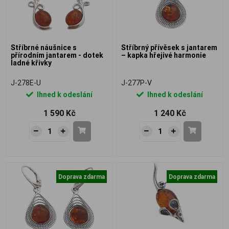
Stříbrné náušnice s
Stříbrný přívěsek s jantarem
přírodním jantarem - dotek
– kapka hřejivé harmonie
ladné křivky
J-278E-U
J-277P-V
Ihned k odeslání
Ihned k odeslání
1 590 Kč
1 240 Kč
Doprava zdarma
Doprava zdarma