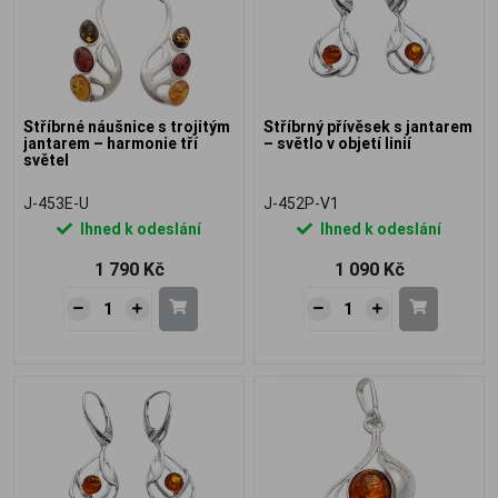
Stříbrné náušnice s trojitým
Stříbrný přívěsek s jantarem
jantarem – harmonie tří
– světlo v objetí linií
světel
J-453E-U
J-452P-V1
Ihned k odeslání
Ihned k odeslání
1 790 Kč
1 090 Kč