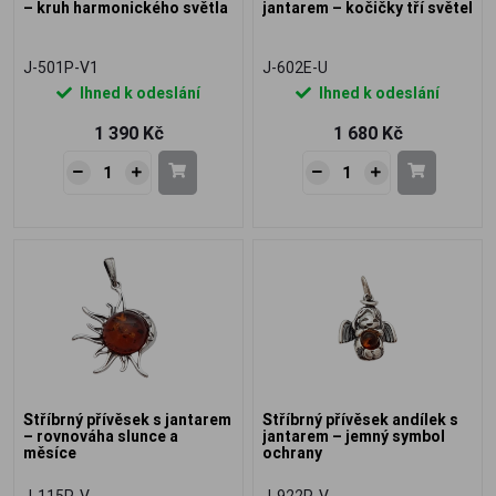
– kruh harmonického světla
jantarem – kočičky tří světel
J-501P-V1
J-602E-U
Ihned k odeslání
Ihned k odeslání
1 390 Kč
1 680 Kč
Stříbrný přívěsek s jantarem
Stříbrný přívěsek andílek s
– rovnováha slunce a
jantarem – jemný symbol
měsíce
ochrany
J-115P-V
J-922P-V