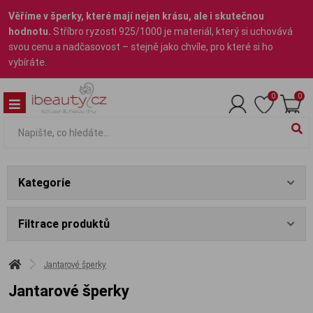
Věříme v šperky, které mají nejen krásu, ale i skutečnou
hodnotu.
Stříbro ryzosti 925/1000 je materiál, který si uchovává
svou cenu a nadčasovost – stejně jako chvíle, pro které si ho
vybíráte.
0
0
Kategorie
Filtrace produktů
Jantarové šperky
Jantarové šperky