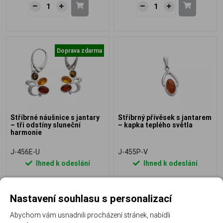
Doprava zdarma
Stříbrné náušnice s jantary
Stříbrný přívěsek s jantarem
– tři odstíny sluneční
– kapka teplého světla
harmonie
J-456E-U
J-455P-V
Ihned k odeslání
Ihned k odeslání
1 770 Kč
840 Kč
Nastavení souhlasu s personalizací
Abychom vám usnadnili procházení stránek, nabídli