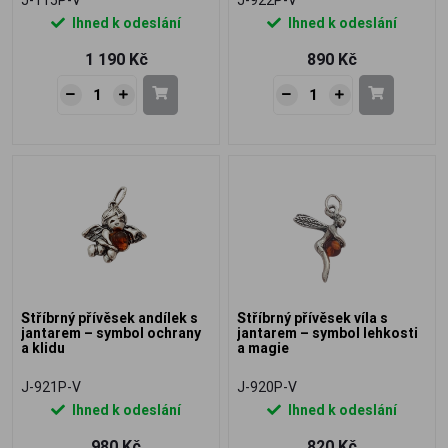
Ihned k odeslání
Ihned k odeslání
1 190 Kč
890 Kč
Stříbrný přívěsek andílek s
Stříbrný přívěsek víla s
jantarem – symbol ochrany
jantarem – symbol lehkosti
a klidu
a magie
J-921P-V
J-920P-V
Ihned k odeslání
Ihned k odeslání
980 Kč
820 Kč