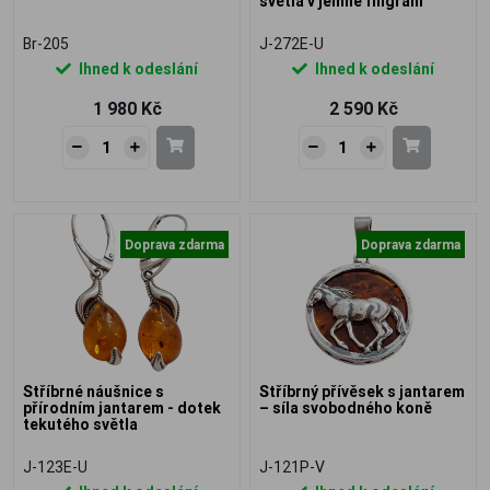
světla v jemné filigráni
Br-205
J-272E-U
Ihned k odeslání
Ihned k odeslání
1 980 Kč
2 590 Kč
Doprava zdarma
Doprava zdarma
Stříbrné náušnice s
Stříbrný přívěsek s jantarem
přírodním jantarem - dotek
– síla svobodného koně
tekutého světla
J-123E-U
J-121P-V