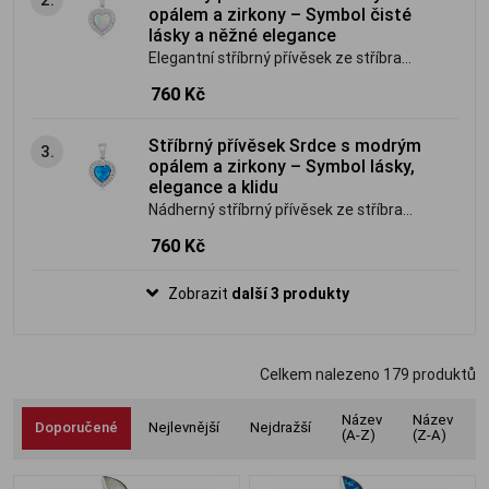
opál okouzlí svou hrou barev a
opálem a zirkony – Symbol čisté
romantickým vzhledem.
lásky a něžné elegance
Elegantní stříbrný přívěsek ze stříbra
ryzosti 925/1000 ve tvaru srdce zdobený
760 Kč
fascinujícím bílým opálem a třpytivými
zirkony. Jemný šperk plný světla,
Stříbrný přívěsek Srdce s modrým
3.
romantiky a nadčasové krásy, který
opálem a zirkony – Symbol lásky,
rozzáří každý outfit.
elegance a klidu
Nádherný stříbrný přívěsek ze stříbra
ryzosti 925/1000 ve tvaru srdce zdobený
760 Kč
zářivým modrým opálem a třpytivými
zirkony. Elegantní šperk, který spojuje
Zobrazit
další 3 produkty
romantickou symboliku s fascinující hrou
barev a nadčasovou krásou.
Celkem nalezeno
179
produktů
Název
Název
Doporučené
Nejlevnější
Nejdražší
(A-Z)
(Z-A)