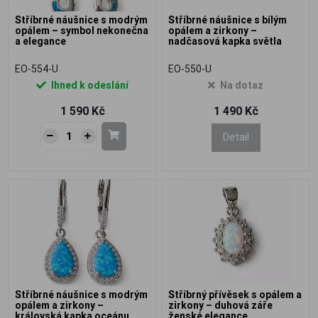
Stříbrné náušnice s modrým
Stříbrné náušnice s bílým
opálem – symbol nekonečna
opálem a zirkony –
a elegance
nadčasová kapka světla
EO-554-U
EO-550-U
Ihned k odeslání
Na dotaz
1 590 Kč
1 490 Kč
Detail
Stříbrné náušnice s modrým
Stříbrný přívěsek s opálem a
opálem a zirkony –
zirkony – duhová záře
královská kapka oceánu
ženské elegance