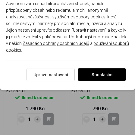
Abychom vám usnadnili procházení stránek, nabídli
přizpůsobený obsah nebo reklamu a mohli anonymně
analyzovat návštěvnost, využíváme soubory cookies, které
sdílíme se svými partnery pro sociální média, inzerci a analýzu.
Doprava zdarma
Jejich nastavení upravíte odkazem "Upravit nastavení" a kdykoliv
jej můžete změnit v patičce webu. Podrobnější informace najdete
v našich
Zásadách ochrany osobních údajů
a
používání souborů
cookies
.
Stříbrné náušnice s modrým
Stříbrné náušnice s modrým
opálem – luxusní třpyt
opálem a zirkony – modrá
Upravit nastavení
Souhlasím
inspirovaný mořem a
elegance
světlem
EO-552-U
EO-644-U
Ihned k odeslání
Ihned k odeslání
1 790 Kč
790 Kč