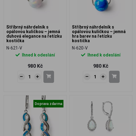
Stříbrný náhrdelník s
Stříbrný náhrdelník s
opálovou kuličkou – jemná
opálovou kuličkou – jemná
duhová elegance na řetízku
hra barev na řetízku
kostička
kostička
N-621-V
N-620-V
Ihned k odeslání
Ihned k odeslání
980 Kč
980 Kč
Doprava zdarma