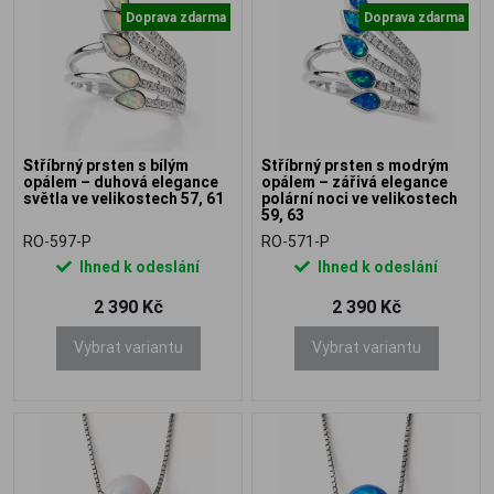
Doprava zdarma
Doprava zdarma
Stříbrný prsten s bílým
Stříbrný prsten s modrým
opálem – duhová elegance
opálem – zářivá elegance
světla ve velikostech 57, 61
polární noci ve velikostech
59, 63
RO-597-P
RO-571-P
Ihned k odeslání
Ihned k odeslání
2 390 Kč
2 390 Kč
Vybrat variantu
Vybrat variantu