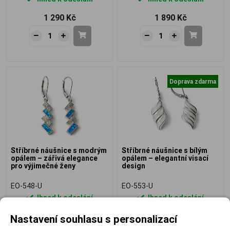
1 290 Kč
1 890 Kč
Doprava zdarma
Stříbrné náušnice s modrým
Stříbrné náušnice s bílým
opálem – zářivá elegance
opálem – elegantní visací
pro výjimečné ženy
design
EO-548-U
EO-553-U
Ihned k odeslání
Ihned k odeslání
1 390 Kč
1 790 Kč
Nastavení souhlasu s personalizací