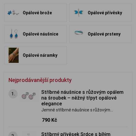
Opálové brože
Opálové přívěsky
Opálové náušnice
Opálové prsteny
Opálové náramky
Nejprodávanější produkty
Stříbrné náušnice s růžovým opálem
1.
na šroubek – něžný třpyt opálové
elegance
Jemné stříbrné náušnice s růžovým
opálem ze stříbra ryzosti 925/1000.
790 Kč
Praktické šroubovací zapínání zajistí
bezpečné a pohodlné nošení, zatímco
Stříbrný přívěsek Srdce s bílým
2.