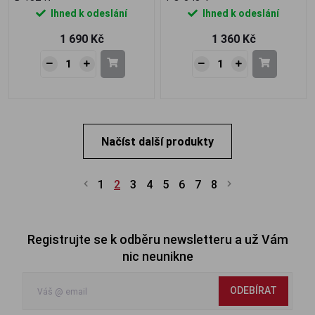
Ihned k odeslání
Ihned k odeslání
1 690 Kč
1 360 Kč
Načíst další produkty
1
2
3
4
5
6
7
8
Registrujte se k odběru newsletteru a už Vám
nic neunikne
ODEBÍRAT