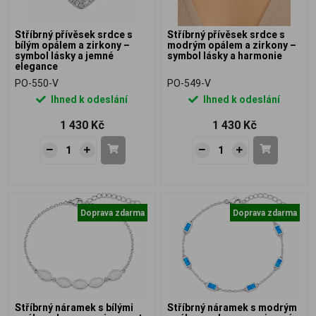
Stříbrný přívěsek srdce s
Stříbrný přívěsek srdce s
bílým opálem a zirkony –
modrým opálem a zirkony –
symbol lásky a jemné
symbol lásky a harmonie
elegance
PO-550-V
PO-549-V
Ihned k odeslání
Ihned k odeslání
1 430 Kč
1 430 Kč
Doprava zdarma
Doprava zdarma
Stříbrný náramek s bílými
Stříbrný náramek s modrým