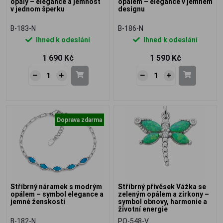
opály – elegance a jemnost
opálem – elegance v jemném
v jednom šperku
designu
B-183-N
B-186-N
Ihned k odeslání
Ihned k odeslání
1 690 Kč
1 590 Kč
Doprava zdarma
Stříbrný náramek s modrým
Stříbrný přívěsek Vážka se
opálem – symbol elegance a
zeleným opálem a zirkony –
jemné ženskosti
symbol obnovy, harmonie a
životní energie
B-182-N
PO-548-V