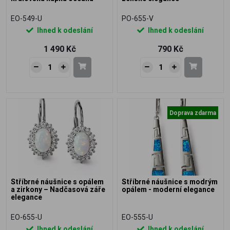
EO-549-U
PO-655-V
Ihned k odeslání
Ihned k odeslání
1 490 Kč
790 Kč
Doprava zdarma
Stříbrné náušnice s opálem
Stříbrné náušnice s modrým
a zirkony – Nadčasová záře
opálem - moderní elegance
elegance
EO-655-U
EO-555-U
Ihned k odeslání
Ihned k odeslání