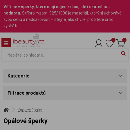
Věříme v šperky, které mají nejen krásu, ale i skutečnou
hodnotu.
Stříbro ryzosti 925/1000 je materiál, který si uchovává
svou cenu a nadčasovost – stejně jako chvíle, pro které si ho
vybíráte.
0
0
Kategorie
Filtrace produktů
Opálové šperky
Opálové šperky