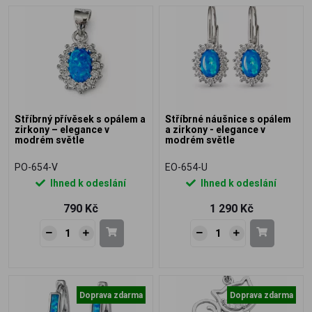
Stříbrný přívěsek s opálem a
Stříbrné náušnice s opálem
zirkony – elegance v
a zirkony - elegance v
modrém světle
modrém světle
PO-654-V
EO-654-U
Ihned k odeslání
Ihned k odeslání
790 Kč
1 290 Kč
Doprava zdarma
Doprava zdarma