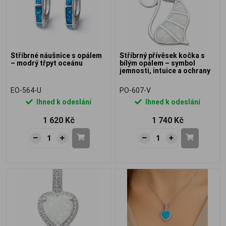
Stříbrné náušnice s opálem
Stříbrný přívěsek kočka s
– modrý třpyt oceánu
bílým opálem – symbol
jemnosti, intuice a ochrany
EO-564-U
PO-607-V
Ihned k odeslání
Ihned k odeslání
1 620 Kč
1 740 Kč