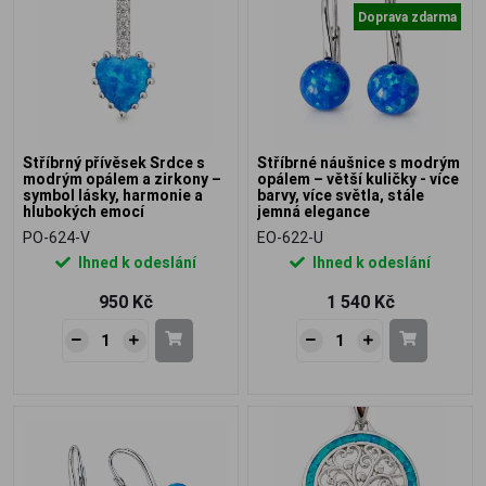
Doprava zdarma
Stříbrný přívěsek Srdce s
Stříbrné náušnice s modrým
modrým opálem a zirkony –
opálem – větší kuličky - více
symbol lásky, harmonie a
barvy, více světla, stále
hlubokých emocí
jemná elegance
PO-624-V
EO-622-U
Ihned k odeslání
Ihned k odeslání
950 Kč
1 540 Kč