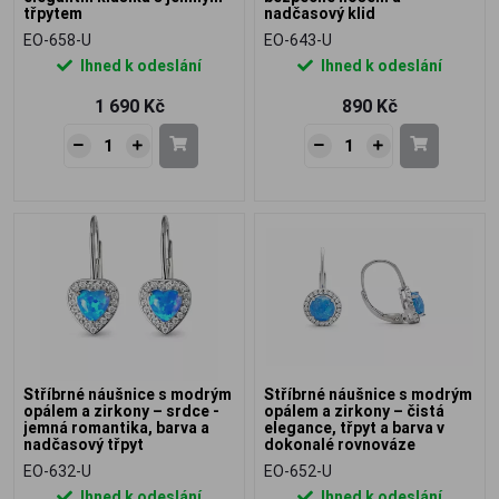
třpytem
nadčasový klid
EO-658-U
EO-643-U
Ihned k odeslání
Ihned k odeslání
1 690 Kč
890 Kč
Stříbrné náušnice s modrým
Stříbrné náušnice s modrým
opálem a zirkony – srdce -
opálem a zirkony – čistá
jemná romantika, barva a
elegance, třpyt a barva v
nadčasový třpyt
dokonalé rovnováze
EO-632-U
EO-652-U
Ihned k odeslání
Ihned k odeslání