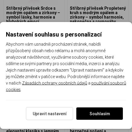
Stříbrný přívěsek Srdce s
Stříbrný přívěsek Propletený
modrým opálem a zirkony –
kruh s modrým opálem a
symbol lásky, harmonie a
zirkony – symbol harmonie,
hlubokých emocí
nekonečna a rovnováhy
PO-632-V
PO-669-V
Nastavení souhlasu s personalizací
Ihned k odeslání
Ihned k odeslání
Abychom vám usnadnili procházení stránek, nabídli
1 090 Kč
1 390 Kč
přizpůsobený obsah nebo reklamu a mohli anonymně
analyzovat návštěvnost, využíváme soubory cookies, které
sdílíme se svými partnery pro sociální média, inzerci a analýzu.
Jejich nastavení upravíte odkazem "Upravit nastavení" a kdykoliv
jej můžete změnit v patičce webu. Podrobnější informace najdete
v našich
Zásadách ochrany osobních údajů
a
používání souborů
Doprava zdarma
cookies
.
Upravit nastavení
Souhlasím
Stříbrné náušnice s modrým
Stříbrné náušnice s modrým
opálem a zirkony –
opálem – jemná barva,
elegantní klasika s jemným
bezpečné nošení a