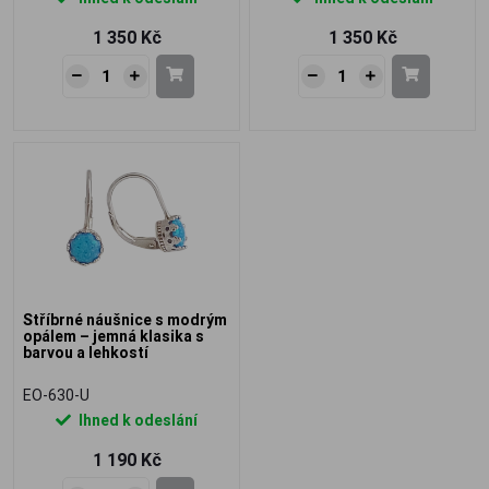
1 350 Kč
1 350 Kč
Stříbrné náušnice s modrým
opálem – jemná klasika s
barvou a lehkostí
EO-630-U
Ihned k odeslání
1 190 Kč