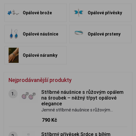
Opálové brože
Opálové přívěsky
Opálové náušnice
Opálové prsteny
Opálové náramky
Nejprodávanější produkty
Stříbrné náušnice s růžovým opálem
1.
na šroubek – něžný třpyt opálové
elegance
Jemné stříbrné náušnice s růžovým
opálem ze stříbra ryzosti 925/1000.
790 Kč
Praktické šroubovací zapínání zajistí
bezpečné a pohodlné nošení, zatímco
Stříbrný přívěsek Srdce s bílým
2.