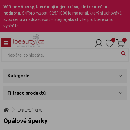
Věříme v šperky, které mají nejen krásu, ale i skutečnou
hodnotu.
Stříbro ryzosti 925/1000 je materiál, který si uchovává
svou cenu a nadčasovost – stejně jako chvíle, pro které si ho
vybíráte.
0
0
Kategorie
Filtrace produktů
Opálové šperky
Opálové šperky