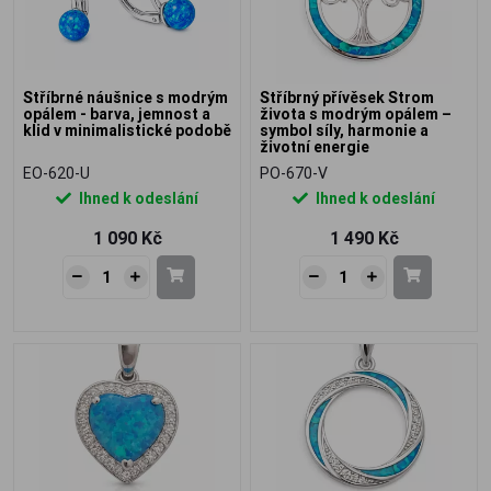
Stříbrné náušnice s modrým
Stříbrný přívěsek Strom
opálem - barva, jemnost a
života s modrým opálem –
klid v minimalistické podobě
symbol síly, harmonie a
životní energie
EO-620-U
PO-670-V
Ihned k odeslání
Ihned k odeslání
1 090 Kč
1 490 Kč