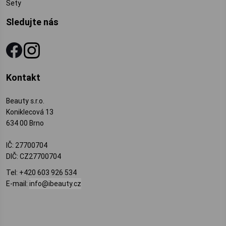
Sety
Sledujte nás
Kontakt
Beauty s.r.o.
Koniklecová 13
634 00 Brno
IČ: 27700704
DIČ: CZ27700704
Tel:
+420 603 926 534
E-mail:
info@ibeauty.cz