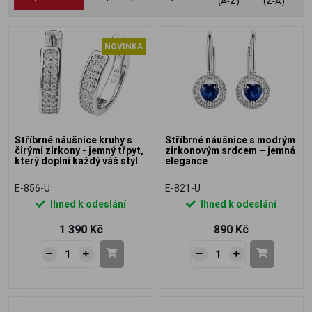
(A-Z)
(Z-A)
NOVINKA
Stříbrné náušnice kruhy s
Stříbrné náušnice s modrým
čirými zirkony - jemný třpyt,
zirkonovým srdcem – jemná
který doplní každý váš styl
elegance
E-856-U
E-821-U
Ihned k odeslání
Ihned k odeslání
1 390 Kč
890 Kč