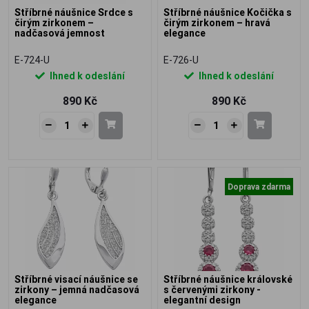
Stříbrné náušnice Srdce s
Stříbrné náušnice Kočička s
čirým zirkonem –
čirým zirkonem – hravá
nadčasová jemnost
elegance
E-724-U
E-726-U
Ihned k odeslání
Ihned k odeslání
890 Kč
890 Kč
Doprava zdarma
Stříbrné visací náušnice se
Stříbrné náušnice královské
zirkony – jemná nadčasová
s červenými zirkony -
elegance
elegantní design