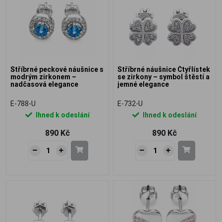
Stříbrné peckové náušnice s
Stříbrné náušnice Čtyřlístek
modrým zirkonem –
se zirkony – symbol štěstí a
nadčasová elegance
jemné elegance
E-788-U
E-732-U
Ihned k odeslání
Ihned k odeslání
890 Kč
890 Kč