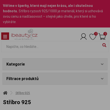
Věříme v šperky, které mají nejen krásu, ale i skutečnou
hodnotu.
Stříbro ryzosti 925/1000 je materiál, který si uchovává
svou cenu a nadčasovost – stejně jako chvíle, pro které si ho
vybíráte.
0
0
Kategorie
Filtrace produktů
Stříbro 925
Stříbro 925