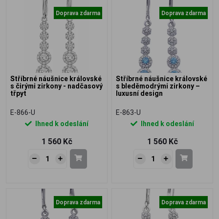
Doprava zdarma
Doprava zdarma
Stříbrné náušnice královské
Stříbrné náušnice královské
s čirými zirkony - nadčasový
s bleděmodrými zirkony –
třpyt
luxusní design
E-866-U
E-863-U
Ihned k odeslání
Ihned k odeslání
1 560 Kč
1 560 Kč
Doprava zdarma
Doprava zdarma