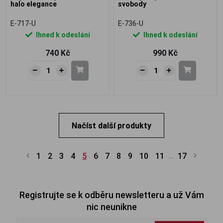
halo elegance
svobody
E-717-U
E-736-U
Ihned k odeslání
Ihned k odeslání
740 Kč
990 Kč
Načíst další produkty
1
2
3
4
5
6
7
8
9
10
11
17
...
Registrujte se k odběru newsletteru a už Vám
nic neunikne