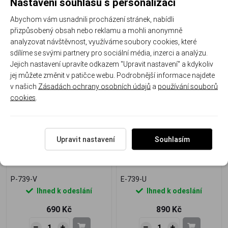
Nastavení souhlasu s personalizací
1 560 Kč
890 Kč
Abychom vám usnadnili procházení stránek, nabídli
přizpůsobený obsah nebo reklamu a mohli anonymně
analyzovat návštěvnost, využíváme soubory cookies, které
sdílíme se svými partnery pro sociální média, inzerci a analýzu.
Jejich nastavení upravíte odkazem "Upravit nastavení" a kdykoliv
jej můžete změnit v patičce webu. Podrobnější informace najdete
v našich
Zásadách ochrany osobních údajů
a
používání souborů
cookies
.
Upravit nastavení
Souhlasím
Stříbrný přívěsek s růžovými
Stříbrné náušnice Růžová
zirkony – jemný elegantní
kytička se zirkony – jemná
šperk
ženská elegance
P-739-V
E-739-U
Ihned k odeslání
Ihned k odeslání
690 Kč
890 Kč