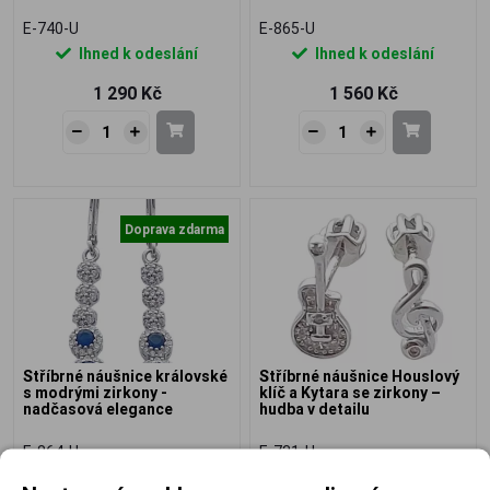
E-740-U
E-865-U
Ihned k odeslání
Ihned k odeslání
1 290 Kč
1 560 Kč
Doprava zdarma
Stříbrné náušnice královské
Stříbrné náušnice Houslový
s modrými zirkony -
klíč a Kytara se zirkony –
nadčasová elegance
hudba v detailu
E-864-U
E-731-U
Ihned k odeslání
Ihned k odeslání