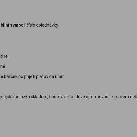
abilní symbol
: číslo objednávky.
 dne.
vné.
balíček po přijetí platby na účet.
i nějaká položka skladem, budete co nejdříve informováni e-mailem neb