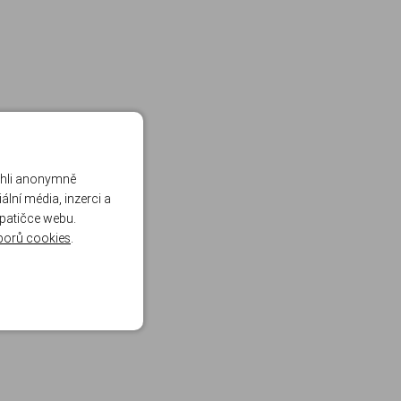
ohli anonymně
lní média, inzerci a
 patičce webu.
borů cookies
.