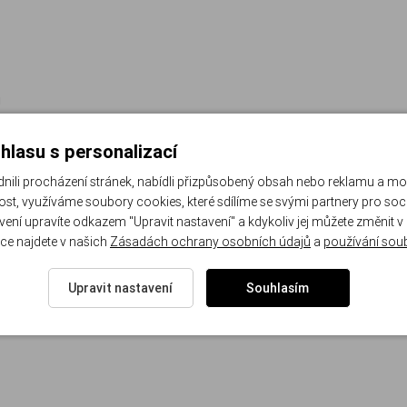
u
hlasu s personalizací
li procházení stránek, nabídli přizpůsobený obsah nebo reklamu a m
st, využíváme soubory cookies, které sdílíme se svými partnery pro sociá
avení upravíte odkazem "Upravit nastavení" a kdykoliv jej můžete změnit v
ce najdete v našich
Zásadách ochrany osobních údajů
a
používání sou
Upravit nastavení
Souhlasím
u