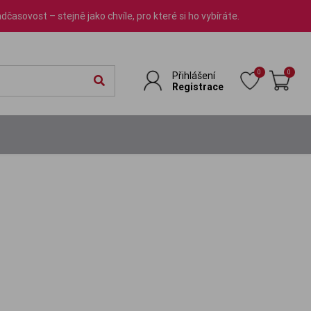
dčasovost – stejně jako chvíle, pro které si ho vybíráte.
0
0
Přihlášení
Registrace