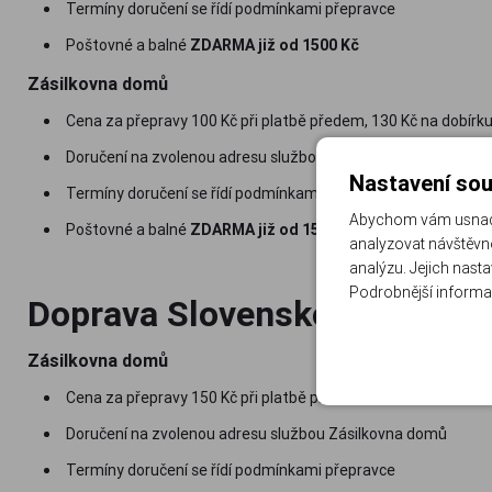
Termíny doručení se řídí podmínkami přepravce
Poštovné a balné
ZDARMA již od 1500 Kč
Zásilkovna domů
Cena za přepravy 100 Kč při platbě předem, 130 Kč na dobírk
Doručení na zvolenou adresu službou Zásilkovna domů
Nastavení sou
Termíny doručení se řídí podmínkami přepravce
Abychom vám usnadni
Poštovné a balné
ZDARMA již od 1500 Kč
analyzovat návštěvno
analýzu. Jejich nast
Podrobnější informa
Doprava Slovensko
Zásilkovna domů
Cena za přepravy 150 Kč při platbě předem, 180 Kč na dobírk
Doručení na zvolenou adresu službou Zásilkovna domů
Termíny doručení se řídí podmínkami přepravce