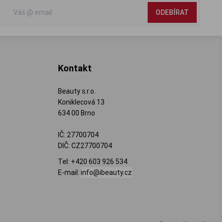
ODEBÍRAT
Kontakt
Beauty s.r.o.
Koniklecová 13
634 00 Brno
IČ: 27700704
DIČ: CZ27700704
Tel:
+420 603 926 534
E-mail:
info@ibeauty.cz