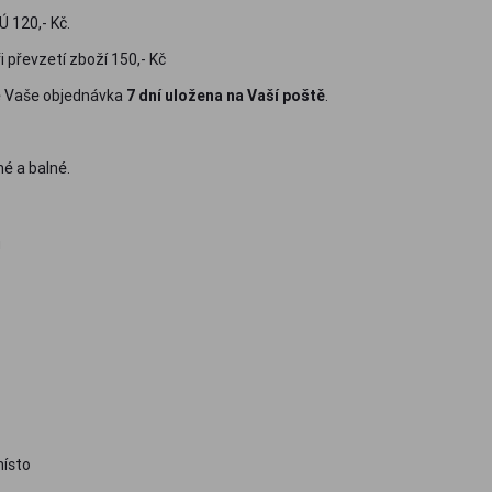
 120,- Kč.
i převzetí zboží 150,- Kč
de Vaše objednávka
7 dní uložena na Vaší poště
.
é a balné.
u
místo