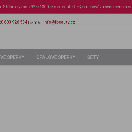
u.
Stříbro ryzosti 925/1000 je materiál, který si uchovává svou cenu a na
0 603 926 534
info@ibeauty.cz
| E-mail:
VÉ ŠPERKY
OPÁLOVÉ ŠPERKY
SETY