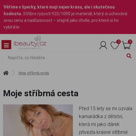
Věříme v šperky, které mají nejen krásu, ale i skutečnou
hodnotu.
Stříbro ryzosti 925/1000 je materiál, který si uchovává
svou cenu a nadčasovost – stejně jako chvíle, pro které si ho
vybíráte.
0
0
Moje stříbrná cesta
Moje stříbrná cesta
Před 15 lety se mi ozvala
kamarádka z dětství,
která mi jako dárek
přivezla krásné stříbrné