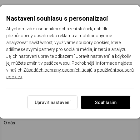
Registrujte se k odběru newsletteru a už Vám
Nastavení souhlasu s personalizací
nic neunikne
Abychom vám usnadnili procházení stránek, nabídli
přizpůsobený obsah nebo reklamu a mohli anonymně
ODEBÍRAT
analyzovat návštěvnost, využíváme soubory cookies, které
sdílíme se svými partnery pro sociální média, inzerci a analýzu.
Jejich nastavení upravíte odkazem "Upravit nastavení" a kdykoliv
jej můžete změnit v patičce webu. Podrobnější informace najdete
Mohlo by Vás zajímat
v našich
Zásadách ochrany osobních údajů
a
používání souborů
cookies
.
Doprava a platba
Reklamační řád
Velkoobchodní podmínky
Reklamační formulář
Upravit nastavení
Souhlasím
Puncovní značky
Garance pravosti jantaru
O nás