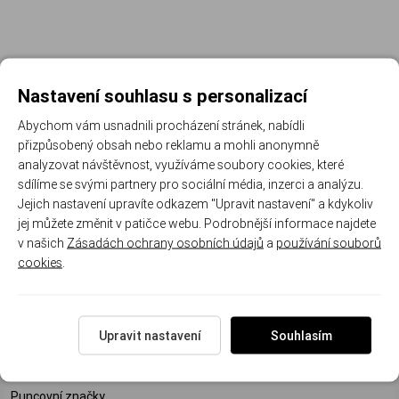
Nastavení souhlasu s personalizací
Abychom vám usnadnili procházení stránek, nabídli
Registrujte se k odběru newsletteru a už Vám
přizpůsobený obsah nebo reklamu a mohli anonymně
nic neunikne
analyzovat návštěvnost, využíváme soubory cookies, které
sdílíme se svými partnery pro sociální média, inzerci a analýzu.
ODEBÍRAT
Jejich nastavení upravíte odkazem "Upravit nastavení" a kdykoliv
jej můžete změnit v patičce webu. Podrobnější informace najdete
v našich
Zásadách ochrany osobních údajů
a
používání souborů
cookies
.
Mohlo by Vás zajímat
Doprava a platba
Reklamační řád
Upravit nastavení
Souhlasím
Velkoobchodní podmínky
Reklamační formulář
Puncovní značky