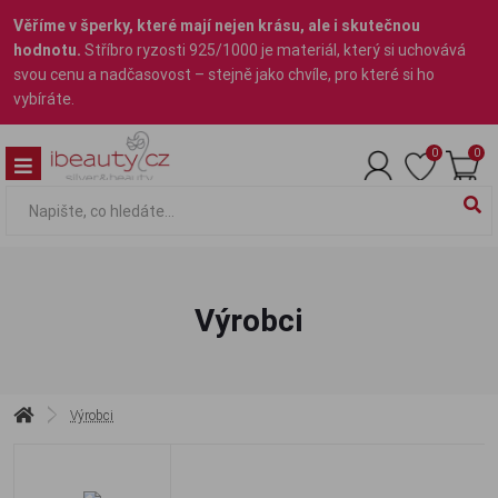
Věříme v šperky, které mají nejen krásu, ale i skutečnou
hodnotu.
Stříbro ryzosti 925/1000 je materiál, který si uchovává
svou cenu a nadčasovost – stejně jako chvíle, pro které si ho
vybíráte.
0
0
Výrobci
Výrobci