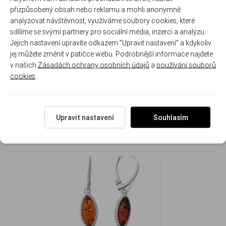
tvar
každého
pro
přizpůsobený obsah nebo reklamu a mohli anonymně
kamene
ženy
analyzovat návštěvnost, využíváme soubory cookies, které
sdílíme se svými partnery pro sociální média, inzerci a analýzu.
Jejich nastavení upravíte odkazem "Upravit nastavení" a kdykoliv
Rozměr náušnice: 1.3 cm ( 3.3 cm se zapínáním ) x 0.7 cm
jej můžete změnit v patičce webu. Podrobnější informace najdete
Hmotnost náušnic: 2.6 g
v našich
Zásadách ochrany osobních údajů
a
používání souborů
cookies
.
Upravit nastavení
Souhlasím
NAPOSLEDY ZOBRAZENÉ