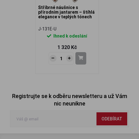
Stříbrné náušnice s
přírodním jantarem – štíhlá
elegance v teplých tónech
J-131E-U
Ihned k odeslání
1 320 Kč
Registrujte se k odběru newsletteru a už Vám
nic neunikne
ODEBÍRAT