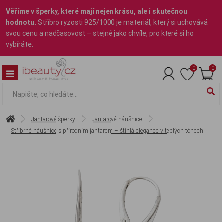
Věříme v šperky, které mají nejen krásu, ale i skutečnou
hodnotu.
Stříbro ryzosti 925/1000 je materiál, který si uchovává
svou cenu a nadčasovost – stejně jako chvíle, pro které si ho
vybíráte.
0
0
Jantarové šperky
Jantarové náušnice
Stříbrné náušnice s přírodním jantarem – štíhlá elegance v teplých tónech