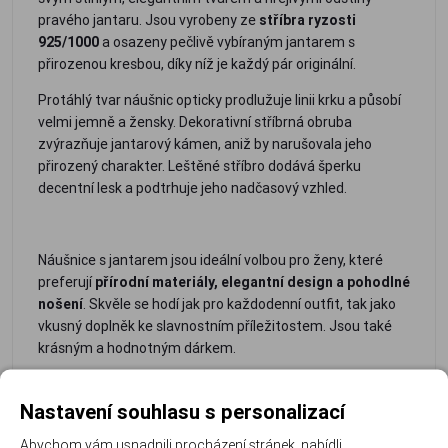
pravého jantaru. Jsou vyrobeny ze
stříbra ryzosti
925/1000
a osazeny pečlivě vybíraným jantarem s
přirozenou kresbou, díky níž je každý pár originální.
Protáhlý tvar náušnic opticky prodlužuje linii krku a působí
velmi jemně a žensky. Dekorativní stříbrná obruba
zvýrazňuje jantarový kámen, aniž by narušovala jeho
přirozený charakter. Leštěné stříbro dodává šperku
decentní lesk a podtrhuje jeho nadčasový vzhled.
Náušnice s jantarem jsou ideální volbou pro ženy, které
preferují
přírodní materiály, elegantní design a pohodlné
nošení
. Skvěle se hodí jak pro každodenní outfit, tak jako
vkusný doplněk ke slavnostním příležitostem. Jsou také
krásným a hodnotným dárkem.
- pravý
- kvalitní
-
- lehké a
-
-
Nastavení souhlasu s personalizací
přírodní
stříbro
elegantní
pohodlné
originální
ideální
jantar
925/1000
protáhlý
nošení
kresba
dárek
Abychom vám usnadnili procházení stránek, nabídli