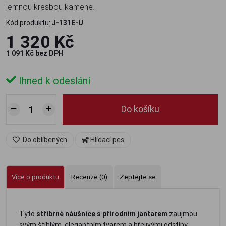
jemnou kresbou kamene.
Kód produktu:
J-131E-U
1 320 Kč
1 091 Kč bez DPH
Ihned k odeslání
Do košíku
Do oblíbených
Hlídací pes
Více o produktu
Recenze (0)
Zeptejte se
Tyto
stříbrné náušnice s přírodním jantarem
zaujmou
svým štíhlým, elegantním tvarem a hřejivými odstíny