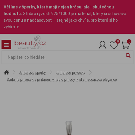
Věříme v šperky, které mají nejen krásu, ale i skutečnou
hodnotu.
Stříbro ryzosti 925/1000 je materiál, který si uchovává
svou cenu a nadčasovost – stejně jako chvíle, pro které si ho
vybíráte.
0
0
Jantarové šperky
Jantarové přívěsky
Stříbrný přívěsek s jantarem – teplo přírody, klid a nadčasová elegance