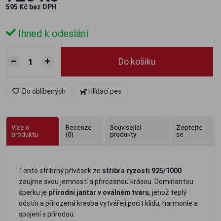
595 Kč bez DPH
Ihned k odeslání
Do košíku
Do oblíbených
Hlídací pes
Více o
Recenze
Související
Zeptejte
produktu
(0)
produkty
se
Tento stříbrný přívěsek ze
stříbra ryzosti 925/1000
zaujme svou jemností a přirozenou krásou. Dominantou
šperku je
přírodní jantar v oválném tvaru
, jehož teplý
odstín a přirozená kresba vytvářejí pocit klidu, harmonie a
spojení s přírodou.