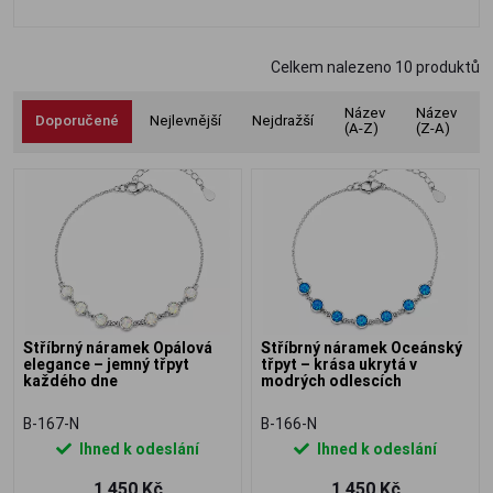
lesk.
Celkem nalezeno
10
produktů
Název
Název
Doporučené
Nejlevnější
Nejdražší
(A-Z)
(Z-A)
Stříbrný náramek Opálová
Stříbrný náramek Oceánský
elegance – jemný třpyt
třpyt – krása ukrytá v
každého dne
modrých odlescích
B-167-N
B-166-N
Ihned k odeslání
Ihned k odeslání
1 450 Kč
1 450 Kč