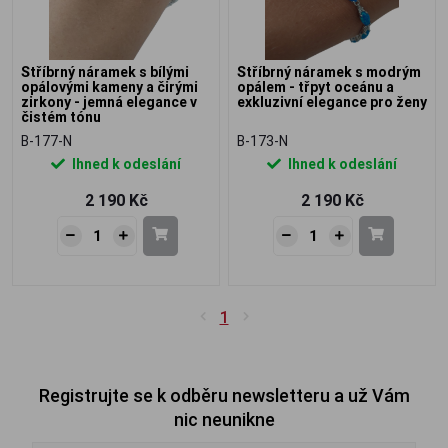
Stříbrný náramek s bílými
Stříbrný náramek s modrým
opálovými kameny a čirými
opálem - třpyt oceánu a
zirkony - jemná elegance v
exkluzivní elegance pro ženy
čistém tónu
B-177-N
B-173-N
Ihned k odeslání
Ihned k odeslání
2 190 Kč
2 190 Kč
1
Registrujte se k odběru newsletteru a už Vám
nic neunikne