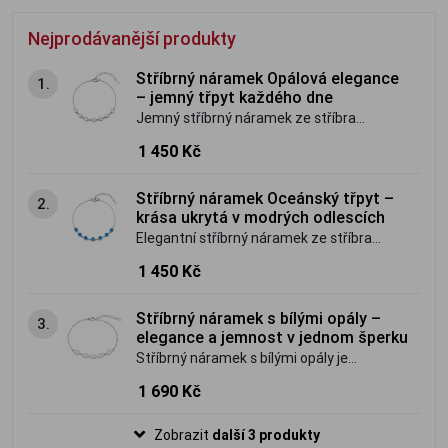
Nejprodávanější produkty
Stříbrný náramek Opálová elegance
1.
– jemný třpyt každého dne
Jemný stříbrný náramek ze stříbra
ryzosti 925/1000 zdobený opálovými
1 450 Kč
kameny v něžných perleťových
odstínech. Nadčasový šperk, který
Stříbrný náramek Oceánský třpyt –
2.
okouzlí svou jemností, elegancí a
krása ukrytá v modrých odlescích
fascinující hrou barevných odlesků.
Elegantní stříbrný náramek ze stříbra
ryzosti 925/1000 zdobený zářivými
1 450 Kč
modrými opálovými kameny. Nadčasový
šperk inspirovaný barvami oceánu, který
Stříbrný náramek s bílými opály –
3.
okouzlí jedinečnou hrou světla a barev.
elegance a jemnost v jednom šperku
Stříbrný náramek s bílými opály je
vyrobený ze stříbra o ryzosti 925/1000.
1 690 Kč
Povrchová úprava rhodiování - vzhled
bílého zlata. Povrch je leštěný - vysoký
Zobrazit
další 3 produkty