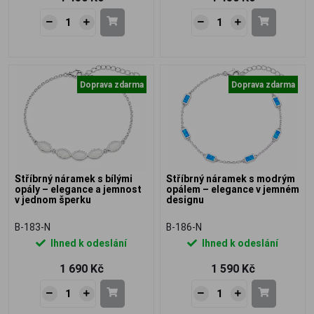
Doprava zdarma
Doprava zdarma
Stříbrný náramek s bílými
Stříbrný náramek s modrým
opály – elegance a jemnost
opálem – elegance v jemném
v jednom šperku
designu
B-183-N
B-186-N
Ihned k odeslání
Ihned k odeslání
1 690 Kč
1 590 Kč