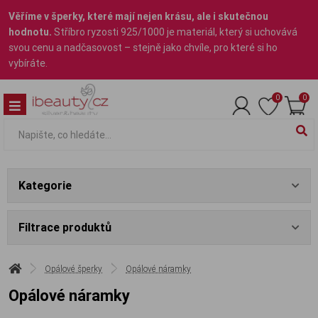
Věříme v šperky, které mají nejen krásu, ale i skutečnou
hodnotu.
Stříbro ryzosti 925/1000 je materiál, který si uchovává
svou cenu a nadčasovost – stejně jako chvíle, pro které si ho
vybíráte.
0
0
Kategorie
Filtrace produktů
Opálové šperky
Opálové náramky
Opálové náramky