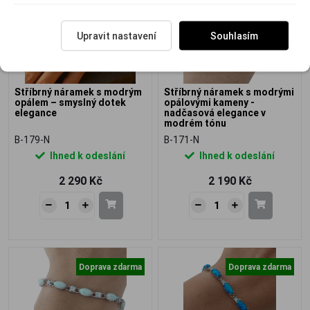
Upravit nastavení
Souhlasím
Stříbrný náramek s modrým
Stříbrný náramek s modrými
opálem – smyslný dotek
opálovými kameny -
elegance
nadčasová elegance v
modrém tónu
B-179-N
B-171-N
Ihned k odeslání
Ihned k odeslání
2 290 Kč
2 190 Kč
Doprava zdarma
Doprava zdarma