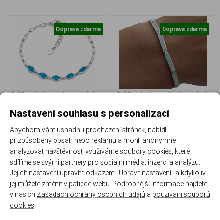
Doprava zdarma
Doprava zdarma
Stříbrný náramek s modrým
Stříbrný náramek s jemnými
opálem – symbol elegance a
opálovými články – Dotek
jemné ženskosti
nadčasové elegance
Nastavení souhlasu s personalizací
B-182-N
B-180-N
Abychom vám usnadnili procházení stránek, nabídli
přizpůsobený obsah nebo reklamu a mohli anonymně
Ihned k odeslání
Ihned k odeslání
analyzovat návštěvnost, využíváme soubory cookies, které
1 690 Kč
2 290 Kč
sdílíme se svými partnery pro sociální média, inzerci a analýzu.
Jejich nastavení upravíte odkazem "Upravit nastavení" a kdykoliv
jej můžete změnit v patičce webu. Podrobnější informace najdete
v našich
Zásadách ochrany osobních údajů
a
používání souborů
cookies
.
Doprava zdarma
Doprava zdarma