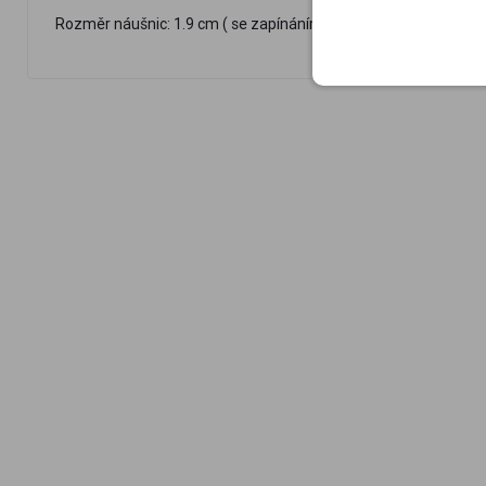
Rozměr náušnic: 1.9 cm ( se zapínáním 3.6 cm ) x 0.8 cm Hmotn