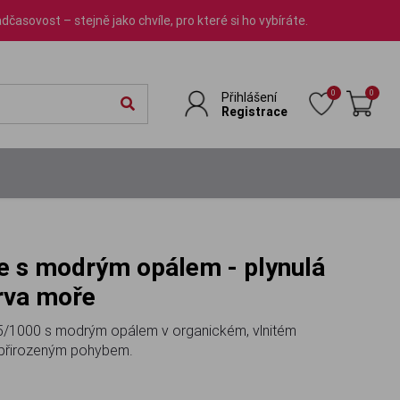
dčasovost – stejně jako chvíle, pro které si ho vybíráte.
0
0
Přihlášení
Registrace
arva moře
925/1000 s modrým opálem v organickém, vlnitém
s přirozeným pohybem.