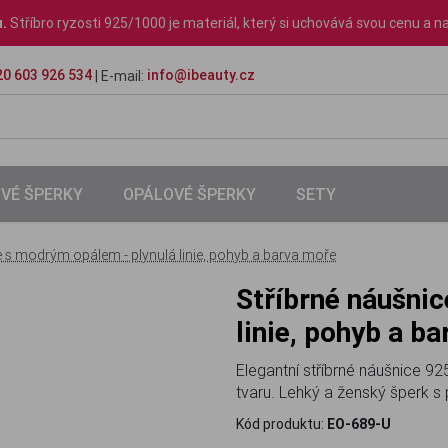
u.
Stříbro ryzosti 925/1000 je materiál, který si uchovává svou cenu a na
0 603 926 534
info@ibeauty.cz
| E-mail:
VÉ ŠPERKY
OPÁLOVÉ ŠPERKY
SETY
e s modrým opálem - plynulá linie, pohyb a barva moře
Stříbrné náušnice s modrým opálem - plynulá
linie, pohyb a b
Elegantní stříbrné náušnice 
tvaru. Lehký a ženský šperk 
Kód produktu:
EO-689-U