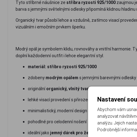
Tyto stříbrné náušnice ze
stříbra ryzosti 925/1000
zaujmou je
barva s jemnými světelnými odlesky připomíná klidnou hladinu
Organický tvar působí lehce a vzdušně, zatímco visací provede
vizuálním i emočním prvkem šperku.
Modrý opál je symbolem klidu, rovnováhy a vnitřní harmonie. Ty
doplní každodenní outfit i lehce elegantní styl.
materiál: stříbro ryzosti 925/1000
zdobeny
modrým opálem
s jemnými barevnými odlesky
originální
organický, vlnitý tvar
Nastavení sou
lehké visací provedení s přirozeným pohybem
Abychom vám usnadni
minimalistický, moderní design
analyzovat návštěvno
pohodlné pro celodenní nošení
analýzu. Jejich nast
Podrobnější informa
ideální jako
jemný dárek pro ženu