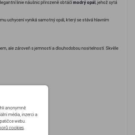
gantní linie náušnic přirozeně obtáčí
modrý opál
, jehož sytá
ému uchycení vyniká samotný opál, který se stává hlavním
erem, ale zároveň s jemností a dlouhodobou nositelností. Skvěle
ohli anonymně
lní média, inzerci a
 patičce webu.
borů cookies
.