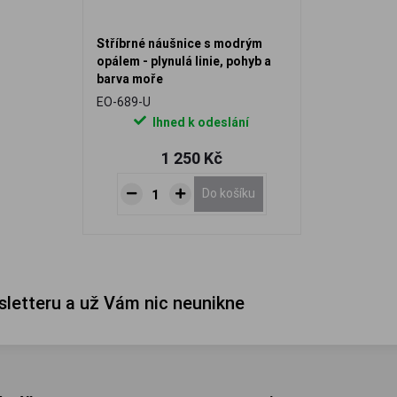
Stříbrné náušnice s modrým
opálem - plynulá linie, pohyb a
barva moře
EO-689-U
Ihned k odeslání
1 250 Kč
Do košíku
sletteru a už Vám nic neunikne