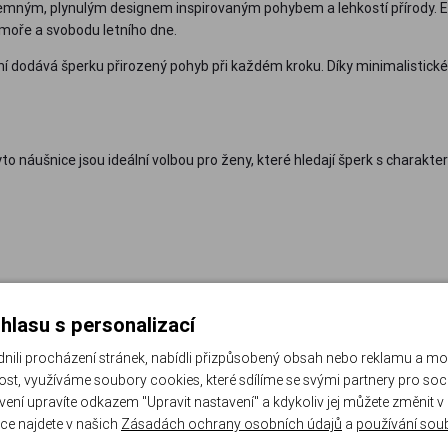
mným, plynulým designem inspirovaným pohybem a lehkostí přírody. Ele
 moře a svobodu letního dne.
ní dodává šperku přirozený pohyb při každém kroku. Díky minimalistick
to náušnice jsou ideální volbou pro ženy, které hledají šperk s charakt
hlasu s personalizací
li procházení stránek, nabídli přizpůsobený obsah nebo reklamu a m
st, využíváme soubory cookies, které sdílíme se svými partnery pro sociá
avení upravíte odkazem "Upravit nastavení" a kdykoliv jej můžete změnit v
ce najdete v našich
Zásadách ochrany osobních údajů
a
používání sou