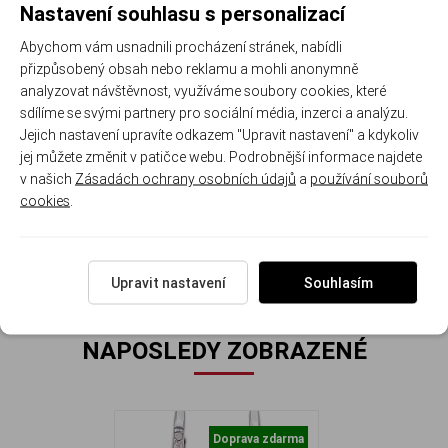
Nastavení souhlasu s personalizací
materiál:
jemný
bílý
oblíbený
kulatý
lemování
lehké a
Abychom vám usnadnili procházení stránek, nabídli
stříbro
opál
s
tvar
–
z
čirých
pohodlné
přizpůsobený obsah nebo reklamu a mohli anonymně
ryzosti
přirozenými
univerzální a
zirkonů
na
analyzovat návštěvnost, využíváme soubory cookies, které
925/1000
odlesky
snadno
pro
každodenn
sdílíme se svými partnery pro sociální média, inzerci a analýzu.
kombinovatelný
decentní
nošení
Jejich nastavení upravíte odkazem "Upravit nastavení" a kdykoliv
třpyt
jej můžete změnit v patičce webu. Podrobnější informace najdete
v našich
Zásadách ochrany osobních údajů
a
používání souborů
Rozměr náušnic: 0.9 cm ( se zapínáním 1.9 cm ) x 0.9 cm
cookies
.
Hmotnost náušnic: 2.9 g.
Upravit nastavení
Souhlasím
NAPOSLEDY ZOBRAZENÉ
Doprava zdarma