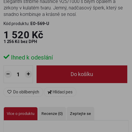
Elegantní stříbrné náušnice 925/1000 s bílým opálem a
zirkony v kulatém tvaru. Jemný, nadčasový šperk, který se
snadno kombinuje a krásně se nosí.
Kód produktu:
EO-569-U
1 520 Kč
1 256 Kč bez DPH
Ihned k odeslání
Do košíku
Do oblíbených
Hlídací pes
Více o produktu
Recenze (0)
Zeptejte se