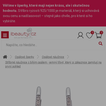
Věříme v šperky, které mají nejen krásu, ale i skutečnou
hodnotu.
Stříbro ryzosti 925/1000 je materiál, který si uchovává
svou cenu a nadčasovost – stejně jako chvíle, pro které si ho
vybíráte.
0
0
Opálové šperky
Opálové náušnice
Stříbrné náušnice s bílým opálem - jemný třpyt, který si zákaznice zamilují na
první pohled