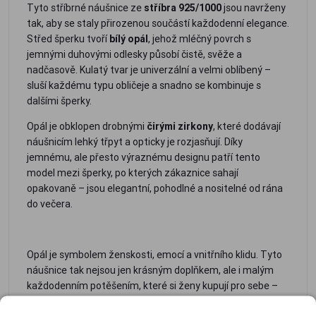
Tyto stříbrné náušnice ze
stříbra 925/1000
jsou navrženy
tak, aby se staly přirozenou součástí každodenní elegance.
Střed šperku tvoří
bílý opál
, jehož mléčný povrch s
jemnými duhovými odlesky působí čistě, svěže a
nadčasově. Kulatý tvar je univerzální a velmi oblíbený –
sluší každému typu obličeje a snadno se kombinuje s
dalšími šperky.
Opál je obklopen drobnými
čirými zirkony
, které dodávají
náušnicím lehký třpyt a opticky je rozjasňují. Díky
jemnému, ale přesto výraznému designu patří tento
model mezi šperky, po kterých zákaznice sahají
opakovaně – jsou elegantní, pohodlné a nositelné od rána
do večera.
Opál je symbolem ženskosti, emocí a vnitřního klidu. Tyto
náušnice tak nejsou jen krásným doplňkem, ale i malým
každodenním potěšením, které si ženy kupují pro sebe –
nebo dostávají jako oblíbený dárek.