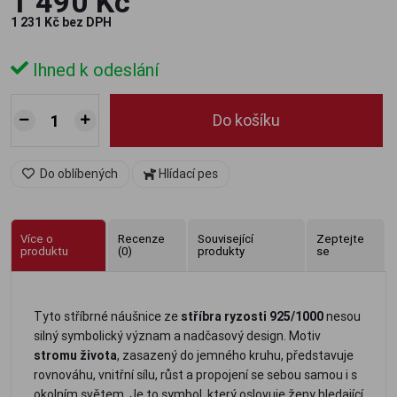
1 490 Kč
1 231 Kč bez DPH
Ihned k odeslání
Do košíku
Do oblíbených
Hlídací pes
Více o
Recenze
Související
Zeptejte
produktu
(0)
produkty
se
Tyto stříbrné náušnice ze
stříbra ryzosti 925/1000
nesou
silný symbolický význam a nadčasový design. Motiv
stromu života
, zasazený do jemného kruhu, představuje
rovnováhu, vnitřní sílu, růst a propojení se sebou samou i s
okolním světem. Je to symbol, který oslovuje ženy hledající