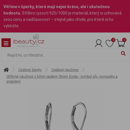
Věříme v šperky, které mají nejen krásu, ale i skutečnou
hodnotu.
Stříbro ryzosti 925/1000 je materiál, který si uchovává
svou cenu a nadčasovost – stejně jako chvíle, pro které si ho
vybíráte.
0
0
Opálové šperky
Opálové náušnice
Stříbrné náušnice s bílým opálem Strom života - symbol síly, rovnováhy a
propojení