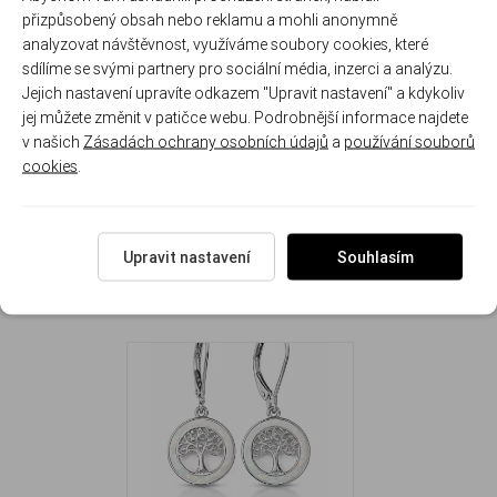
pohybem
nošení
přizpůsobený obsah nebo reklamu a mohli anonymně
analyzovat návštěvnost, využíváme soubory cookies, které
sdílíme se svými partnery pro sociální média, inzerci a analýzu.
Jejich nastavení upravíte odkazem "Upravit nastavení" a kdykoliv
Rozměr náušnic: 1.4 cm ( se zapínáním 2.9 cm ) x 1.4 cm
jej můžete změnit v patičce webu. Podrobnější informace najdete
Hmotnost náušnic: 3.2 g.
v našich
Zásadách ochrany osobních údajů
a
používání souborů
cookies
.
Upravit nastavení
Souhlasím
NAPOSLEDY ZOBRAZENÉ