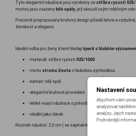
Tyto elegantní náušnice jsou vyrobeny ze
stříbra ryzosti 925
motivu jsou vsazeny
bílé opály
, jež okouzlí svým mléčným ods
Precizně propracovaný kruhový design působí lehce a vzdušně, 
ženskost a eleganci.
Ideální volba pro ženy, které hledají
šperk s hlubším významem
- materiál: stříbro ryzosti
925/1000
- motiv
stromu života
s hlubokou symbolikou
- kámen: bílý opál
Nastavení sou
- elegantní kruhové provedení
Abychom vám usnadni
- lehké visací náušnice s pohodlným zapínáním
analyzovat návštěvno
analýzu. Jejich nast
- ideální jako dárek
Podrobnější informa
Rozměr náušnic: 2.0 cm ( se zapínáním 3.5 cm ) x 2.0 cm. Hmotn