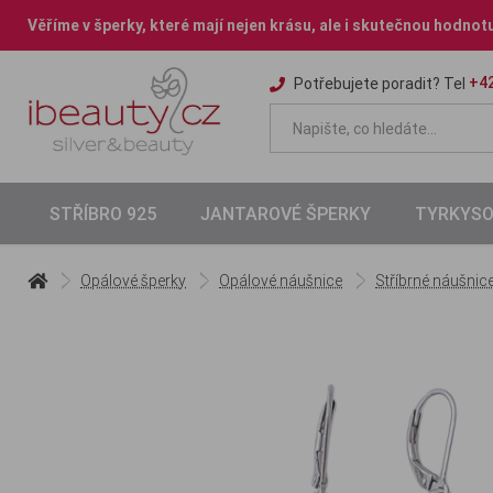
Věříme v šperky, které mají nejen krásu, ale i skutečnou hodnot
+42
Potřebujete poradit? Tel
STŘÍBRO 925
JANTAROVÉ ŠPERKY
TYRKYSO
Opálové šperky
Opálové náušnice
Stříbrné náušnic