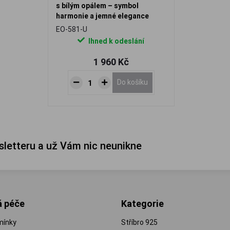
s bílým opálem – symbol
harmonie a jemné elegance
EO-581-U
Ihned k odeslání
1 960 Kč
Do košíku
sletteru a už Vám nic neunikne
á péče
Kategorie
mínky
Stříbro 925