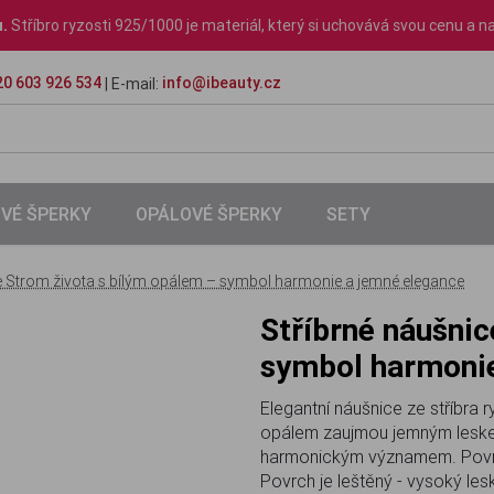
u.
Stříbro ryzosti 925/1000 je materiál, který si uchovává svou cenu a na
0 603 926 534
info@ibeauty.cz
| E-mail:
VÉ ŠPERKY
OPÁLOVÉ ŠPERKY
SETY
e Strom života s bílým opálem – symbol harmonie a jemné elegance
Stříbrné náušnice Strom života s bílým opálem –
symbol harmonie
Elegantní náušnice ze stříbra
opálem zaujmou jemným leske
harmonickým významem. Povrch
Povrch je leštěný - vysoký les