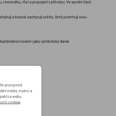
lu, rovnováhu, růst a propojení s přírodou. Ve spodní části
hybují a krásně zachycují světlo, čímž podtrhují svou
o každodenní nošení i jako symbolický dárek.
ohli anonymně
lní média, inzerci a
 patičce webu.
borů cookies
.