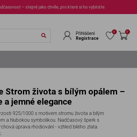
dčasovost – stejně jako chvíle, pro které si ho vybíráte.
0
0
Přihlášení
Registrace
 a jemné elegance
 ryzosti 925/1000 s motivem stromu života a bílým
m a hlubokou symbolikou. Nadčasový šperk s
ová úprava rhodiování - vzhled bílého zlata.
k.