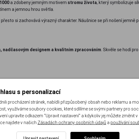
/1000
a zdobeny jemným motivem
stromu života
, který symbolizuje sí
tínem a jemnou hrou světla.
přesto si zachovává výrazný charakter. Náušnice se při nošení jemně po
, nadčasovým designem a kvalitním zpracováním
. Skvěle se hodí pr
hlasu s personalizací
li procházení stránek, nabídli přizpůsobený obsah nebo reklamu a m
st, využíváme soubory cookies, které sdílíme se svými partnery pro sociá
avení upravíte odkazem "Upravit nastavení" a kdykoliv jej můžete změnit v
ce najdete v našich
Zásadách ochrany osobních údajů
a
používání sou
ost náušnic: 4.7 g.
Upravit nastavení
Souhlasím