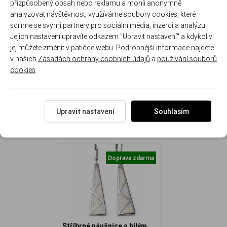
přizpůsobený obsah nebo reklamu a mohli anonymně
odlesky
analyzovat návštěvnost, využíváme soubory cookies, které
sdílíme se svými partnery pro sociální média, inzerci a analýzu.
Rozměr náušnic: 2.8 cm ( se zapínáním 4.3 cm ) x 0.8 cm
Jejich nastavení upravíte odkazem "Upravit nastavení" a kdykoliv
Hmotnost náušnic: 3.4 g.
jej můžete změnit v patičce webu. Podrobnější informace najdete
v našich
Zásadách ochrany osobních údajů
a
používání souborů
cookies
.
NAPOSLEDY ZOBRAZENÉ
Upravit nastavení
Souhlasím
Doprava zdarma
Stříbrné náušnice s bílým