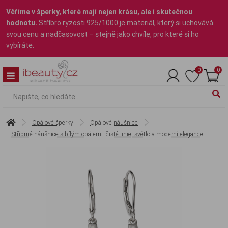
Věříme v šperky, které mají nejen krásu, ale i skutečnou
hodnotu.
Stříbro ryzosti 925/1000 je materiál, který si uchovává
svou cenu a nadčasovost – stejně jako chvíle, pro které si ho
vybíráte.
0
0
Opálové šperky
Opálové náušnice
Stříbrné náušnice s bílým opálem - čisté linie, světlo a moderní elegance