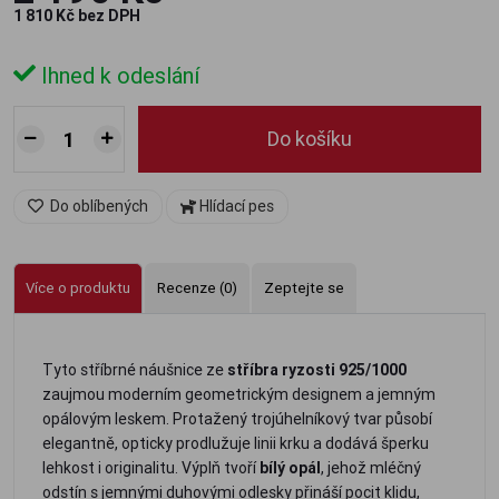
1 810 Kč bez DPH
Ihned k odeslání
Do košíku
Do oblíbených
Hlídací pes
Více o produktu
Recenze (0)
Zeptejte se
Tyto stříbrné náušnice ze
stříbra ryzosti 925/1000
zaujmou moderním geometrickým designem a jemným
opálovým leskem. Protažený trojúhelníkový tvar působí
elegantně, opticky prodlužuje linii krku a dodává šperku
lehkost i originalitu. Výplň tvoří
bílý opál
, jehož mléčný
odstín s jemnými duhovými odlesky přináší pocit klidu,