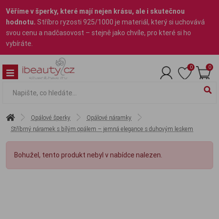
Věříme v šperky, které mají nejen krásu, ale i skutečnou
hodnotu.
Stříbro ryzosti 925/1000 je materiál, který si uchovává
svou cenu a nadčasovost – stejně jako chvíle, pro které si ho
vybíráte.
0
0
Opálové šperky
Opálové náramky
Stříbrný náramek s bílým opálem – jemná elegance s duhovým leskem
Bohužel, tento produkt nebyl v nabídce nalezen.