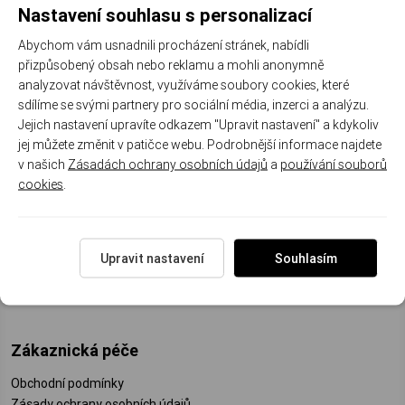
Nastavení souhlasu s personalizací
ODEBÍRAT
Abychom vám usnadnili procházení stránek, nabídli
přizpůsobený obsah nebo reklamu a mohli anonymně
analyzovat návštěvnost, využíváme soubory cookies, které
sdílíme se svými partnery pro sociální média, inzerci a analýzu.
Mohlo by Vás zajímat
Jejich nastavení upravíte odkazem "Upravit nastavení" a kdykoliv
jej můžete změnit v patičce webu. Podrobnější informace najdete
Doprava a platba
v našich
Zásadách ochrany osobních údajů
a
používání souborů
Reklamační řád
cookies
.
Velkoobchodní podmínky
Reklamační formulář
Puncovní značky
Garance pravosti jantaru
Upravit nastavení
Souhlasím
O nás
Zákaznická péče
Obchodní podmínky
Zásady ochrany osobních údajů