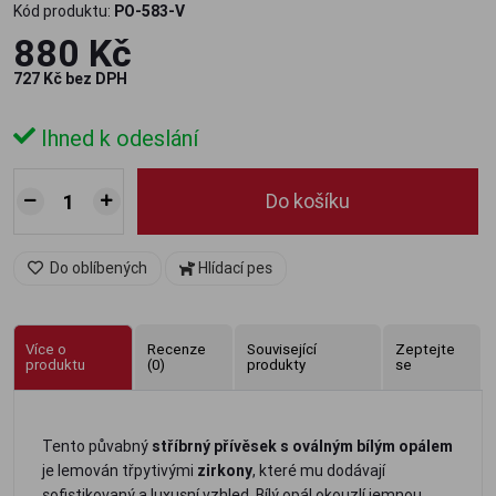
Kód produktu:
PO-583-V
880 Kč
727 Kč bez DPH
Ihned k odeslání
Do košíku
Do oblíbených
Hlídací pes
Více o
Recenze
Související
Zeptejte
produktu
(0)
produkty
se
Tento půvabný
stříbrný přívěsek s oválným bílým opálem
je lemován třpytivými
zirkony
, které mu dodávají
sofistikovaný a luxusní vzhled. Bílý opál okouzlí jemnou