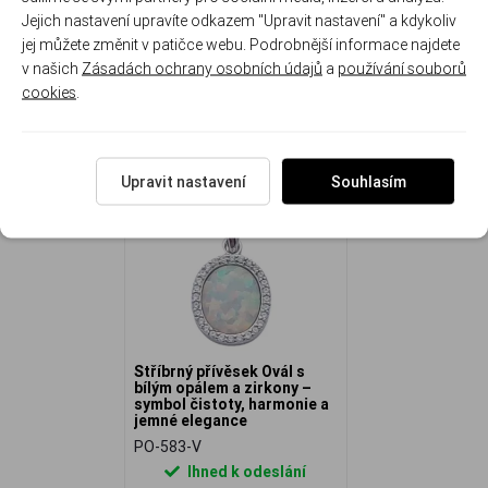
Jejich nastavení upravíte odkazem "Upravit nastavení" a kdykoliv
jej můžete změnit v patičce webu. Podrobnější informace najdete
v našich
Zásadách ochrany osobních údajů
a
používání souborů
cookies
.
NAPOSLEDY ZOBRAZENÉ
Upravit nastavení
Souhlasím
Stříbrný přívěsek Ovál s
bílým opálem a zirkony –
symbol čistoty, harmonie a
jemné elegance
PO-583-V
Ihned k odeslání