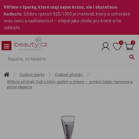
Věříme v šperky, které mají nejen krásu, ale i skutečnou
hodnotu.
Stříbro ryzosti 925/1000 je materiál, který si uchovává
svou cenu a nadčasovost – stejně jako chvíle, pro které si ho
vybíráte.
0
0
Opálové šperky
Opálové přívěsky
Stříbrný přívěsek Ovál s bílým opálem a zirkony – symbol čistoty, harmonie a
jemné elegance