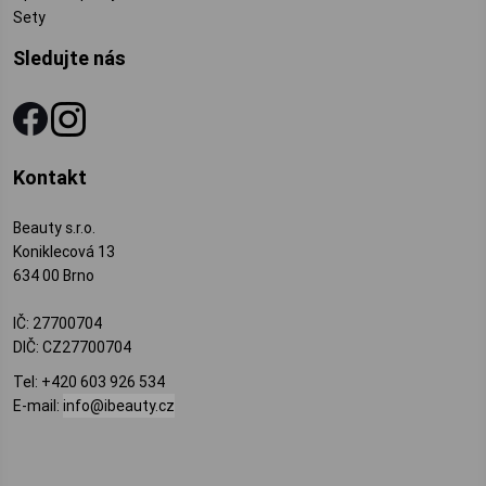
Sety
Sledujte nás
Kontakt
Beauty s.r.o.
Koniklecová 13
634 00 Brno
IČ: 27700704
DIČ: CZ27700704
Tel:
+420 603 926 534
E-mail:
info@ibeauty.cz