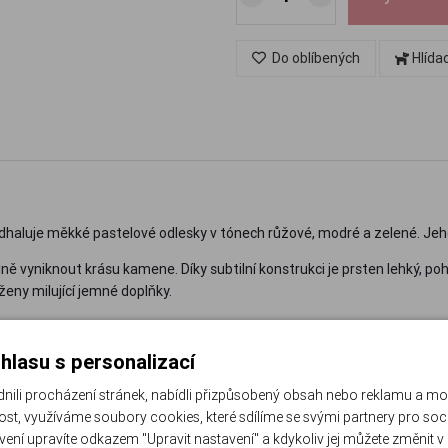
Do oblíbených
Hlída
odhaluje měkké pastelové odlesky v tónech růžové, modré a zelené. Je
ě vyniknout krásu kamene. Díky subtilní konstrukci je prsten lehký, po
 ženy milující jemné doplňky.
gii.
hlasu s personalizací
li procházení stránek, nabídli přizpůsobený obsah nebo reklamu a m
st, využíváme soubory cookies, které sdílíme se svými partnery pro sociá
avení upravíte odkazem "Upravit nastavení" a kdykoliv jej můžete změnit v