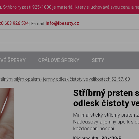
u.
Stříbro ryzosti 925/1000 je materiál, který si uchovává svou cenu a na
0 603 926 534
info@ibeauty.cz
| E-mail:
VÉ ŠPERKY
OPÁLOVÉ ŠPERKY
SETY
válným bílým opálem - jemný odlesk čistoty ve velikostech 52, 57, 60
Stříbrný prsten s oválným bílým opálem - jemný
odlesk čistoty v
Minimalistický stříbrný prsten
Nadčasový a jemný šperk s dec
každodenní nošení.
Kód produktu:
RO-438-P