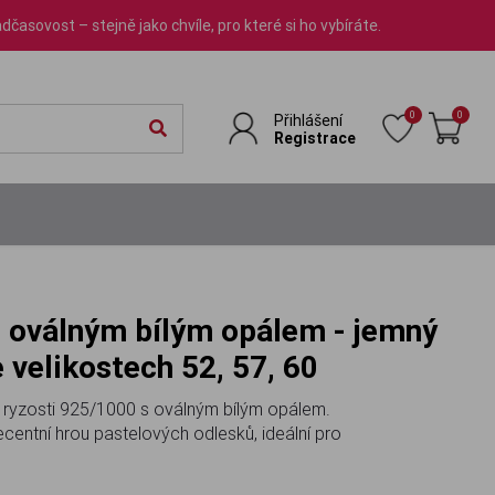
dčasovost – stejně jako chvíle, pro které si ho vybíráte.
0
0
Přihlášení
Registrace
e velikostech 52, 57, 60
 z ryzosti 925/1000 s oválným bílým opálem.
entní hrou pastelových odlesků, ideální pro