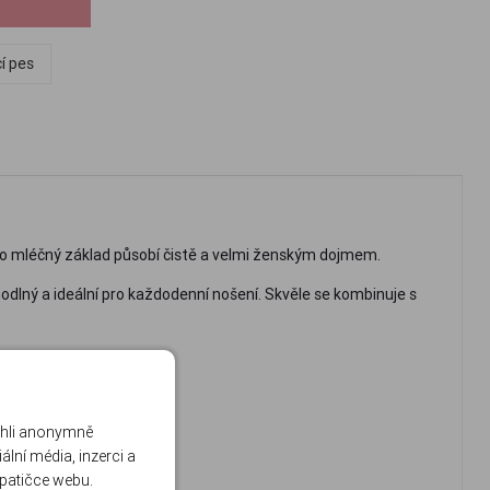
cí pes
ho mléčný základ působí čistě a velmi ženským dojmem.
hodlný a ideální pro každodenní nošení. Skvěle se kombinuje s
ohli anonymně
lní média, inzerci a
 patičce webu.