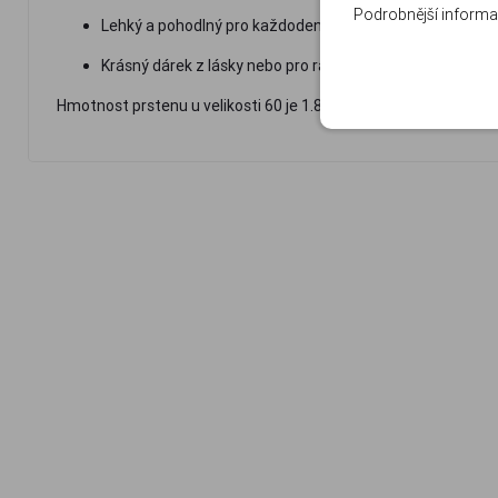
Podrobnější informa
Lehký a pohodlný pro každodenní nošení
Krásný dárek z lásky nebo pro radost
Hmotnost prstenu u velikosti 60 je 1.8 g, rozměry kamene 0.8 