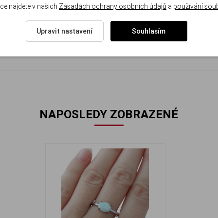
ce najdete v našich
Zásadách ochrany osobních údajů
a
používání sou
Upravit nastavení
Souhlasím
cm x 0.6 cm.
NAPOSLEDY ZOBRAZENÉ