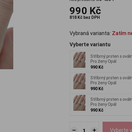
990 Kč
818 Kč bez DPH
Vybraná varianta:
Zatím n
Vyberte variantu
Stříbrný prsten s ovál
Pro ženy Opál
990 Kč
Stříbrný prsten s ovál
Pro ženy Opál
990 Kč
Stříbrný prsten s ovál
Pro ženy Opál
990 Kč
Vyberte v