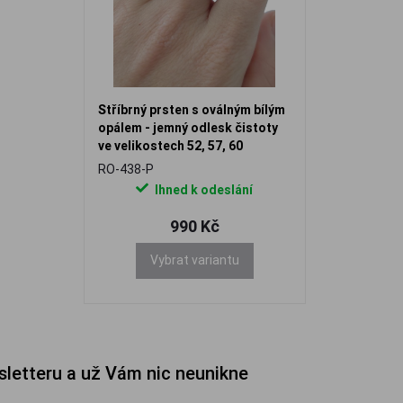
Stříbrný prsten s oválným bílým
opálem - jemný odlesk čistoty
ve velikostech 52, 57, 60
RO-438-P
Ihned k odeslání
990 Kč
Vybrat variantu
sletteru a už Vám nic neunikne