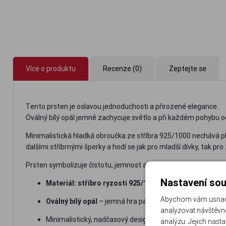
Více o produktu
Recenze (0)
Zeptejte se
Tento prsten je oslavou jednoduchosti a přirozené elegance.
Oválný bílý opál jemně zachycuje světlo a při každém pohybu 
Minimalistická hladká obroučka ze stříbra 925/1000 nechává pln
dalšími stříbrnými šperky a hodí se jak pro mladší dívky, tak pro
Prsten symbolizuje čistotu, jemnost a přirozenou ženskou ener
Nastavení sou
Materiál: stříbro ryzosti 925/1000
Abychom vám usnadni
Oválný bílý opál
– jemná hra pastelových barev
analyzovat návštěvno
Minimalistický, nadčasový design
analýzu. Jejich nast