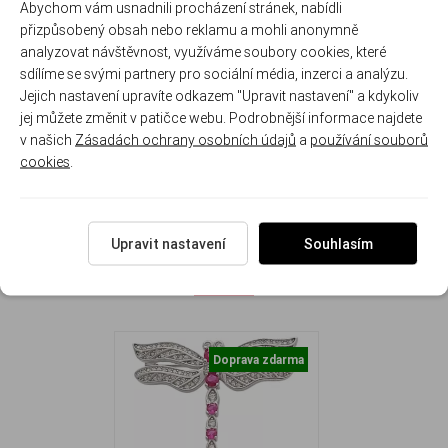
Abychom vám usnadnili procházení stránek, nabídli
stříbro
zpracování
zirkony
elegantní
proměny,
jako
přizpůsobený obsah nebo reklamu a mohli anonymně
ryzosti
křídel
design
lehkosti a
dárek
analyzovat návštěvnost, využíváme soubory cookies, které
925/1000
ženské
sdílíme se svými partnery pro sociální média, inzerci a analýzu.
síly
Jejich nastavení upravíte odkazem "Upravit nastavení" a kdykoliv
jej můžete změnit v patičce webu. Podrobnější informace najdete
Rozměry: 3.3 cm x 3.7 cm. Hmotnost brože: 5.6 g.
v našich
Zásadách ochrany osobních údajů
a
používání souborů
cookies
.
Upravit nastavení
Souhlasím
NAPOSLEDY ZOBRAZENÉ
Doprava zdarma