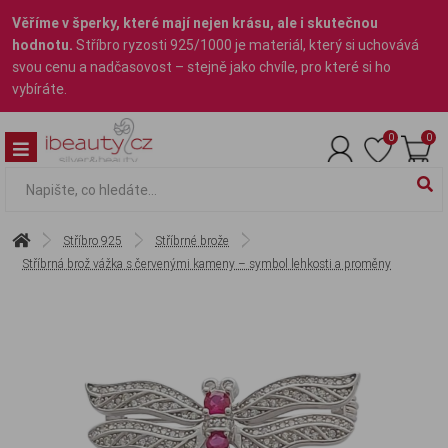
Věříme v šperky, které mají nejen krásu, ale i skutečnou
hodnotu.
Stříbro ryzosti 925/1000 je materiál, který si uchovává
svou cenu a nadčasovost – stejně jako chvíle, pro které si ho
vybíráte.
0
0
Stříbro 925
Stříbrné brože
Stříbrná brož vážka s červenými kameny – symbol lehkosti a proměny