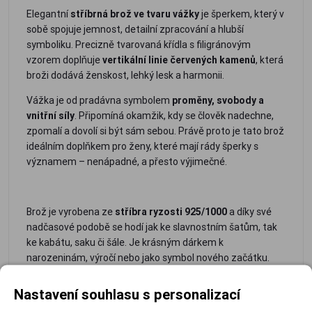
Elegantní
stříbrná brož ve tvaru vážky
je šperkem, který v
sobě spojuje jemnost, detailní zpracování a hlubší
symboliku. Precizně tvarovaná křídla s filigránovým
vzorem doplňuje
vertikální linie červených kamenů
, která
broži dodává ženskost, lehký lesk a harmonii.
Vážka je od pradávna symbolem
proměny, svobody a
vnitřní síly
. Připomíná okamžik, kdy se člověk nadechne,
zpomalí a dovolí si být sám sebou. Právě proto je tato brož
ideálním doplňkem pro ženy, které mají rády šperky s
významem – nenápadné, a přesto výjimečné.
Brož je vyrobena ze
stříbra ryzosti 925/1000
a díky své
nadčasové podobě se hodí jak ke slavnostním šatům, tak
ke kabátu, saku či šále. Je krásným dárkem k
narozeninám, výročí nebo jako symbol nového začátku.
Nastavení souhlasu s personalizací
-
- jemné
- osazení
-
-
-
materiál:
filigránové
červenými
nadčasový
symbolika
vhod