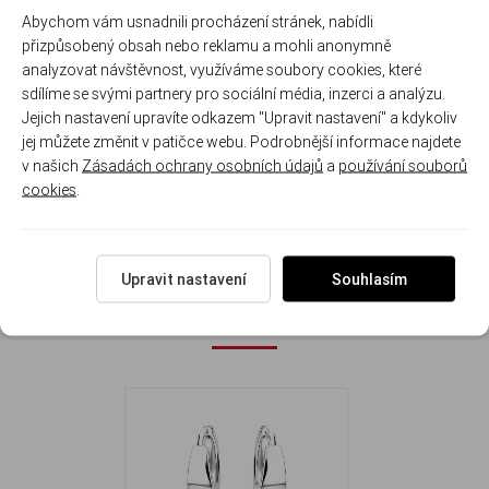
zdobení
Abychom vám usnadnili procházení stránek, nabídli
- Hladký lesklý povrch
– elegantní a luxusní vzhled
přizpůsobený obsah nebo reklamu a mohli anonymně
- Lehké a pohodlné nošení
– ideální na každý den
analyzovat návštěvnost, využíváme soubory cookies, které
- Univerzální styl
– hodí se ke všemu
sdílíme se svými partnery pro sociální média, inzerci a analýzu.
- Skvělý tip na dárek
– elegantní šperk pro každou ženu
Jejich nastavení upravíte odkazem "Upravit nastavení" a kdykoliv
jej můžete změnit v patičce webu. Podrobnější informace najdete
Průměr náušnice: 1.1 cm Šířka náušnice: 0.46 cm
v našich
Zásadách ochrany osobních údajů
a
používání souborů
Hmotnost náušnic: 1.8 g
cookies
.
Upravit nastavení
Souhlasím
NAPOSLEDY ZOBRAZENÉ