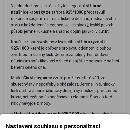
V jednoduchosti je krása. Tyto elegantní
stříbrné
náušnice kroužky ze stříbra 925/1000
představují
dokonalé spojení minimalistického designu, nadčasového
stylu a každodenní elegance. Jejich hladký, lesklý povrch
působí jemně, luxusně a snadno doplní jakýkoliv outfit.
Náušnice jsou vyrobeny z kvalitního
stříbra ryzosti
925/1000
, které je oblíbené pro svou odolnost, dlouhou
životnost a krásný lesk. Jemně zaoblený tvar dodává
náušnicím sofistikovaný vzhled a zajišťuje pohodlné nošení
během celého dne.
Model
Čistá elegance
vznikl pro ženy, které věří, že
skutečný styl nepotřebuje okázalost. Jemné linie, hladký
lesk stříbra a minimalistický design symbolizují přirozenou
krásu, sebevědomí a nadčasovou eleganci. Šperk, který
nikdy nevyjde z módy.
- Materiál: stříbro ryzosti 925/1000
– kvalitní a odolný
materiál
Nastavení souhlasu s personalizací
- Minimalistický design
– nadčasová elegance bez