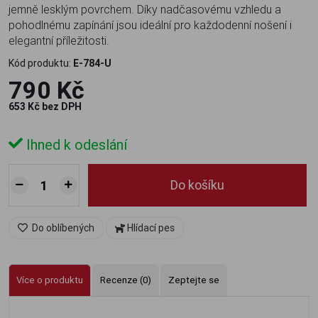
jemně lesklým povrchem. Díky nadčasovému vzhledu a
pohodlnému zapínání jsou ideální pro každodenní nošení i
elegantní příležitosti.
Kód produktu:
E-784-U
790 Kč
653 Kč bez DPH
Ihned k odeslání
Do košíku
Do oblíbených
Hlídací pes
Více o produktu
Recenze (0)
Zeptejte se