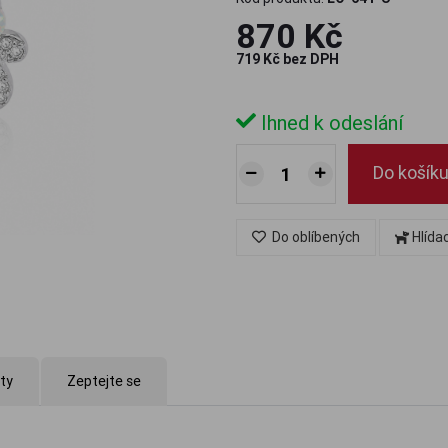
870 Kč
719 Kč bez DPH
Ihned k odeslání
Do košík
Do oblíbených
Hlída
kty
Zeptejte se