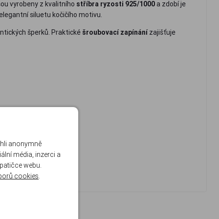
sou vyrobeny z kvalitního
stříbra ryzosti 925/1000
a zdobí je
elegantní siluetu kočičího motivu.
antických šperků. Praktické
šroubovací zapínání
zajišťuje
ohli anonymně
lní média, inzerci a
 patičce webu.
borů cookies
.