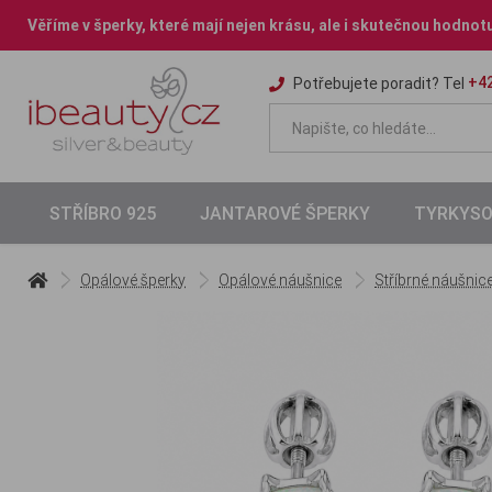
Věříme v šperky, které mají nejen krásu, ale i skutečnou hodnot
+42
Potřebujete poradit? Tel
STŘÍBRO 925
JANTAROVÉ ŠPERKY
TYRKYSO
Opálové šperky
Opálové náušnice
Stříbrné náušnic