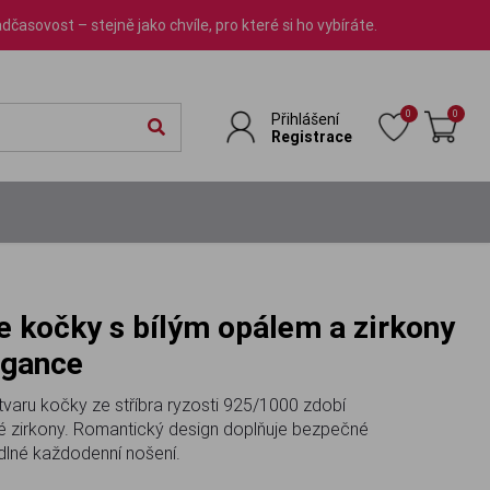
dčasovost – stejně jako chvíle, pro které si ho vybíráte.
0
0
Přihlášení
Registrace
egance
 tvaru kočky ze stříbra ryzosti 925/1000 zdobí
ivé zirkony. Romantický design doplňuje bezpečné
dlné každodenní nošení.