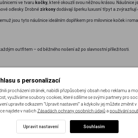
áušnicemi ve tvaru
kočky
, které okouzlí svou něžnou krásou. Náušnice j
uhové odlesky. Drobné
zirkony
dodávají šperku luxusní třpyt a zvýrazňují 
y čemuž jsou tyto náušnice ideálním doplňkem pro milovnice koček i rom
každým outfitem – od běžného nošení až po slavnostní příležitosti.
hlasu s personalizací
li procházení stránek, nabídli přizpůsobený obsah nebo reklamu a m
st, využíváme soubory cookies, které sdílíme se svými partnery pro sociá
avení upravíte odkazem "Upravit nastavení" a kdykoliv jej můžete změnit v
ce najdete v našich
Zásadách ochrany osobních údajů
a
používání sou
Upravit nastavení
Souhlasím