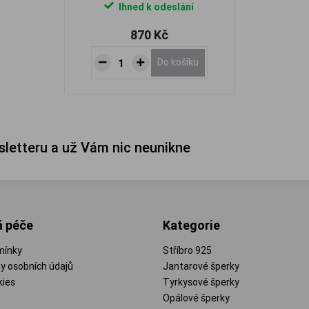
Ihned k odeslání
870 Kč
Do košíku
sletteru a už Vám nic neunikne
á péče
Kategorie
mínky
Stříbro 925
y osobních údajů
Jantarové šperky
kies
Tyrkysové šperky
Opálové šperky