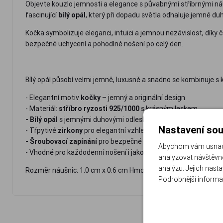
Objevte kouzlo jemnosti a elegance s půvabnými stříbrnými n
fascinující
bílý opál
, který při dopadu světla odhaluje jemné d
Kočka symbolizuje eleganci, intuici a jemnou nezávislost, dík
bezpečné uchycení a pohodlné nošení po celý den.
Bílý opál působí velmi jemně, luxusně a snadno se kombinuje s 
- Elegantní motiv
kočky
– jemný a originální design
- Materiál:
stříbro ryzosti 925/1000
s krásným leskem
- Bílý opál
s jemnými duhovými odlesky
Nastavení sou
- Třpytivé
zirkony
pro elegantní vzhled
- Šroubovací zapínání
pro bezpečné a pohodlné nošení
Abychom vám usnadni
- Vhodné pro každodenní nošení i jako krásný dárek
analyzovat návštěvno
analýzu. Jejich nast
Rozměr náušnic: 1.0 cm x 0.6 cm Hmotnost náušnic: 1.4 g.
Podrobnější informa