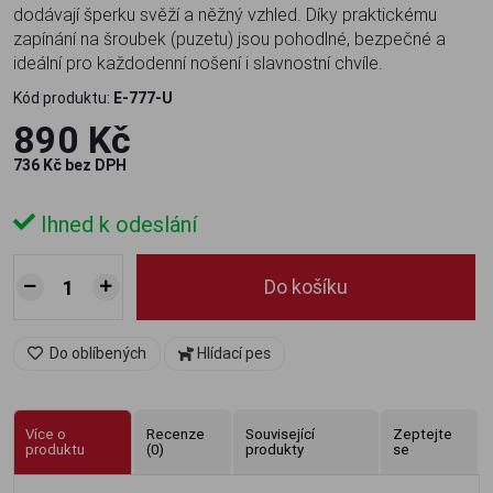
dodávají šperku svěží a něžný vzhled. Díky praktickému
zapínání na šroubek (puzetu) jsou pohodlné, bezpečné a
ideální pro každodenní nošení i slavnostní chvíle.
Kód produktu:
E-777-U
890 Kč
736 Kč bez DPH
Ihned k odeslání
Do košíku
Do oblíbených
Hlídací pes
Více o
Recenze
Související
Zeptejte
produktu
(0)
produkty
se