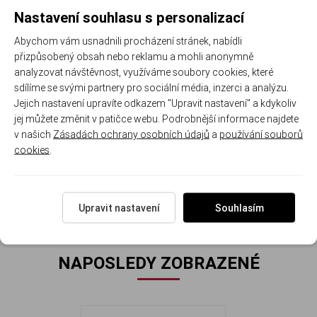
Bleděmodré zirkony připomínají kapky ranní rosy a dodávají
Nastavení souhlasu s personalizací
náušnicím vzdušnou lehkost. Jsou stvořené pro ženy,
které milují jemnou eleganci a chtějí zazářit decentním
Abychom vám usnadnili procházení stránek, nabídli
způsobem.
přizpůsobený obsah nebo reklamu a mohli anonymně
analyzovat návštěvnost, využíváme soubory cookies, které
Materiál:
stříbro
925/1000
Kámen:
bleděmodrý
+ čirý
Zapí
sdílíme se svými partnery pro sociální média, inzerci a analýzu.
ryzosti
zirkon
zirkon
Jejich nastavení upravíte odkazem "Upravit nastavení" a kdykoliv
ve
jej můžete změnit v patičce webu. Podrobnější informace najdete
středu
v našich
Zásadách ochrany osobních údajů
a
používání souborů
Rozměr náušnice: 1,0 cm x 1,0 cm. Hmotnost náušnic: 1.8
cookies
.
g
Upravit nastavení
Souhlasím
NAPOSLEDY ZOBRAZENÉ