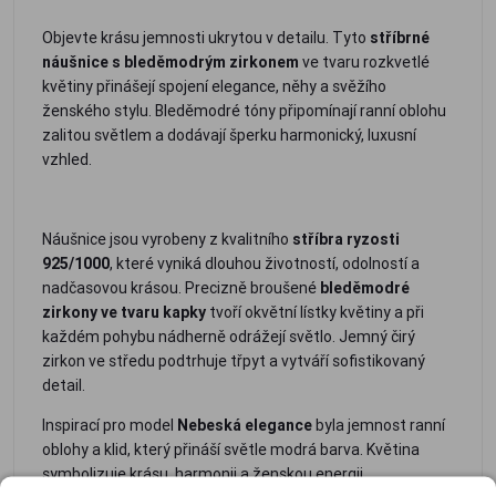
Objevte krásu jemnosti ukrytou v detailu. Tyto
stříbrné
náušnice s bleděmodrým zirkonem
ve tvaru rozkvetlé
květiny přinášejí spojení elegance, něhy a svěžího
ženského stylu. Bleděmodré tóny připomínají ranní oblohu
zalitou světlem a dodávají šperku harmonický, luxusní
vzhled.
Náušnice jsou vyrobeny z kvalitního
stříbra ryzosti
925/1000
, které vyniká dlouhou životností, odolností a
nadčasovou krásou. Precizně broušené
bleděmodré
zirkony ve tvaru kapky
tvoří okvětní lístky květiny a při
každém pohybu nádherně odrážejí světlo. Jemný čirý
zirkon ve středu podtrhuje třpyt a vytváří sofistikovaný
detail.
Inspirací pro model
Nebeská elegance
byla jemnost ranní
oblohy a klid, který přináší světle modrá barva. Květina
symbolizuje krásu, harmonii a ženskou energii.