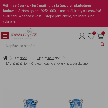
Věříme v šperky, které mají nejen krásu, ale i skutečnou
hodnotu.
Stříbro ryzosti 925/1000 je materiál, který si uchovává
svou cenu a nadčasovost – stejně jako chvíle, pro které si ho
vybíráte.
0
0
Stříbro 925
Stříbrné náušnice
Stříbrné náušnice Květ bleděmodrého zirkonu – nebeská elegance