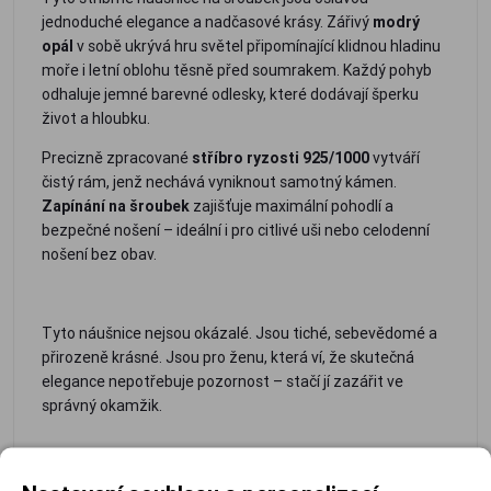
jednoduché elegance a nadčasové krásy. Zářivý
modrý
opál
v sobě ukrývá hru světel připomínající klidnou hladinu
moře i letní oblohu těsně před soumrakem. Každý pohyb
odhaluje jemné barevné odlesky, které dodávají šperku
život a hloubku.
Precizně zpracované
stříbro ryzosti 925/1000
vytváří
čistý rám, jenž nechává vyniknout samotný kámen.
Zapínání na šroubek
zajišťuje maximální pohodlí a
bezpečné nošení – ideální i pro citlivé uši nebo celodenní
nošení bez obav.
Tyto náušnice nejsou okázalé. Jsou tiché, sebevědomé a
přirozeně krásné. Jsou pro ženu, která ví, že skutečná
elegance nepotřebuje pozornost – stačí jí zazářit ve
správný okamžik.
materiál:
ohodlné a
minimalistický,
vhodné pro
stříbro
bezpečné
nadčasový
každodenní