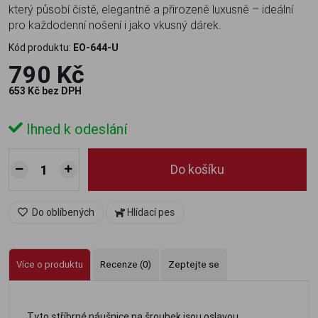
který působí čistě, elegantně a přirozeně luxusně – ideální
pro každodenní nošení i jako vkusný dárek.
Kód produktu:
EO-644-U
790 Kč
653 Kč bez DPH
Ihned k odeslání
Do košíku
Do oblíbených
Hlídací pes
Více o produktu
Recenze (0)
Zeptejte se
Tyto stříbrné náušnice na šroubek jsou oslavou