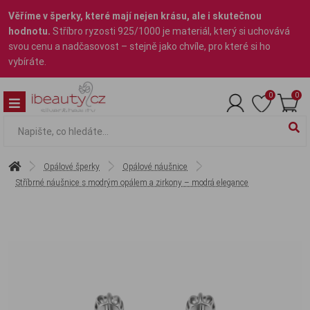
Věříme v šperky, které mají nejen krásu, ale i skutečnou
hodnotu.
Stříbro ryzosti 925/1000 je materiál, který si uchovává
svou cenu a nadčasovost – stejně jako chvíle, pro které si ho
vybíráte.
0
0
Opálové šperky
Opálové náušnice
Stříbrné náušnice s modrým opálem a zirkony – modrá elegance