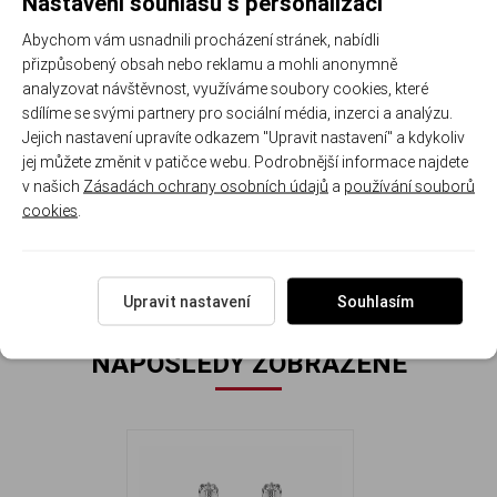
Nastavení souhlasu s personalizací
ryzosti
zapínání na
design
nošení
Abychom vám usnadnili procházení stránek, nabídli
925/1000
šroubek
přizpůsobený obsah nebo reklamu a mohli anonymně
analyzovat návštěvnost, využíváme soubory cookies, které
sdílíme se svými partnery pro sociální média, inzerci a analýzu.
Jejich nastavení upravíte odkazem "Upravit nastavení" a kdykoliv
ideální dárek pro ženy všech věkových kategorií
jej můžete změnit v patičce webu. Podrobnější informace najdete
v našich
Zásadách ochrany osobních údajů
a
používání souborů
Rozměr náušnic: 0.7 cm x 0.7 cm Hmotnost náušnic: 1.4 g.
cookies
.
Upravit nastavení
Souhlasím
NAPOSLEDY ZOBRAZENÉ