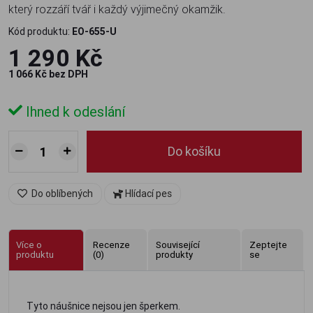
který rozzáří tvář i každý výjimečný okamžik.
Kód produktu:
EO-655-U
1 290 Kč
1 066 Kč bez DPH
Ihned k odeslání
Do košíku
Do oblíbených
Hlídací pes
Více o
Recenze
Související
Zeptejte
produktu
(0)
produkty
se
Tyto náušnice nejsou jen šperkem.