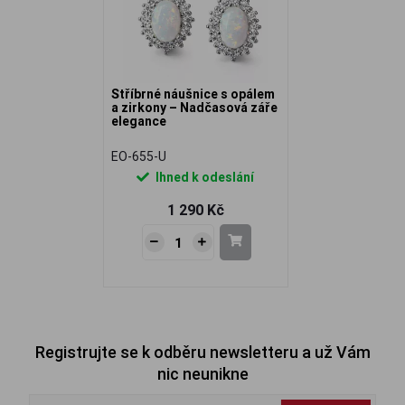
Stříbrné náušnice s opálem
a zirkony – Nadčasová záře
elegance
EO-655-U
Ihned k odeslání
1 290 Kč
Registrujte se k odběru newsletteru a už Vám
nic neunikne