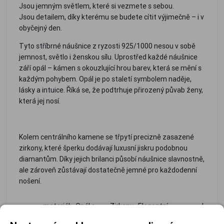
Jsou jemným světlem, které si vezmete s sebou.
Jsou detailem, díky kterému se budete cítit výjimečně – i v
obyčejný den.
Tyto stříbrné náušnice z ryzosti 925/1000 nesou v sobě
jemnost, světlo i ženskou sílu. Uprostřed každé náušnice
září opál – kámen s okouzlující hrou barev, která se mění s
každým pohybem. Opál je po staletí symbolem naděje,
lásky a intuice. Říká se, že podtrhuje přirozený půvab ženy,
která jej nosí.
Kolem centrálního kamene se třpytí precizně zasazené
zirkony, které šperku dodávají luxusní jiskru podobnou
diamantům. Díky jejich brilanci působí náušnice slavnostně,
ale zároveň zůstávají dostatečně jemné pro každodenní
nošení.
- materiál:
- Opál s
- Zirkony
- Elegantní
-
- Lehká
stříbro
nádhernou
s
a
Perfektní
konstru