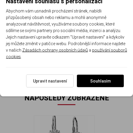
Nastavení souhlasu s personalizací
ryzosti
duhovou
vysokým
nadčasový
dárek z
– pohod
925/1000
hrou barev
leskem
design
lásky, k
nošení 
Abychom vám usnadnili procházení stránek, nabídli
pro
výročí i
celý den
přizpůsobený obsah nebo reklamu a mohli anonymně
efekt
jen tak
analyzovat návštěvnost, využíváme soubory cookies, které
luxusu
pro
sdílíme se svými partnery pro sociální média, inzerci a analýzu.
radost
Jejich nastavení upravíte odkazem "Upravit nastavení" a kdykoliv
jej můžete změnit v patičce webu. Podrobnější informace najdete
v našich
Rozměr náušnic: 1.0 cm ( se zapínáním 1.6 cm ) x 0.75 cm
Zásadách ochrany osobních údajů
a
používání souborů
cookies
Hmotnost náušnic: 2.1 g.
.
Upravit nastavení
Souhlasím
NAPOSLEDY ZOBRAZENÉ