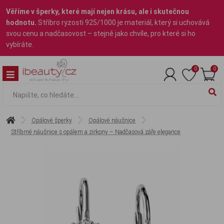
Věříme v šperky, které mají nejen krásu, ale i skutečnou
hodnotu.
Stříbro ryzosti 925/1000 je materiál, který si uchovává
svou cenu a nadčasovost – stejně jako chvíle, pro které si ho
vybíráte.
0
0
Opálové šperky
Opálové náušnice
Stříbrné náušnice s opálem a zirkony – Nadčasová záře elegance