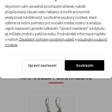
- ideální jako dárek plný emocí
Abychom vám usnadnili procházení stránek, nabídli
- zvýrazní ženskost a osobní
přizpůsobený obsah nebo reklamu a mohli anonymně
styl
analyzovat návštěvnost, využíváme soubory cookies, které
- vhodné pro každodenní nošení
sdílíme se svými partnery pro sociální média, inzerci a analýzu.
i slavnostní příležitosti
Jejich nastavení upravíte odkazem "Upravit nastavení" a kdykoliv
jej můžete změnit v patičce webu. Podrobnější informace najdete
Rozměr náušnic: 2.5 cm ( se zapínáním 3.6 cm ) x 0.7 cm
v našich
Zásadách ochrany osobních údajů
a
používání souborů
Hmotnost náušnic: 3.3 g.
cookies
.
Upravit nastavení
Souhlasím
NAPOSLEDY ZOBRAZENÉ