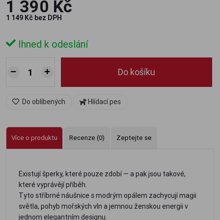
1 390 Kč
1 149 Kč bez DPH
Ihned k odeslání
Do košíku
Do oblíbených
Hlídací pes
Více o produktu
Recenze (0)
Zeptejte se
Existují šperky, které pouze zdobí — a pak jsou takové,
které vyprávějí příběh.
Tyto stříbrné náušnice s modrým opálem zachycují magii
světla, pohyb mořských vln a jemnou ženskou energii v
jednom elegantním designu.