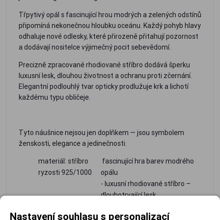
Třpytivý opál s fascinující hrou modrých a zelených odstínů
připomíná nekonečnou hloubku oceánu. Každý pohyb hlavy
odhaluje nové odlesky, které přirozeně přitahují pozornost
a dodávají nositelce výjimečný pocit sebevědomí.
Precizně zpracované rhodiované stříbro dodává šperku
luxusní lesk, dlouhou životnost a ochranu proti zčernání.
Elegantní podlouhlý tvar opticky prodlužuje krk a lichotí
každému typu obličeje.
Tyto náušnice nejsou jen doplňkem — jsou symbolem
ženskosti, elegance a jedinečnosti.
materiál: stříbro
fascinující hra barev modrého
ryzosti 925/1000
opálu
- luxusní rhodiované stříbro –
dlouhotrvající lesk
- velmi elegantní a nadčasový
Nastavení souhlasu s personalizací
design