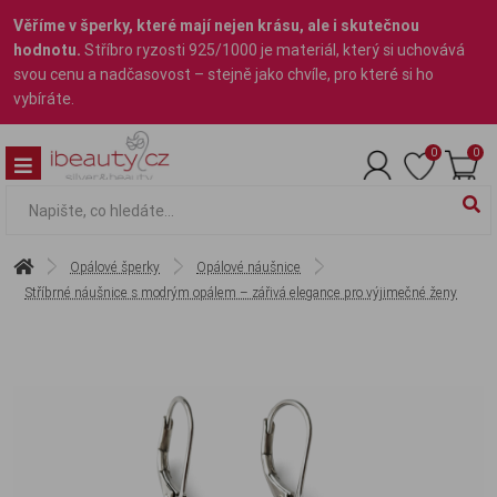
Věříme v šperky, které mají nejen krásu, ale i skutečnou
hodnotu.
Stříbro ryzosti 925/1000 je materiál, který si uchovává
svou cenu a nadčasovost – stejně jako chvíle, pro které si ho
vybíráte.
0
0
Opálové šperky
Opálové náušnice
Stříbrné náušnice s modrým opálem – zářivá elegance pro výjimečné ženy