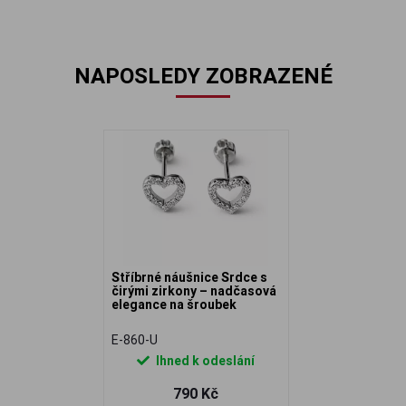
NAPOSLEDY ZOBRAZENÉ
Stříbrné náušnice Srdce s
čirými zirkony – nadčasová
elegance na šroubek
E-860-U
Ihned k odeslání
790 Kč