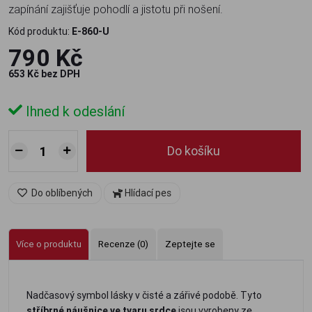
zapínání zajišťuje pohodlí a jistotu při nošení.
Kód produktu:
E-860-U
790 Kč
653 Kč bez DPH
Ihned k odeslání
Do košíku
Do oblíbených
Hlídací pes
Více o produktu
Recenze (0)
Zeptejte se
Nadčasový symbol lásky v čisté a zářivé podobě. Tyto
stříbrné náušnice ve tvaru srdce
jsou vyrobeny ze