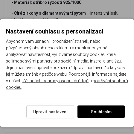
- Materiál: stříbro ryzosti 925/1000
- Čiré zirkony s diamantovým třpytem
– intenzivní lesk,
který krásně odráží světlo
Nastavení souhlasu s personalizací
- Bezpečné šroubovací zapínání
– minimalizuje riziko
ztráty, pevně drží na uchu
Abychom vám usnadnili procházení stránek, nabídli
přizpůsobený obsah nebo reklamu a mohli anonymně
- Nadčasový motiv srdce
– symbol lásky, elegance a
analyzovat návštěvnost, využíváme soubory cookies, které
ženskosti
sdílíme se svými partnery pro sociální média, inzerci a analýzu.
-
Perfektní jako dárek
– romantický šperk, který potěší při
Jejich nastavení upravíte odkazem "Upravit nastavení" a kdykoliv
narozeninách, výročí i jen tak
jej můžete změnit v patičce webu. Podrobnější informace najdete
v našich
Zásadách ochrany osobních údajů
a
používání souborů
cookies
.
- Univerzální design
– snadno kombinovatelné s dalšími
šperky
Rozměr náušnice: 0,7 cm x 0,7 cm. Hmotnost náušnic: 1.2
Upravit nastavení
Souhlasím
g