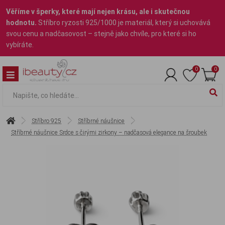
Věříme v šperky, které mají nejen krásu, ale i skutečnou
hodnotu.
Stříbro ryzosti 925/1000 je materiál, který si uchovává
svou cenu a nadčasovost – stejně jako chvíle, pro které si ho
vybíráte.
0
0
Stříbro 925
Stříbrné náušnice
Stříbrné náušnice Srdce s čirými zirkony – nadčasová elegance na šroubek