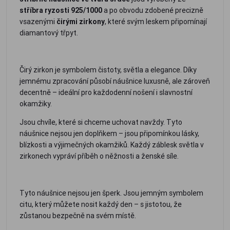
stříbra ryzosti 925/1000
a po obvodu zdobené precizně
vsazenými
čirými zirkony
, které svým leskem připomínají
diamantový třpyt.
Čirý zirkon je symbolem čistoty, světla a elegance. Díky
jemnému zpracování působí náušnice luxusně, ale zároveň
decentně – ideální pro každodenní nošení i slavnostní
okamžiky.
Jsou chvíle, které si chceme uchovat navždy. Tyto
náušnice nejsou jen doplňkem – jsou připomínkou lásky,
blízkosti a výjimečných okamžiků. Každý záblesk světla v
zirkonech vypráví příběh o něžnosti a ženské síle.
Tyto náušnice nejsou jen šperk. Jsou jemným symbolem
citu, který můžete nosit každý den – s jistotou, že
zůstanou bezpečně na svém místě.