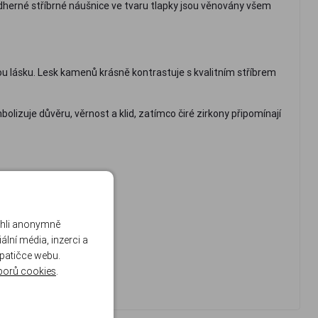
dherné stříbrné náušnice ve tvaru tlapky jsou věnovány všem
ou lásku. Lesk kamenů krásně kontrastuje s kvalitním stříbrem
lizuje důvěru, věrnost a klid, zatímco čiré zirkony připomínají
ohli anonymně
lní média, inzerci a
 patičce webu.
borů cookies
.