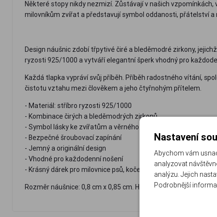
Některé stopy nikdy nezmizí. Zůstávají v našich vzpomínkách,
milovníkům zvířat a představují symbol oddanosti, přátelstv
Design náušnic zdobí třpytivé čiré a bleděmodré zirkony, jeji
ryzosti 925/1000 a vytváří elegantní šperk vhodný pro každodenn
Každá tlapka vypráví svůj příběh. Příběh radostného vítání, sp
čistotu vztahu mezi člověkem a jeho čtyřnohým přítelem.
- Materiál: stříbro ryzosti 925/1000
- Kombinace čirých a bleděmodrých zirkonů
- Symbol lásky ke zvířatům a věrného přátelství
Nastavení sou
- Bezpečné šroubovací zapínání
- Jemný a originální design
Abychom vám usnadni
- Vhodné pro každodenní nošení
analyzovat návštěvno
- Krásný dárek pro milovnice psů, koček a zvířat
analýzu. Jejich nast
Podrobnější informa
Rozměr náušnice: 0,8 cm x 0,85 cm. Hmotnost náušnic: 1.6 g