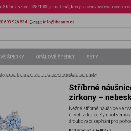
u.
Stříbro ryzosti 925/1000 je materiál, který si uchovává svou cenu a na
0 603 926 534
info@ibeauty.cz
| E-mail:
VÉ ŠPERKY
OPÁLOVÉ ŠPERKY
SETY
pky s modrými a čirými zirkony – nebeská stopa lásky
Stříbrné náušnice Tlapky s modrými a čirými
zirkony – nebesk
Něžné stříbrné náušnice ve t
čirých zirkonů. Symbol věrnost
šroubovací zapínání pro poho
Kód produktu:
E-801-U