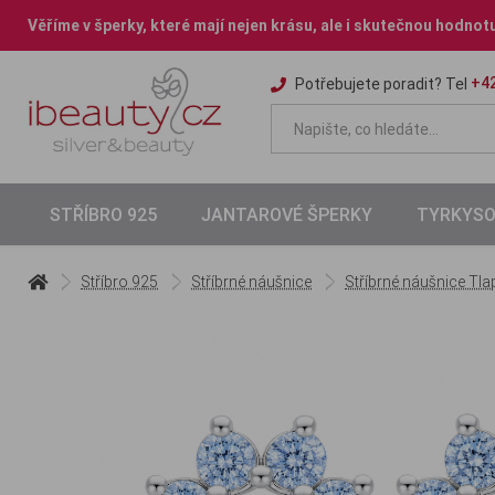
Věříme v šperky, které mají nejen krásu, ale i skutečnou hodnot
+42
Potřebujete poradit? Tel
STŘÍBRO 925
JANTAROVÉ ŠPERKY
TYRKYSO
Stříbro 925
Stříbrné náušnice
Stříbrné náušnice Tla