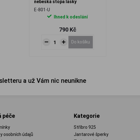
nebeská stopa lásky
E-801-U
Ihned k odeslání
790 Kč
Do košíku
sletteru a už Vám nic neunikne
á péče
Kategorie
mínky
Stříbro 925
y osobních údajů
Jantarové šperky