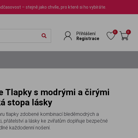
dčasovost – stejně jako chvíle, pro které si ho vybíráte.
0
0
Přihlášení
Registrace
á stopa lásky
varu tlapky zdobené kombinací bleděmodrých a
i, přátelství a lásky ke zvířatům doplňuje bezpečné
dlné každodenní nošení.