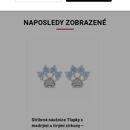
NAPOSLEDY ZOBRAZENÉ
Stříbrné náušnice Tlapky s
modrými a čirými zirkony –