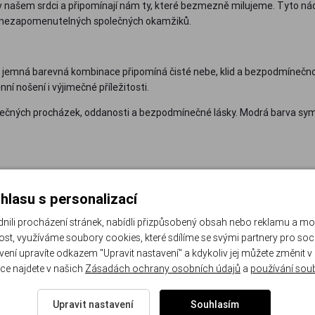
 v našem srdci a připomínají nám ty, které bezmezně milujeme. Tyto ná
í a nezapomenutelných společných okamžiků.
chž jemná barevná kombinace připomíná čisté nebe, klid a bezpodmínečn
í nošení i výjimečné příležitosti.
olečných procházek, oddanosti a bezpodmínečné lásky. Modrá barva symbo
hlasu s personalizací
li procházení stránek, nabídli přizpůsobený obsah nebo reklamu a m
st, využíváme soubory cookies, které sdílíme se svými partnery pro sociá
avení upravíte odkazem "Upravit nastavení" a kdykoliv jej můžete změnit v
ce najdete v našich
Zásadách ochrany osobních údajů
a
používání sou
Upravit nastavení
Souhlasím