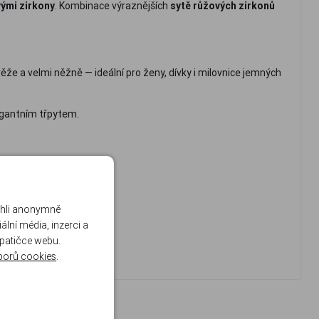
vými zirkony
. Kombinace výraznějších
sytě růžových zirkonů
že a velmi něžně — ideální pro ženy, dívky i milovnice jemných
egantním třpytem.
ohli anonymně
lní média, inzerci a
 patičce webu.
borů cookies
.