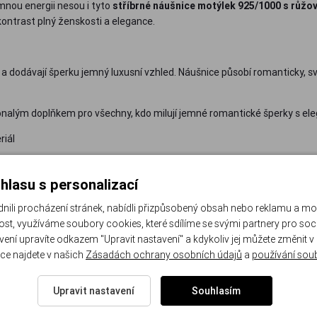
mnou energii nesou i tyto
stříbrné náušnice motýlek 925/1000 s růžo
kontrast plný ženskosti a elegance.
 dodávají šperku jemný luxusní vzhled. Náušnice působí romanticky, svě
nalým doplňkem pro všechny, kdo milují jemné romantické šperky s el
riál
hlasu s personalizací
li procházení stránek, nabídli přizpůsobený obsah nebo reklamu a m
st, využíváme soubory cookies, které sdílíme se svými partnery pro sociá
avení upravíte odkazem "Upravit nastavení" a kdykoliv jej můžete změnit v
ce najdete v našich
Zásadách ochrany osobních údajů
a
používání sou
Upravit nastavení
Souhlasím