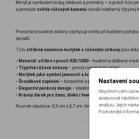
Motýl je symbolem krásy, lehkosti a proměny — a právě tuto je
a jemných
světle růžových kamenů
vytváří nádherný třpytivý 
Precizně broušené zirkony zachycují světlo při každém pohybu a
detailů.
Tyto
stříbrné náušnice motýlek s růžovými zirkony
jsou doko
- Materiál: stříbro ryzosti 925/1000
– kvalitní a oblíbený mate
- Třpytivé růžové zirkony
– jemný romantický efekt
- Motýlek jako symbol jemnosti a krásy
Nastavení sou
- Šroubkové zapínání
– bezpečné a pohodlné nošení
- Elegantní peckový design
– ideální na každý den
Abychom vám usnadni
- Krásný dárek pro ženu, dívku i teenagerku
analyzovat návštěvno
analýzu. Jejich nast
Rozměr náušnice: 0,9 cm x 0,7 cm. Hmotnost náušnic: 1.5 g
Podrobnější informa