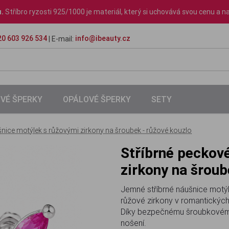
u.
Stříbro ryzosti 925/1000 je materiál, který si uchovává svou cenu a na
0 603 926 534
info@ibeauty.cz
| E-mail:
VÉ ŠPERKY
OPÁLOVÉ ŠPERKY
SETY
šnice motýlek s růžovými zirkony na šroubek - růžové kouzlo
Stříbrné peckové náušnice motýlek s růžovými
zirkony na šroub
Jemné stříbrné náušnice motýle
růžové zirkony v romantických 
Díky bezpečnému šroubkovému 
nošení.