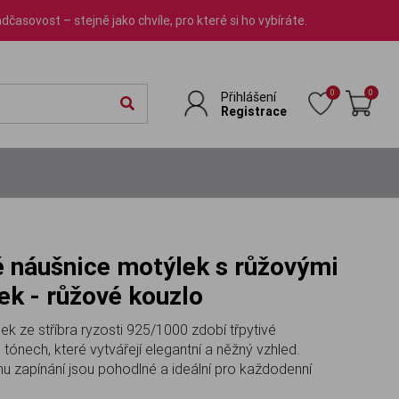
dčasovost – stejně jako chvíle, pro které si ho vybíráte.
0
0
Přihlášení
Registrace
ek - růžové kouzlo
k ze stříbra ryzosti 925/1000 zdobí třpytivé
tónech, které vytvářejí elegantní a něžný vzhled.
zapínání jsou pohodlné a ideální pro každodenní