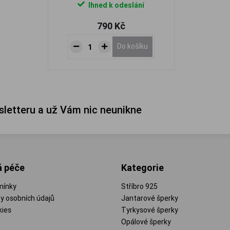
Ihned k odeslání
790 Kč
Do košíku
sletteru a už Vám nic neunikne
á péče
Kategorie
mínky
Stříbro 925
y osobních údajů
Jantarové šperky
kies
Tyrkysové šperky
Opálové šperky