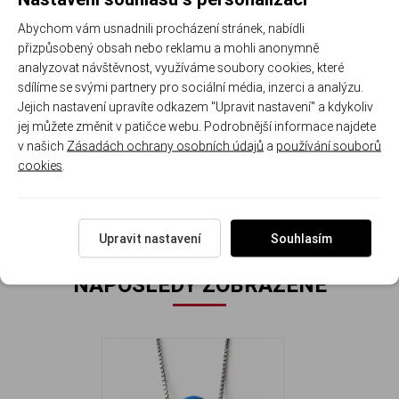
925/1000
kostička
řetízek
0,5 mm
Abychom vám usnadnili procházení stránek, nabídli
přizpůsobený obsah nebo reklamu a mohli anonymně
analyzovat návštěvnost, využíváme soubory cookies, které
sdílíme se svými partnery pro sociální média, inzerci a analýzu.
Zapínání: karabinka
Jejich nastavení upravíte odkazem "Upravit nastavení" a kdykoliv
jej můžete změnit v patičce webu. Podrobnější informace najdete
Průměr opálové kuličky: 6 mm. Hmotnost náhrdelníku: 1.5
v našich
Zásadách ochrany osobních údajů
a
používání souborů
g.
cookies
.
Upravit nastavení
Souhlasím
NAPOSLEDY ZOBRAZENÉ