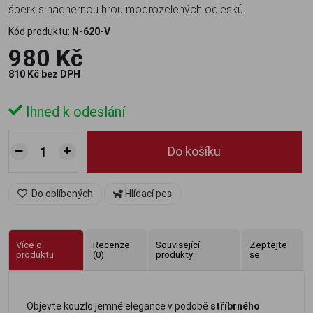
šperk s nádhernou hrou modrozelených odlesků.
Kód produktu:
N-620-V
980 Kč
810 Kč bez DPH
Ihned k odeslání
Do košíku
Do oblíbených
Hlídací pes
Více o
Recenze
Související
Zeptejte
produktu
(0)
produkty
se
Objevte kouzlo jemné elegance v podobě
stříbrného