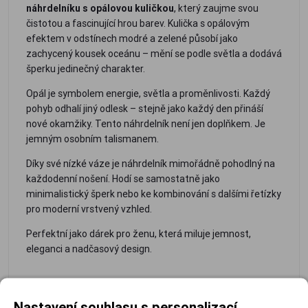
náhrdelníku s opálovou kuličkou
, který zaujme svou
čistotou a fascinující hrou barev. Kulička s opálovým
efektem v odstínech modré a zelené působí jako
zachycený kousek oceánu – mění se podle světla a dodává
šperku jedinečný charakter.
Opál je symbolem energie, světla a proměnlivosti. Každý
pohyb odhalí jiný odlesk – stejně jako každý den přináší
nové okamžiky. Tento náhrdelník není jen doplňkem. Je
jemným osobním talismanem.
Díky své nízké váze je náhrdelník mimořádně pohodlný na
každodenní nošení. Hodí se samostatně jako
minimalistický šperk nebo ke kombinování s dalšími řetízky
pro moderní vrstvený vzhled.
Perfektní jako dárek pro ženu, která miluje jemnost,
eleganci a nadčasový design.
Materiál:
Typ
Délka: 42 cm + 3
Tloušťka
stříbro ryzosti
řetízku:
cm prodlužovací
řetízku:
Nastavení souhlasu s personalizací