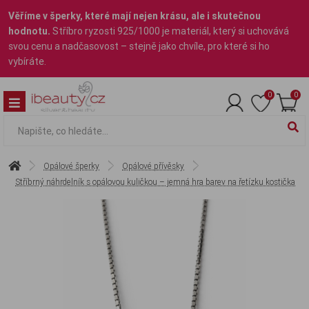
Věříme v šperky, které mají nejen krásu, ale i skutečnou
hodnotu.
Stříbro ryzosti 925/1000 je materiál, který si uchovává
svou cenu a nadčasovost – stejně jako chvíle, pro které si ho
vybíráte.
0
0
Opálové šperky
Opálové přívěsky
Stříbrný náhrdelník s opálovou kuličkou – jemná hra barev na řetízku kostička