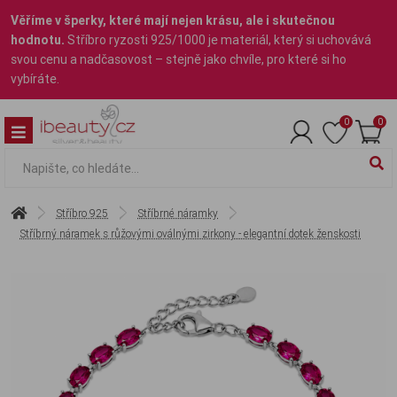
Věříme v šperky, které mají nejen krásu, ale i skutečnou
hodnotu.
Stříbro ryzosti 925/1000 je materiál, který si uchovává
svou cenu a nadčasovost – stejně jako chvíle, pro které si ho
vybíráte.
0
0
Stříbro 925
Stříbrné náramky
Stříbrný náramek s růžovými oválnými zirkony - elegantní dotek ženskosti