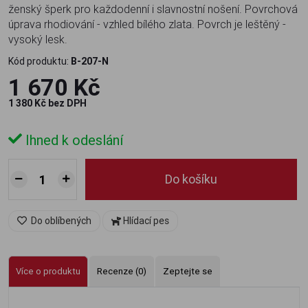
ženský šperk pro každodenní i slavnostní nošení. Povrchová
úprava rhodiování - vzhled bílého zlata. Povrch je leštěný -
vysoký lesk.
Kód produktu:
B-207-N
1 670 Kč
1 380 Kč bez DPH
Ihned k odeslání
Do košíku
Do oblíbených
Hlídací pes
Více o produktu
Recenze (0)
Zeptejte se