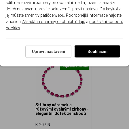
prodlužovacím řetízkem 21 cm/7.8g
sdílíme se svými partnery pro sociální média, inzerci a analýzu.
Jejich nastavení upravíte odkazem "Upravit nastavení" a kdykoliv
jej můžete změnit v patičce webu. Podrobnější informace najdete
v našich
Zásadách ochrany osobních údajů
a
používání souborů
cookies
.
NAPOSLEDY ZOBRAZENÉ
Upravit nastavení
Souhlasím
Doprava zdarma
Stříbrný náramek s
růžovými oválnými zirkony -
elegantní dotek ženskosti
B-207-N