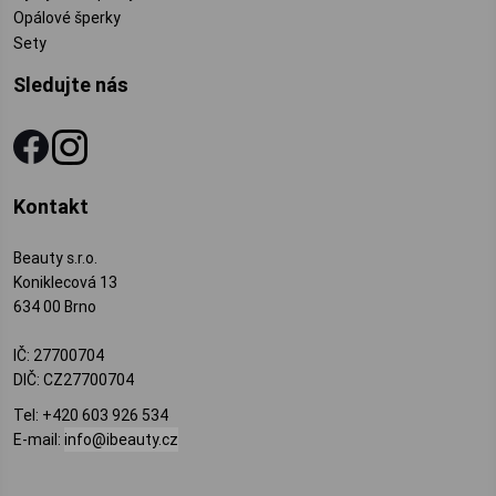
Opálové šperky
Sety
Sledujte nás
Kontakt
Beauty s.r.o.
Koniklecová 13
634 00 Brno
IČ: 27700704
DIČ: CZ27700704
Tel:
+420 603 926 534
E-mail:
info@ibeauty.cz