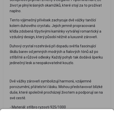
život je plný krásných okamžiků, které stojí za to prožívat
naplno.
Tento výjimečný přívěsek zachycuje dvě vážky tančící
kolem duhového crystalu. Jejich jemně propracovaná
křídla zdobená třpytivými kamínky vytvářejí romantický a
vzdušný design, který působí něžně a luxusně zároveň.
Duhový crystal rozehrává při dopadu světla fascinující
škálu barev od jemných modrých a fialových tónů až po
stříbřité a růžové odlesky. Každý pohyb tak dodává šperku
jedinečný lesk a neopakovatelné kouzlo.
Dvě vážky zároveň symbolizují harmonii, vzájemné
porozumění, přátelství i lásku. Mohou představovat blízké
duše, které společně procházejí životem a podporují se na
své cestě.
- Materiál: stříbro ryzosti 925/1000
- Originální crystal s nádherným duhovým efektem