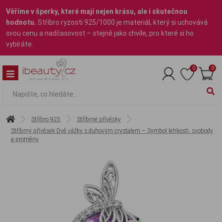
Věříme v šperky, které mají nejen krásu, ale i skutečnou
hodnotu.
Stříbro ryzosti 925/1000 je materiál, který si uchovává
svou cenu a nadčasovost – stejně jako chvíle, pro které si ho
vybíráte.
0
0
Stříbro 925
Stříbrné přívěsky
Stříbrný přívěsek Dvě vážky s duhovým crystalem – Symbol lehkosti, svobody
a proměny