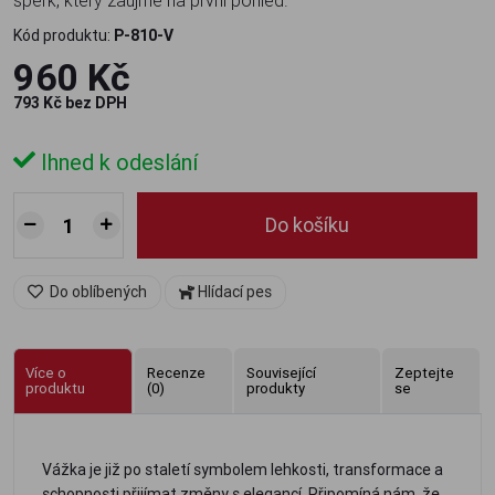
šperk, který zaujme na první pohled.
Kód produktu:
P-810-V
960 Kč
793 Kč bez DPH
Ihned k odeslání
Do košíku
Do oblíbených
Hlídací pes
Více o
Recenze
Související
Zeptejte
produktu
(0)
produkty
se
Vážka je již po staletí symbolem lehkosti, transformace a
schopnosti přijímat změny s elegancí. Připomíná nám, že