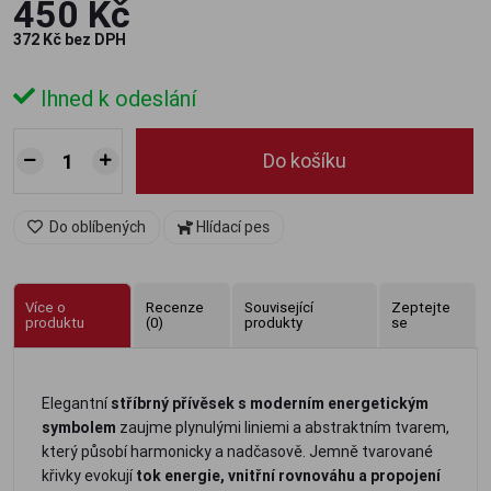
450 Kč
372 Kč bez DPH
Ihned k odeslání
Do košíku
Do oblíbených
Hlídací pes
Více o
Recenze
Související
Zeptejte
produktu
(0)
produkty
se
Elegantní
stříbrný přívěsek s moderním energetickým
symbolem
zaujme plynulými liniemi a abstraktním tvarem,
který působí harmonicky a nadčasově. Jemně tvarované
křivky evokují
tok energie, vnitřní rovnováhu a propojení