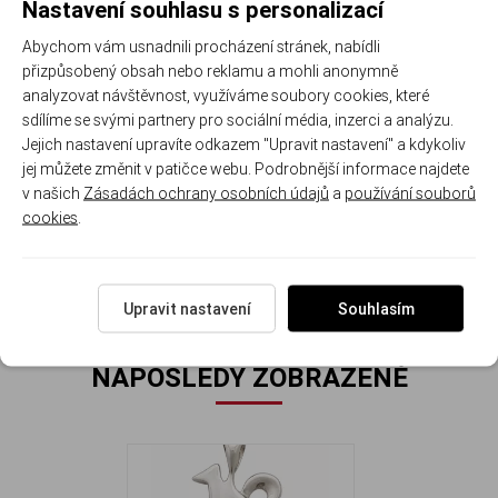
Nastavení souhlasu s personalizací
-
- moderní
- otevřený
- symbol
-
materiál:
abstraktní
osobní
rovnováhy,
minimalistick
Abychom vám usnadnili procházení stránek, nabídli
stříbro
energetický
interpretaci
stability a
nadčasový
přizpůsobený obsah nebo reklamu a mohli anonymně
ryzosti
symbol
klidu
design
analyzovat návštěvnost, využíváme soubory cookies, které
925/1000
sdílíme se svými partnery pro sociální média, inzerci a analýzu.
Jejich nastavení upravíte odkazem "Upravit nastavení" a kdykoliv
jej můžete změnit v patičce webu. Podrobnější informace najdete
v našich
Zásadách ochrany osobních údajů
a
používání souborů
Rozměr přívěsku: 1.7 cm ( s očkem 2.2 cm ) x 1.1 cm
cookies
.
Hmotnost přívěsku: 1.5 g
Upravit nastavení
Souhlasím
NAPOSLEDY ZOBRAZENÉ