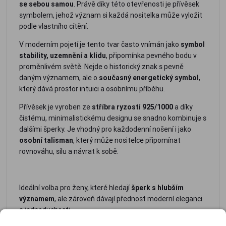
se sebou samou
. Právě díky této otevřenosti je přívěsek
symbolem, jehož význam si každá nositelka může vyložit
podle vlastního cítění.
V moderním pojetí je tento tvar často vnímán jako
symbol
stability, uzemnění a klidu
, připomínka pevného bodu v
proměnlivém světě. Nejde o historický znak s pevně
daným významem, ale o
současný energetický symbol
,
který dává prostor intuici a osobnímu příběhu.
Přívěsek je vyroben ze
stříbra ryzosti 925/1000
a díky
čistému, minimalistickému designu se snadno kombinuje s
dalšími šperky. Je vhodný pro každodenní nošení i jako
osobní talisman
, který může nositelce připomínat
rovnováhu, sílu a návrat k sobě.
Ideální volba pro ženy, které hledají
šperk s hlubším
významem
, ale zároveň dávají přednost moderní eleganci
a jednoduchosti.