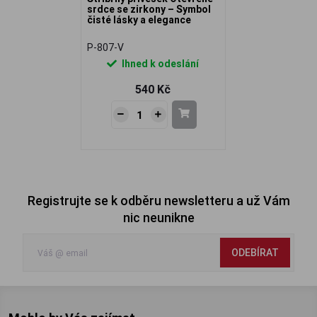
srdce se zirkony – Symbol
čisté lásky a elegance
P-807-V
Ihned k odeslání
540 Kč
Registrujte se k odběru newsletteru a už Vám
nic neunikne
ODEBÍRAT