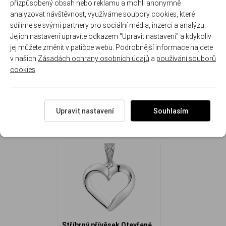
- Lehký a pohodlný pro každodenní nošení
přizpůsobený obsah nebo reklamu a mohli anonymně
- Krásný dárek pro ženy všech věkových kategorií
analyzovat návštěvnost, využíváme soubory cookies, které
sdílíme se svými partnery pro sociální média, inzerci a analýzu.
Rozměr přívěsku: 1.1 cm ( s očkem 1.7 cm ) x 1.2 cm
Jejich nastavení upravíte odkazem "Upravit nastavení" a kdykoliv
Hmotnost přívěsku: 1.2 g
jej můžete změnit v patičce webu. Podrobnější informace najdete
v našich
Zásadách ochrany osobních údajů
a
používání souborů
cookies
.
NAPOSLEDY ZOBRAZENÉ
Upravit nastavení
Souhlasím
Stříbrný přívěsek Otevřené