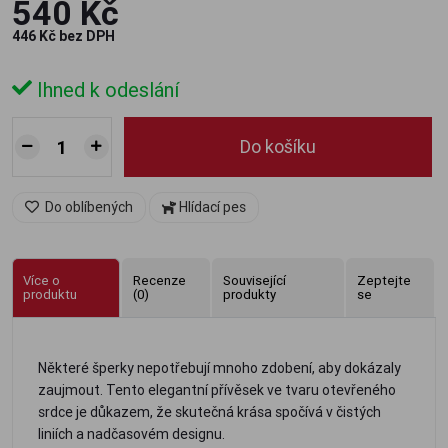
540 Kč
446 Kč bez DPH
Ihned k odeslání
Do košíku
Do oblíbených
Hlídací pes
Více o
Recenze
Související
Zeptejte
produktu
(0)
produkty
se
Některé šperky nepotřebují mnoho zdobení, aby dokázaly
zaujmout. Tento elegantní přívěsek ve tvaru otevřeného
srdce je důkazem, že skutečná krása spočívá v čistých
liniích a nadčasovém designu.