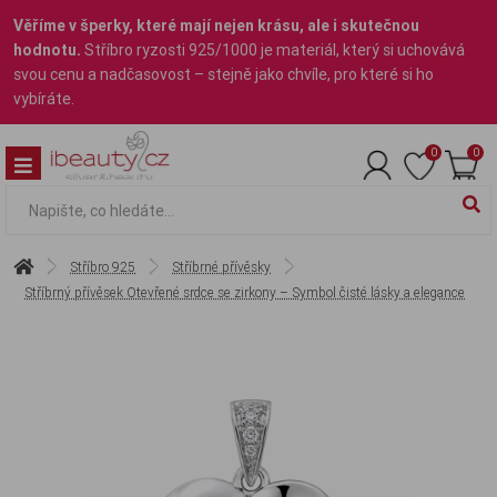
Věříme v šperky, které mají nejen krásu, ale i skutečnou
hodnotu.
Stříbro ryzosti 925/1000 je materiál, který si uchovává
svou cenu a nadčasovost – stejně jako chvíle, pro které si ho
vybíráte.
0
0
Stříbro 925
Stříbrné přívěsky
Stříbrný přívěsek Otevřené srdce se zirkony – Symbol čisté lásky a elegance