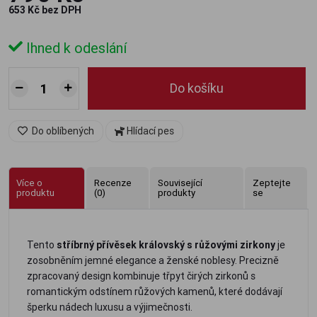
653 Kč bez DPH
Ihned k odeslání
Do košíku
Do oblíbených
Hlídací pes
Více o
Recenze
Související
Zeptejte
produktu
(0)
produkty
se
Tento
stříbrný přívěsek královský s růžovými zirkony
je
zosobněním jemné elegance a ženské noblesy. Precizně
zpracovaný design kombinuje třpyt čirých zirkonů s
romantickým odstínem růžových kamenů, které dodávají
šperku nádech luxusu a výjimečnosti.