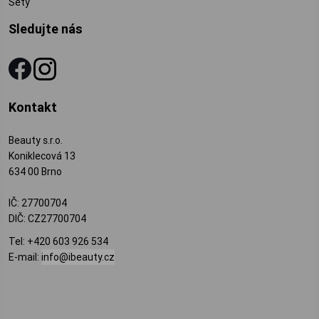
Sety
Sledujte nás
Kontakt
Beauty s.r.o.
Koniklecová 13
634 00 Brno
IČ: 27700704
DIČ: CZ27700704
Tel:
+420 603 926 534
E-mail:
info@ibeauty.cz