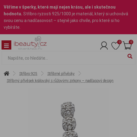
Věříme v šperky, které mají nejen krásu, ale i skutečnou
hodnotu.
Stříbro ryzosti 925/1000 je materiál, který si uchovává
svou cenu a nadčasovost – stejně jako chvíle, pro které si ho
vybíráte.
0
0
Stříbro 925
Stříbrné přívěsky
Stříbrný přívěsek královský s růžovými zirkony – nadčasový design