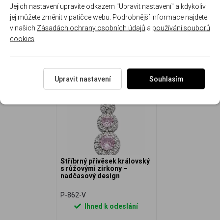
Jejich nastavení upravíte odkazem "Upravit nastavení" a kdykoliv
jej můžete změnit v patičce webu. Podrobnější informace najdete
v našich
Zásadách ochrany osobních údajů
a
používání souborů
cookies
.
NAPOSLEDY ZOBRAZENÉ
Upravit nastavení
Souhlasím
Stříbrný přívěsek královský
s růžovými zirkony –
nadčasový design
P-862-V
Ihned k odeslání