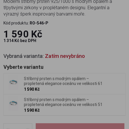
Moderní stříbrný prsten 925/1000 s modrým opálem a
třpytivými zirkony v proplétaném designu. Elegantní a
výrazný šperk inspirovaný barvami moře.
Kód produktu:
RO-546-P
1 590 Kč
1 314 Kč bez DPH
Vybraná varianta:
Zatím nevybráno
Vyberte variantu
Stříbrný prsten s modrým opálem –
propletená elegance oceánu ve velikosti 61
1 590 Kč
Stříbrný prsten s modrým opálem –
propletená elegance oceánu ve velikosti 51
1 590 Kč