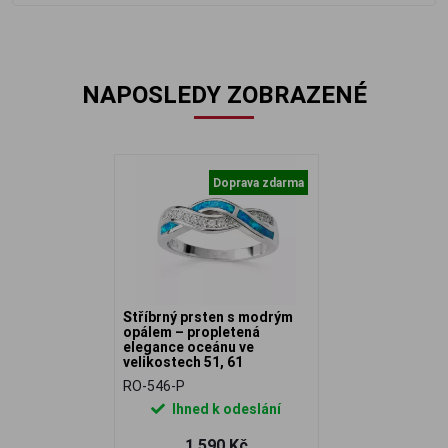
NAPOSLEDY ZOBRAZENÉ
Doprava zdarma
Stříbrný prsten s modrým
opálem – propletená
elegance oceánu ve
velikostech 51, 61
RO-546-P
Ihned k odeslání
1 590 Kč