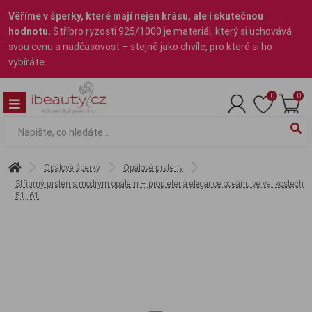
Věříme v šperky, které mají nejen krásu, ale i skutečnou
hodnotu.
Stříbro ryzosti 925/1000 je materiál, který si uchovává
svou cenu a nadčasovost – stejně jako chvíle, pro které si ho
vybíráte.
0
0
Opálové šperky
Opálové prsteny
Stříbrný prsten s modrým opálem – propletená elegance oceánu ve velikostech
51, 61