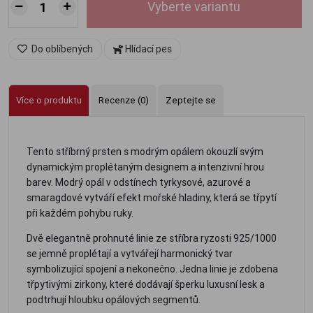
Vyberte variantu
Do oblíbených
Hlídací pes
Více o produktu
Recenze (0)
Zeptejte se
Tento stříbrný prsten s modrým opálem okouzlí svým
dynamickým proplétaným designem a intenzivní hrou
barev. Modrý opál v odstínech tyrkysové, azurové a
smaragdové vytváří efekt mořské hladiny, která se třpytí
při každém pohybu ruky.
Dvě elegantně prohnuté linie ze stříbra ryzosti 925/1000
se jemně proplétají a vytvářejí harmonický tvar
symbolizující spojení a nekonečno. Jedna linie je zdobena
třpytivými zirkony, které dodávají šperku luxusní lesk a
podtrhují hloubku opálových segmentů.