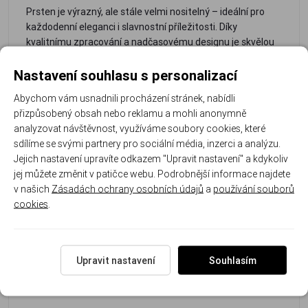
Prsten je výrazný, ale stále velmi nositelný – ideální pro
každodenní eleganci i slavnostní příležitosti. Díky
kvalitnímu zpracování a nadčasovému designu je skvělou
volbou jako dárek nebo jako osobní šperk, který přitáhne
pozornost.
Nastavení souhlasu s personalizací
Abychom vám usnadnili procházení stránek, nabídli
přizpůsobený obsah nebo reklamu a mohli anonymně
Každý opál má originální kresbu, proto je každý kus
analyzovat návštěvnost, využíváme soubory cookies, které
jedinečný.
sdílíme se svými partnery pro sociální média, inzerci a analýzu.
Jejich nastavení upravíte odkazem "Upravit nastavení" a kdykoliv
- Materiál: stříbro ryzosti 925/1000
jej můžete změnit v patičce webu. Podrobnější informace najdete
- Výrazný modrý opál s mozaikovým efektem
v našich
Zásadách ochrany osobních údajů
a
používání souborů
- Proplétaný moderní design
cookies
.
- Třpytivé zirkony pro luxusní vzhled
- Nadčasový styl
- Vhodný jako dárek i osobní statement šperk
Upravit nastavení
Souhlasím
Hmotnost prstenu u velikosti 61 je 3.7 g, šířka prstenu 0.6
cm.