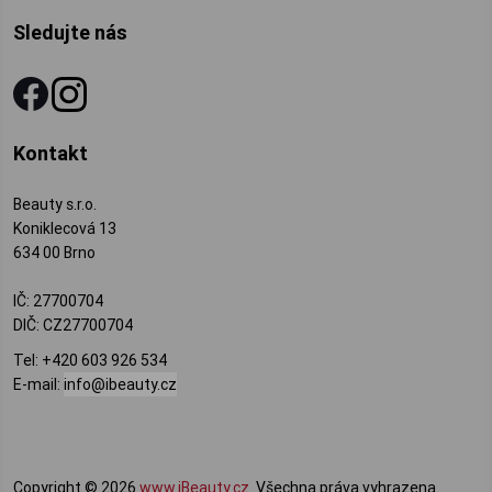
Sledujte nás
Kontakt
Beauty s.r.o.
Koniklecová 13
634 00 Brno
IČ: 27700704
DIČ: CZ27700704
Tel:
+420 603 926 534
E-mail:
info@ibeauty.cz
Copyright © 2026
www.iBeauty.cz
. Všechna práva vyhrazena.