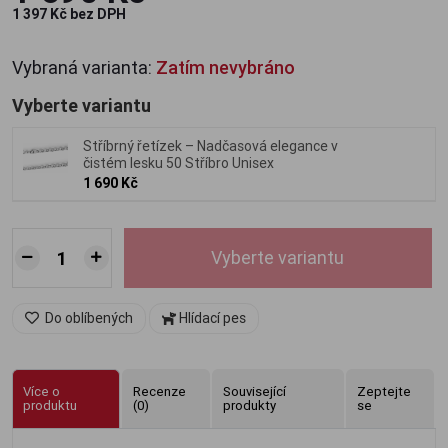
1 397 Kč bez DPH
Vybraná varianta:
Zatím nevybráno
Vyberte variantu
Stříbrný řetízek – Nadčasová elegance v
čistém lesku 50 Stříbro Unisex
1 690 Kč
Vyberte variantu
Do oblíbených
Hlídací pes
Více o
Recenze
Související
Zeptejte
produktu
(0)
produkty
se