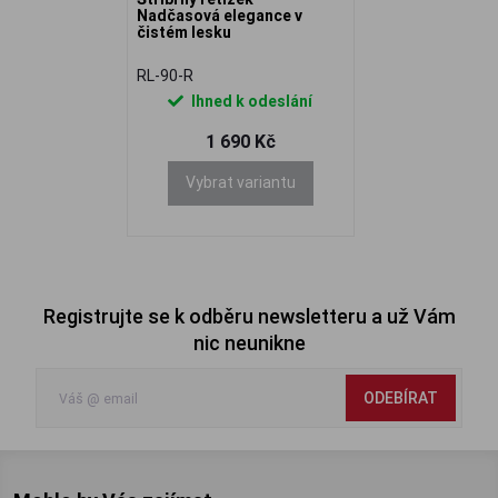
Nadčasová elegance v
čistém lesku
RL-90-R
Ihned k odeslání
1 690 Kč
Vybrat variantu
Registrujte se k odběru newsletteru a už Vám
nic neunikne
ODEBÍRAT