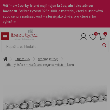
Věříme v šperky, které mají nejen krásu, ale i skutečnou
hodnotu.
Stříbro ryzosti 925/1000 je materiál, který si uchovává
svou cenu a nadčasovost – stejně jako chvíle, pro které si ho
vybíráte.
0
0
Stříbro 925
Stříbrné řetízky
Stříbrný řetízek – Nadčasová elegance v čistém lesku