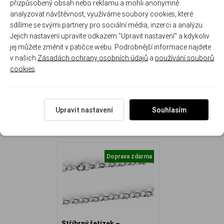
přizpůsobený obsah nebo reklamu a mohli anonymně
925/1000
očky
analyzovat návštěvnost, využíváme soubory cookies, které
sdílíme se svými partnery pro sociální média, inzerci a analýzu.
Délka řetízku: 50 cm Šířka řetízku: 4 mm Hmotnost
Jejich nastavení upravíte odkazem "Upravit nastavení" a kdykoliv
řetízku: 8.9 g
jej můžete změnit v patičce webu. Podrobnější informace najdete
v našich
Zásadách ochrany osobních údajů
a
používání souborů
cookies
.
NAPOSLEDY ZOBRAZENÉ
Upravit nastavení
Souhlasím
Doprava zdarma
Stříbrný řetízek –