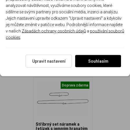
analyzovat návštěvnost, využíváme soubory cookies, které
Stříbrný set s hranatým vzorem se skládá z náramku délky
sdílíme se svými partnery pro sociální média, inzerci a analýzu.
18 cm a řetízku délky 45 cm. Šířka: 1.5 mm Hmotnost
Jejich nastavení upravíte odkazem "Upravit nastavení" a kdykoliv
náramku: 18cm/1.7g Hmotnost řetízku: 45cm/3.8g
jej můžete změnit v patičce webu. Podrobnější informace najdete
v našich
Zásadách ochrany osobních údajů
a
používání souborů
cookies
.
NAPOSLEDY ZOBRAZENÉ
Upravit nastavení
Souhlasím
Doprava zdarma
Stříbrný set náramek a
řetízek s jemným hranatým