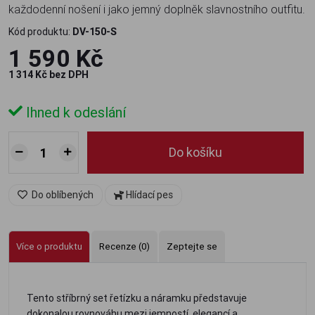
každodenní nošení i jako jemný doplněk slavnostního outfitu.
Kód produktu:
DV-150-S
1 590 Kč
1 314 Kč bez DPH
Ihned k odeslání
Do košíku
Do oblíbených
Hlídací pes
Více o produktu
Recenze (0)
Zeptejte se
Tento stříbrný set řetízku a náramku představuje
dokonalou rovnováhu mezi jemností, elegancí a