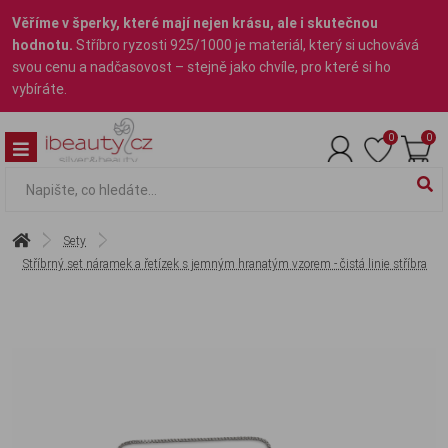
Věříme v šperky, které mají nejen krásu, ale i skutečnou
hodnotu.
Stříbro ryzosti 925/1000 je materiál, který si uchovává
svou cenu a nadčasovost – stejně jako chvíle, pro které si ho
vybíráte.
0
0
Sety
Stříbrný set náramek a řetízek s jemným hranatým vzorem - čistá linie stříbra