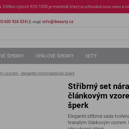
u.
Stříbro ryzosti 925/1000 je materiál, který si uchovává svou cenu a na
0 603 926 534
info@ibeauty.cz
| E-mail:
VÉ ŠPERKY
OPÁLOVÉ ŠPERKY
SETY
m vzorem - elegantní minimalistický šperk
Stříbrný set náramek a řetízek s hranatým
článkovým vzore
šperk
Elegantní stříbrná sada tvoře
hranatým článkovým vzorem. 
jako vkusný dárek.