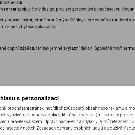
irozeně ladí.
m vzorem
spojuje čistý design, precizní zpracování a nadčasovou elega
eny pravidelnými, jemně broušenými články, které vytvářejí moderní st
antně bez zbytečné okázalosti.
ně doplní zápěstí, řetízek jemně zvýrazní dekolt. Společně tvoří harmo
hlasu s personalizací
li procházení stránek, nabídli přizpůsobený obsah nebo reklamu a m
st, využíváme soubory cookies, které sdílíme se svými partnery pro sociá
avení upravíte odkazem "Upravit nastavení" a kdykoliv jej můžete změnit v
ce najdete v našich
Zásadách ochrany osobních údajů
a
používání sou
é linie a promyšlené detaily. Šperky, které nepodléhají trendům, ale zůst