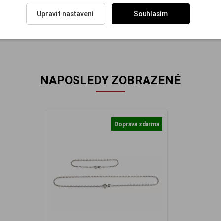
etízku délky 45 cm, má očkové zapínání. Šířka řetízku: 2 mm Hmotnost
Upravit nastavení
Souhlasím
NAPOSLEDY ZOBRAZENÉ
Doprava zdarma