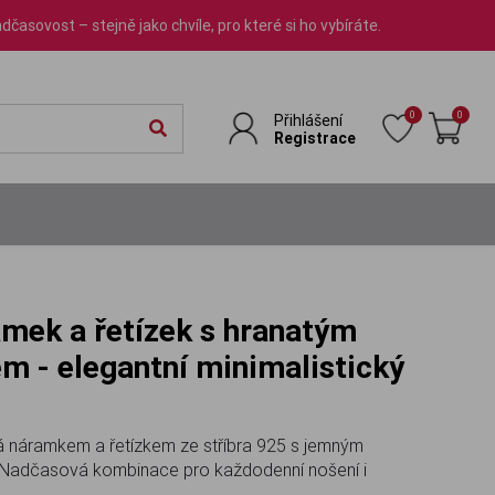
dčasovost – stejně jako chvíle, pro které si ho vybíráte.
0
0
Přihlášení
Registrace
m - elegantní minimalistický
ná náramkem a řetízkem ze stříbra 925 s jemným
Nadčasová kombinace pro každodenní nošení i