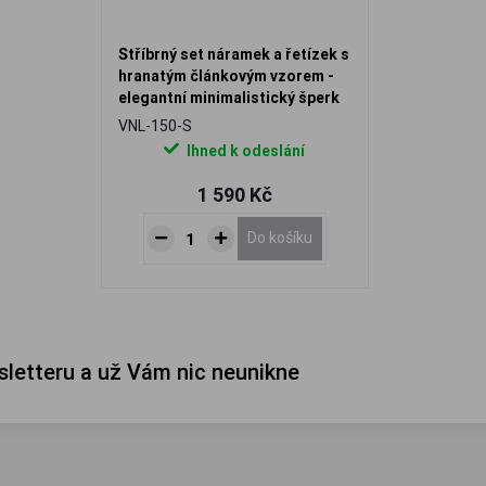
Stříbrný set náramek a řetízek s
hranatým článkovým vzorem -
elegantní minimalistický šperk
VNL-150-S
Ihned k odeslání
1 590 Kč
Do košíku
sletteru a už Vám nic neunikne