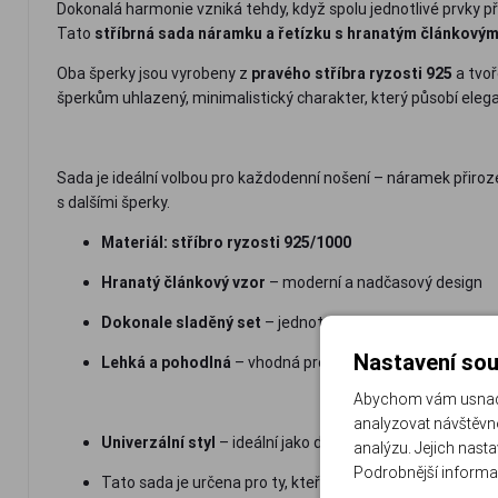
Dokonalá harmonie vzniká tehdy, když spolu jednotlivé prvky př
Tato
stříbrná sada náramku a řetízku s hranatým článkový
Oba šperky jsou vyrobeny z
pravého stříbra ryzosti 925
a tvoř
šperkům uhlazený, minimalistický charakter, který působí eleg
Sada je ideální volbou pro každodenní nošení – náramek přiroze
s dalšími šperky.
Materiál: stříbro ryzosti 925/1000
Hranatý článkový vzor
– moderní a nadčasový design
Dokonale sladěný set
– jednotný a vyvážený vzhled
Nastavení sou
Lehká a pohodlná
– vhodná pro celodenní nošení
Abychom vám usnadni
analyzovat návštěvno
Univerzální styl
– ideální jako dárek i osobní šperk
analýzu. Jejich nast
Podrobnější informa
Tato sada je určena pro ty, kteří ocení jednoduchost, čist