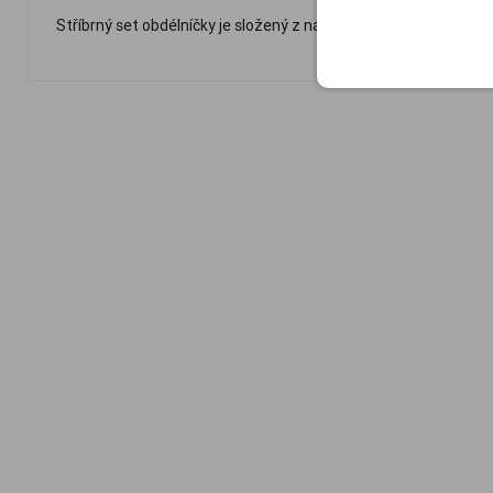
Stříbrný set obdélníčky je složený z náramku délky 19 cm a ř