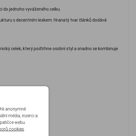
nci do jednoho vyváženého celku.
rukturu s decentním leskem. Hranatý tvar článků dodává
nický celek, který podtrhne osobní styl a snadno se kombinuje
ohli anonymně
lní média, inzerci a
 patičce webu.
borů cookies
.
ávají aktuální.