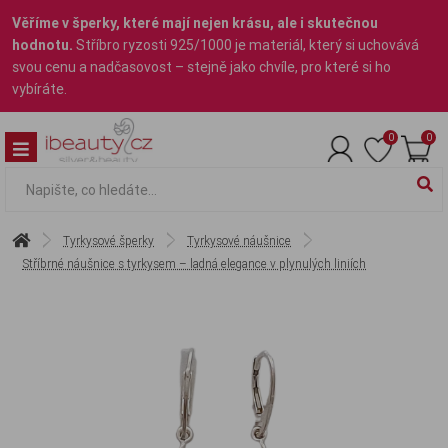
Věříme v šperky, které mají nejen krásu, ale i skutečnou
hodnotu.
Stříbro ryzosti 925/1000 je materiál, který si uchovává
svou cenu a nadčasovost – stejně jako chvíle, pro které si ho
vybíráte.
0
0
Tyrkysové šperky
Tyrkysové náušnice
Stříbrné náušnice s tyrkysem – ladná elegance v plynulých liniích