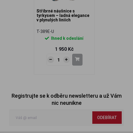
Stříbrné náušnice s
tyrkysem – ladná elegance
v plynulých liniích
T-389E-U
Ihned k odeslání
1 950 Kč
Registrujte se k odběru newsletteru a už Vám
nic neunikne
ODEBÍRAT