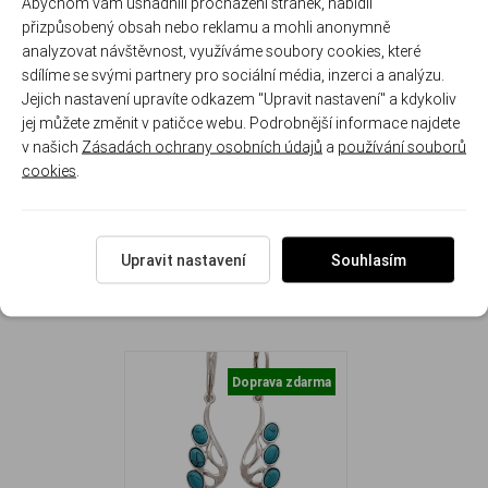
Abychom vám usnadnili procházení stránek, nabídli
nadčasových
přizpůsobený obsah nebo reklamu a mohli anonymně
stříbrných
analyzovat návštěvnost, využíváme soubory cookies, které
linií.
sdílíme se svými partnery pro sociální média, inzerci a analýzu.
Jejich nastavení upravíte odkazem "Upravit nastavení" a kdykoliv
Rozměr náušnice: 1.1 cm x 3.0 cm (se zapínáním 4.5 cm)
jej můžete změnit v patičce webu. Podrobnější informace najdete
Hmotnost náušnic: 3.9 g
v našich
Zásadách ochrany osobních údajů
a
používání souborů
cookies
.
Upravit nastavení
Souhlasím
NAPOSLEDY ZOBRAZENÉ
Doprava zdarma