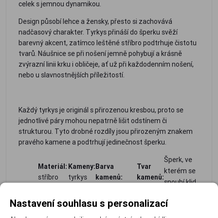
celek s jemnou dynamikou.
Design působí lehce a žensky, přesto si zachovává
nadčasový charakter. Tyrkys přináší do šperku svěží
barevný akcent, zatímco leštěné stříbro podtrhuje čistotu
tvarů. Náušnice se při nošení jemně pohybují a krásně
zvýrazní linii krku i obličeje, ať už při každodenním nošení,
nebo u slavnostnějších příležitostí.
Každý tyrkys je originál s přirozenou kresbou, proto se
jednotlivé páry mohou nepatrně lišit odstínem či
strukturou. Tyto drobné rozdíly jsou přirozeným znakem
pravého kamene a podtrhují jedinečnost šperku.
Šperk, ve
Materiál:
Kameny:
Barva
Tvar
kterém se
stříbro
tyrkys
kamenů:
kamenů:
snoubí klid
ryzosti
modrozelená
oválný
tyrkysu s
925/1000
Nastavení souhlasu s personalizací
ladnou
krásou