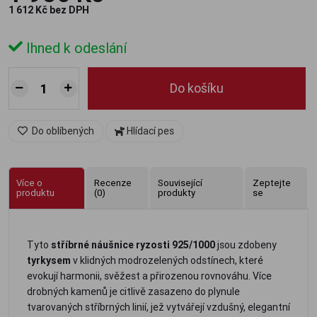
1 612 Kč bez DPH
Ihned k odeslání
Do košíku
Do oblíbených
Hlídací pes
Více o
Recenze
Související
Zeptejte
produktu
(0)
produkty
se
Tyto
stříbrné náušnice ryzosti 925/1000
jsou zdobeny
tyrkysem
v klidných modrozelených odstínech, které
evokují harmonii, svěžest a přirozenou rovnováhu. Více
drobných kamenů je citlivě zasazeno do plynule
tvarovaných stříbrných linií, jež vytvářejí vzdušný, elegantní