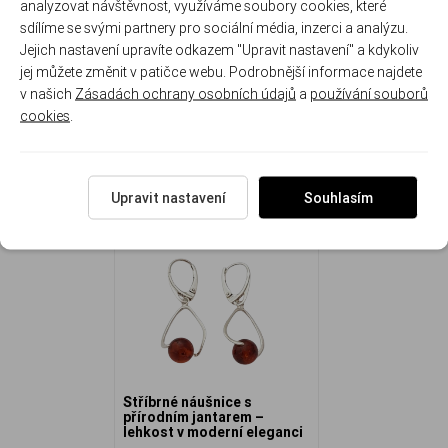
analyzovat návštěvnost, využíváme soubory cookies, které
Rozměr náušnice: 2.3 cm ( 4.0 cm se zapínáním ) x 1.5 cm
sdílíme se svými partnery pro sociální média, inzerci a analýzu.
Hmotnost náušnic: 2.6 g
Jejich nastavení upravíte odkazem "Upravit nastavení" a kdykoliv
jej můžete změnit v patičce webu. Podrobnější informace najdete
v našich
Zásadách ochrany osobních údajů
a
používání souborů
cookies
.
NAPOSLEDY ZOBRAZENÉ
Upravit nastavení
Souhlasím
Stříbrné náušnice s
přírodním jantarem –
lehkost v moderní eleganci