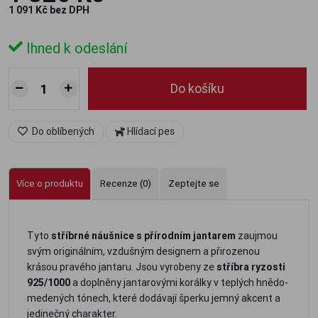
1 091 Kč bez DPH
Ihned k odeslání
Do košíku
Do oblíbených
Hlídací pes
Více o produktu
Recenze (0)
Zeptejte se
Tyto
stříbrné náušnice s přírodním jantarem
zaujmou
svým originálním, vzdušným designem a přirozenou
krásou pravého jantaru. Jsou vyrobeny ze
stříbra ryzosti
925/1000
a doplněny jantarovými korálky v teplých hnědo-
medených tónech, které dodávají šperku jemný akcent a
jedinečný charakter.