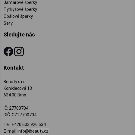
Jantarové šperky
Tyrkysové šperky
Opálové šperky
Sety
Sledujte nás
Kontakt
Beauty s.r.o.
Koniklecová 13
634 00 Brno
IČ: 27700704
DIČ: CZ27700704
Tel:
+420 603 926 534
E-mail:
info@ibeauty.cz