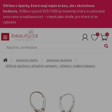
Věříme v šperky, které mají nejen krásu, ale i skutečnou
hodnotu.
Stříbro ryzosti 925/1000 je materiál, který si uchovává
svou cenu a nadčasovost – stejně jako chvíle, pro které si ho
vybíráte.
0
0
Jantarové šperky
Jantarové náušnice
Stříbrné náušnice s přírodním jantarem – lehkost v moderní eleganci