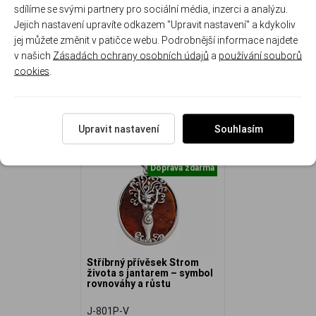
Hmotnost přívěsku: 5,2 g
sdílíme se svými partnery pro sociální média, inzerci a analýzu.
Jejich nastavení upravíte odkazem "Upravit nastavení" a kdykoliv
jej můžete změnit v patičce webu. Podrobnější informace najdete
v našich
Zásadách ochrany osobních údajů
a
používání souborů
cookies
.
NAPOSLEDY ZOBRAZENÉ
Upravit nastavení
Souhlasím
Doprava zdarma
Stříbrný přívěsek Strom
života s jantarem – symbol
rovnováhy a růstu
J-801P-V