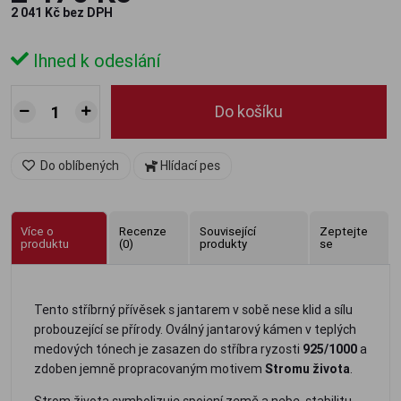
2 041 Kč bez DPH
Ihned k odeslání
Do košíku
Do oblíbených
Hlídací pes
Více o
Recenze
Související
Zeptejte
produktu
(0)
produkty
se
Tento stříbrný přívěsek s jantarem v sobě nese klid a sílu
probouzející se přírody. Oválný jantarový kámen v teplých
medových tónech je zasazen do stříbra ryzosti
925/1000
a
zdoben jemně propracovaným motivem
Stromu života
.