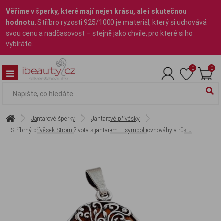
Věříme v šperky, které mají nejen krásu, ale i skutečnou
hodnotu.
Stříbro ryzosti 925/1000 je materiál, který si uchovává
svou cenu a nadčasovost – stejně jako chvíle, pro které si ho
vybíráte.
0
0
Jantarové šperky
Jantarové přívěsky
Stříbrný přívěsek Strom života s jantarem – symbol rovnováhy a růstu