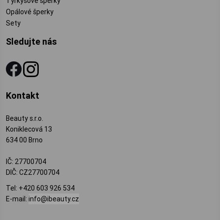
Tyrkysové šperky
Opálové šperky
Sety
Sledujte nás
Kontakt
Beauty s.r.o.
Koniklecová 13
634 00 Brno
IČ: 27700704
DIČ: CZ27700704
Tel:
+420 603 926 534
E-mail:
info@ibeauty.cz