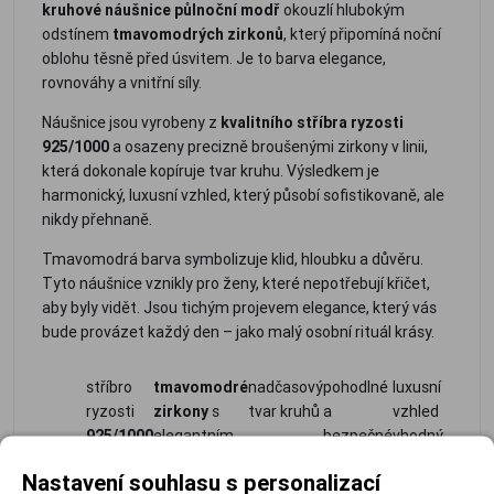
kruhové náušnice půlnoční modř
okouzlí hlubokým
odstínem
tmavomodrých zirkonů
, který připomíná noční
oblohu těsně před úsvitem. Je to barva elegance,
rovnováhy a vnitřní síly.
Náušnice jsou vyrobeny z
kvalitního stříbra ryzosti
925/1000
a osazeny precizně broušenými zirkony v linii,
která dokonale kopíruje tvar kruhu. Výsledkem je
harmonický, luxusní vzhled, který působí sofistikovaně, ale
nikdy přehnaně.
Tmavomodrá barva symbolizuje klid, hloubku a důvěru.
Tyto náušnice vznikly pro ženy, které nepotřebují křičet,
aby byly vidět. Jsou tichým projevem elegance, který vás
bude provázet každý den – jako malý osobní rituál krásy.
stříbro
tmavomodré
nadčasový
pohodlné
luxusní
ryzosti
zirkony
s
tvar kruhů
a
vzhled
925/1000
elegantním
bezpečné
vhodný
leskem
zapínání
pro den i
Nastavení souhlasu s personalizací
večer