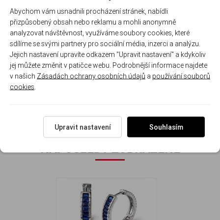
Abychom vám usnadnili procházení stránek, nabídli
přizpůsobený obsah nebo reklamu a mohli anonymně
analyzovat návštěvnost, využíváme soubory cookies, které
sdílíme se svými partnery pro sociální média, inzerci a analýzu.
ideální jako elegantní dárek
Jejich nastavení upravíte odkazem "Upravit nastavení" a kdykoliv
jej můžete změnit v patičce webu. Podrobnější informace najdete
Průměr náušnice: 1.8 cm Šířka náušnice: 0.37 cm
v našich
Zásadách ochrany osobních údajů
a
používání souborů
Hmotnost náušnic: 3.5 g
cookies
.
Upravit nastavení
Souhlasím
NAPOSLEDY ZOBRAZENÉ