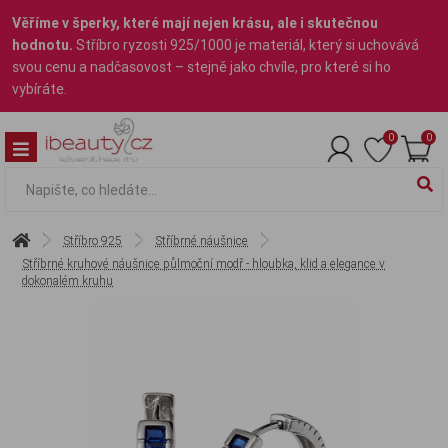
Věříme v šperky, které mají nejen krásu, ale i skutečnou
hodnotu.
Stříbro ryzosti 925/1000 je materiál, který si uchovává
svou cenu a nadčasovost – stejně jako chvíle, pro které si ho
vybíráte.
0
0
Stříbro 925
Stříbrné náušnice
Stříbrné kruhové náušnice půlmoční modř - hloubka, klid a elegance v
dokonalém kruhu