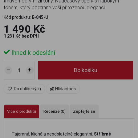
tmavomodrými zirkony. Nadčasový šperk s hlubokým
tónem, který podtrhne vaši přirozenou eleganci.
Kód produktu:
E-845-U
1 490 Kč
1 231 Kč bez DPH
Ihned k odeslání
Do košíku
Do oblíbených
Hlídací pes
Více o produktu
Recenze (0)
Zeptejte se
Tajemná, klidná a neodolatelně elegantní.
Stříbrné