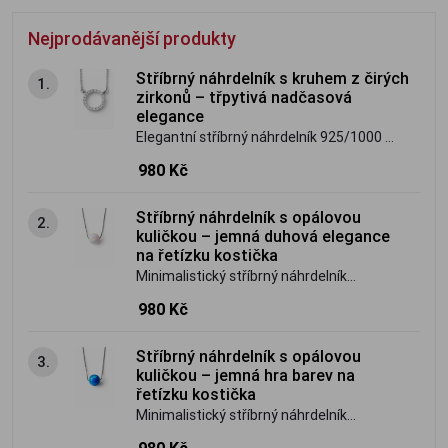
Nejprodávanější produkty
Stříbrný náhrdelník s kruhem z čirých
1.
zirkonů – třpytivá nadčasová
elegance
Elegantní stříbrný náhrdelník 925/1000 s
kruhovým přívěskem osazeným čirými
980 Kč
zirkony. Jemný očkový řetízek s
prodloužením pro dokonalé přizpůsobení
Stříbrný náhrdelník s opálovou
2.
délky.
kuličkou – jemná duhová elegance
na řetízku kostička
Minimalistický stříbrný náhrdelník
925/1000 s opálovou kuličkou s jemnou
980 Kč
duhovou hrou barev. Elegantní řetízek
typu kostička, lehký a nadčasový šperk
Stříbrný náhrdelník s opálovou
3.
pro každodenní nošení.
kuličkou – jemná hra barev na
řetízku kostička
Minimalistický stříbrný náhrdelník
925/1000 s opálovou kuličkou na