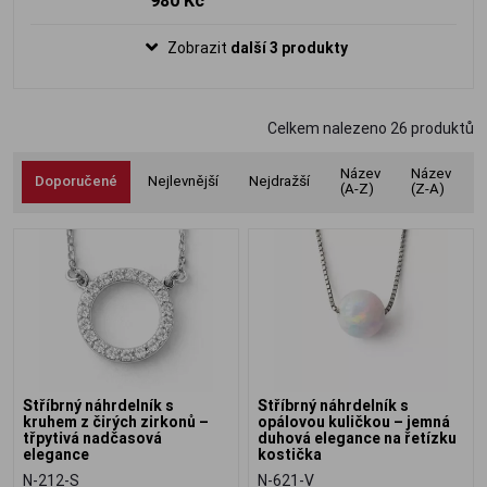
980 Kč
jemném řetízku typu kostička. Lehký,
elegantní šperk s nádhernou hrou
Zobrazit
další 3 produkty
modrozelených odlesků.
Celkem nalezeno
26
produktů
Název
Název
Doporučené
Nejlevnější
Nejdražší
(A-Z)
(Z-A)
Stříbrný náhrdelník s
Stříbrný náhrdelník s
kruhem z čirých zirkonů –
opálovou kuličkou – jemná
třpytivá nadčasová
duhová elegance na řetízku
elegance
kostička
N-212-S
N-621-V