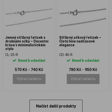
Jemný stříbrný řetízek s
Stříbrný očkový řetízek –
drobnými očky – Decentní
Čistá linie nadčasové
krása v minimalistickém
elegance
stylu
CL-35-R
CD-40-R
Ihned k odeslání
Ihned k odeslání
570 Kč - 740 Kč
780 Kč - 950 Kč
Vybrat variantu
Vybrat variantu
Načíst další produkty