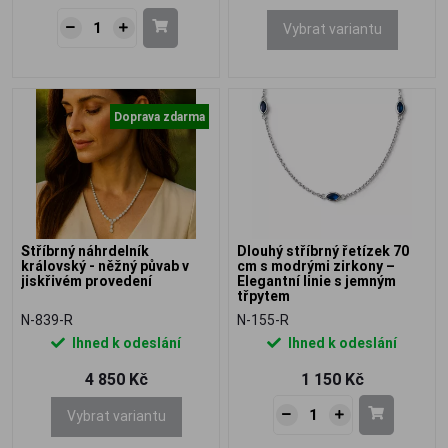
Vybrat variantu
Doprava zdarma
Stříbrný náhrdelník
Dlouhý stříbrný řetízek 70
královský - něžný půvab v
cm s modrými zirkony –
jiskřivém provedení
Elegantní linie s jemným
třpytem
N-839-R
N-155-R
Ihned k odeslání
Ihned k odeslání
4 850 Kč
1 150 Kč
Vybrat variantu