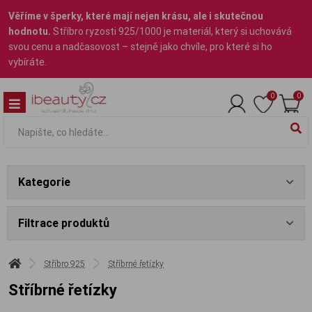
Věříme v šperky, které mají nejen krásu, ale i skutečnou
hodnotu.
Stříbro ryzosti 925/1000 je materiál, který si uchovává
svou cenu a nadčasovost – stejně jako chvíle, pro které si ho
vybíráte.
0
0
Kategorie
Filtrace produktů
Stříbro 925
Stříbrné řetízky
Stříbrné řetízky