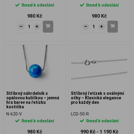
Ihned k odeslání
Ihned k odeslání
980 Kč
980 Kč
Stříbrný náhrdelník s
Stříbrný řetízek s oválnými
opálovou kuličkou – jemná
očky – Klasická elegance
hra barev na řetízku
pro každý den
kostička
N-620-V
LCD-50-R
Ihned k odeslání
Ihned k odeslání
980 Kč
990 Kč - 1 190 Kč