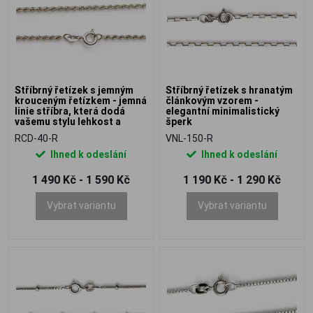
Stříbrný řetízek s jemným
Stříbrný řetízek s hranatým
krouceným řetízkem - jemná
článkovým vzorem -
linie stříbra, která dodá
elegantní minimalistický
vašemu stylu lehkost a
šperk
nenápadnou eleganci
RCD-40-R
VNL-150-R
Ihned k odeslání
Ihned k odeslání
1 490 Kč - 1 590 Kč
1 190 Kč - 1 290 Kč
Vybrat variantu
Vybrat variantu