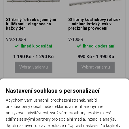
Stříbrný řetízek s jemnými
Stříbrný kostičkový řetízek
kuličkami - elegance na
– minimalistický lesk v
každý den
precizním provedení
VNC-100-R
V-100-R
Ihned k odeslání
Ihned k odeslání
1 190 Kč - 1 290 Kč
990 Kč - 1 490 Kč
Vybrat variantu
Vybrat variantu
Nastavení souhlasu s personalizací
Doprava zdarma
Abychom vám usnadnili procházení stránek, nabídli
přizpůsobený obsah nebo reklamu a mohli anonymně
analyzovat návštěvnost, využíváme soubory cookies, které
sdílíme se svými partnery pro sociální média, inzerci a analýzu.
Jejich nastavení upravíte odkazem "Upravit nastavení" a kdykoliv