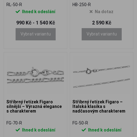
RL-50-R
HB-250-R
Ihned k odeslání
Na dotaz
990 Kč - 1 540 Kč
2 590 Kč
Vybrat variantu
Vybrat variantu
Stříbrný řetízek Figaro
Stříbrný řetízek Figaro –
silnější – Výrazná elegance
Italská klasika s
s charakterem
nadčasovým charakterem
FG-70-R
FG-50-R
Ihned k odeslání
Ihned k odeslání