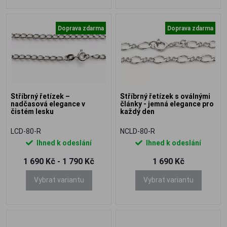
Doprava zdarma
Doprava zdarma
Stříbrný řetízek –
Stříbrný řetízek s oválnými
nadčasová elegance v
články - jemná elegance pro
čistém lesku
každý den
LCD-80-R
NCLD-80-R
Ihned k odeslání
Ihned k odeslání
1 690 Kč - 1 790 Kč
1 690 Kč
Vybrat variantu
Vybrat variantu