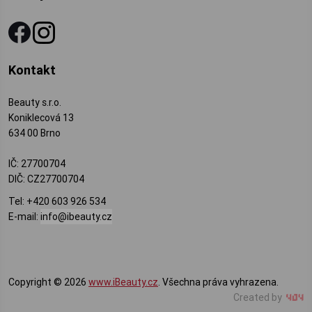
Kontakt
Beauty s.r.o.
Koniklecová 13
634 00 Brno
IČ: 27700704
DIČ: CZ27700704
Tel:
+420 603 926 534
E-mail:
info@ibeauty.cz
Copyright © 2026
www.iBeauty.cz
. Všechna práva vyhrazena.
Created by