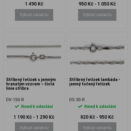
1 490 Kč
950 Kč - 1 050 Kč
Vybrat variantu
Vybrat variantu
Stříbrný řetízek s jemným
Stříbrný řetízek lambáda -
hranatým vzorem – čistá
jemný točený řetízek
linie stříbra
DV-150-R
DS-30-R
Ihned k odeslání
Ihned k odeslání
1 190 Kč - 1 290 Kč
820 Kč - 950 Kč
Vybrat variantu
Vybrat variantu