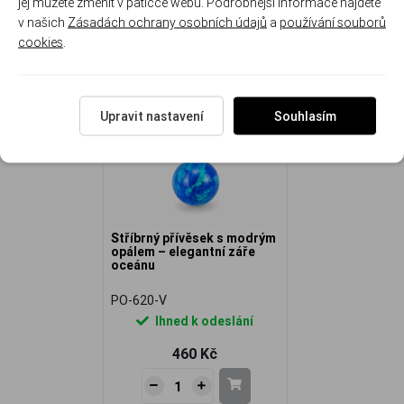
jej můžete změnit v patičce webu. Podrobnější informace najdete
v našich
Zásadách ochrany osobních údajů
a
používání souborů
NAPOSLEDY ZOBRAZENÉ
cookies
.
Upravit nastavení
Souhlasím
Stříbrný přívěsek s modrým
opálem – elegantní záře
oceánu
PO-620-V
Ihned k odeslání
460 Kč