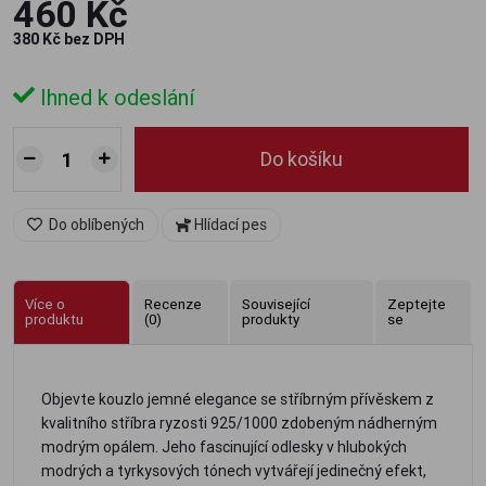
460 Kč
380 Kč bez DPH
Ihned k odeslání
Do košíku
Do oblíbených
Hlídací pes
Více o
Recenze
Související
Zeptejte
produktu
(0)
produkty
se
Objevte kouzlo jemné elegance se stříbrným přívěskem z
kvalitního stříbra ryzosti 925/1000 zdobeným nádherným
modrým opálem. Jeho fascinující odlesky v hlubokých
modrých a tyrkysových tónech vytvářejí jedinečný efekt,