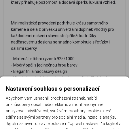
který přitahuje pozornost a dodává šperku luxusní vzhled.
Minimalistické provedení podtrhuje krásu samotného
kamene a dělá z přívěsku univerzální doplněk vhodný pro
každodenní nošení i slavnostní příležitosti. Díky
nadčasovému designu se snadno kombinuje s řetízky i
dalšími šperky.
- Materiál: stříbro ryzosti 925/1000
- Modrý opál s jedinečnou hrou barev
- Elegantní a nadčasový design
- Vhodný pro každodenní nošení i speciální příležitosti
- Krásný tip na dárek pro milovnice jemných šperků
Nastavení souhlasu s personalizací
Rozměr přívěsku: 0.6 cm ( s očkem 1.4 cm ) x 0.6 cm
Abychom vám usnadnili procházení stránek, nabídli
Hmotnost přívěsku: 0.4 g.
přizpůsobený obsah nebo reklamu a mohli anonymně
analyzovat návštěvnost, využíváme soubory cookies, které
sdílíme se svými partnery pro sociální média, inzerci a analýzu.
Jejich nastavení upravíte odkazem "Upravit nastavení" a kdykoliv