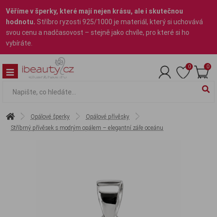
Věříme v šperky, které mají nejen krásu, ale i skutečnou
hodnotu.
Stříbro ryzosti 925/1000 je materiál, který si uchovává
svou cenu a nadčasovost – stejně jako chvíle, pro které si ho
vybíráte.
0
0
Opálové šperky
Opálové přívěsky
Stříbrný přívěsek s modrým opálem – elegantní záře oceánu