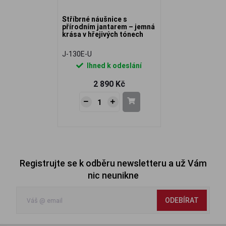
Stříbrné náušnice s
přírodním jantarem – jemná
krása v hřejivých tónech
J-130E-U
Ihned k odeslání
2 890 Kč
Registrujte se k odběru newsletteru a už Vám
nic neunikne
ODEBÍRAT