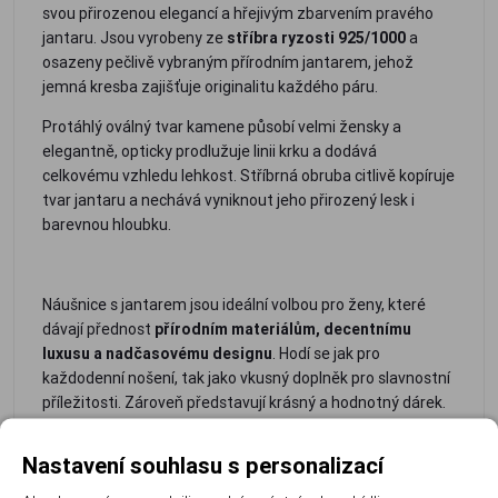
svou přirozenou elegancí a hřejivým zbarvením pravého
jantaru. Jsou vyrobeny ze
stříbra ryzosti 925/1000
a
osazeny pečlivě vybraným přírodním jantarem, jehož
jemná kresba zajišťuje originalitu každého páru.
Protáhlý oválný tvar kamene působí velmi žensky a
elegantně, opticky prodlužuje linii krku a dodává
celkovému vzhledu lehkost. Stříbrná obruba citlivě kopíruje
tvar jantaru a nechává vyniknout jeho přirozený lesk i
barevnou hloubku.
Náušnice s jantarem jsou ideální volbou pro ženy, které
dávají přednost
přírodním materiálům, decentnímu
luxusu a nadčasovému designu
. Hodí se jak pro
každodenní nošení, tak jako vkusný doplněk pro slavnostní
příležitosti. Zároveň představují krásný a hodnotný dárek.
- pravý
- kvalitní
-
- lehké a
-
-
Nastavení souhlasu s personalizací
přírodní
stříbro
elegantní
pohodlné
originální
ideální