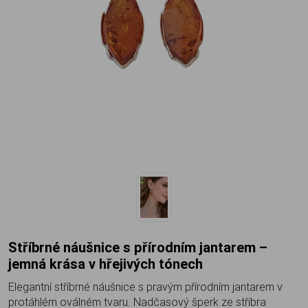
Stříbrné náušnice s přírodním jantarem –
jemná krása v hřejivých tónech
Elegantní stříbrné náušnice s pravým přírodním jantarem v
protáhlém oválném tvaru. Nadčasový šperk ze stříbra