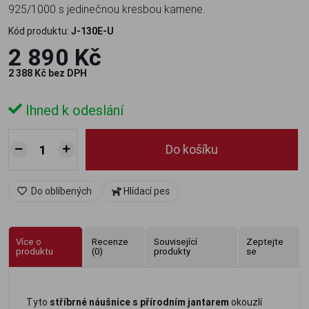
925/1000 s jedinečnou kresbou kamene.
Kód produktu:
J-130E-U
2 890 Kč
2 388 Kč bez DPH
Ihned k odeslání
Do košíku
Do oblíbených
Hlídací pes
Více o
Recenze
Související
Zeptejte
produktu
(0)
produkty
se
Tyto
stříbrné náušnice s přírodním jantarem
okouzlí