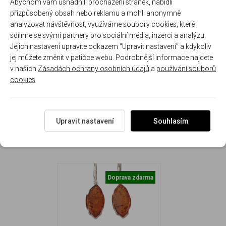
Abychom vám usnadnili procházení stránek, nabídli
jantar
925/1000
protáhlý
nošení
kresba
dárek
přizpůsobený obsah nebo reklamu a mohli anonymně
tvar
každého
pro
analyzovat návštěvnost, využíváme soubory cookies, které
kamene
ženy
sdílíme se svými partnery pro sociální média, inzerci a analýzu.
Jejich nastavení upravíte odkazem "Upravit nastavení" a kdykoliv
Rozměr náušnice: 2.3 cm ( 4.1 cm se zapínáním ) x 1.3 cm
jej můžete změnit v patičce webu. Podrobnější informace najdete
Hmotnost náušnic: 6.6 g
v našich
Zásadách ochrany osobních údajů
a
používání souborů
cookies
.
Upravit nastavení
Souhlasím
NAPOSLEDY ZOBRAZENÉ
Doprava zdarma