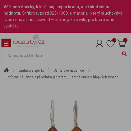
Věříme v šperky, které mají nejen krásu, ale i skutečnou
hodnotu.
Stříbro ryzosti 925/1000 je materiál, který si uchovává
svou cenu a nadčasovost – stejně jako chvíle, pro které si ho
vybíráte.
0
0
Jantarové šperky
Jantarové náušnice
Stříbrné náušnice s přírodním jantarem – jemná krása v hřejivých tónech