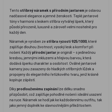
Tento
stříbrný náramek s přírodním jantarem
je oslavou
nadčasové elegance a jemné ženskosti. Teplé jantarové
tóny v harmonii s leskem stříbra vytvářejí šperk, který
působí přirozeně, luxusně a zároveň velmi nositelně pro
každý den.
Náramek je vyroben ze
stříbra ryzosti 925/1000
, které
zajišťuje dlouhou životnost, vysoký lesk a komfort při
nošení. Každý
přírodní jantar
je originál – s jedinečnou
kresbou, jemnými inkluzemi a hřejivou barvou, která
dodává šperku charakter a osobitost. Oválné jantarové
kameny jsou zasazeny do hladkých stříbrných lůžek a
propojeny do elegantního řetízkového tvaru, jenž krásně
kopíruje zápěstí.
Díky
prodlouženému zapínání
lze délku snadno
přizpůsobit, což zajišťuje pohodlné nošení i ideální usazení
na ruce. Náramek se hodí jak ke každodennímu outfitu, tak
jako jemný doplněk ke slavnostnějším příležitostem.