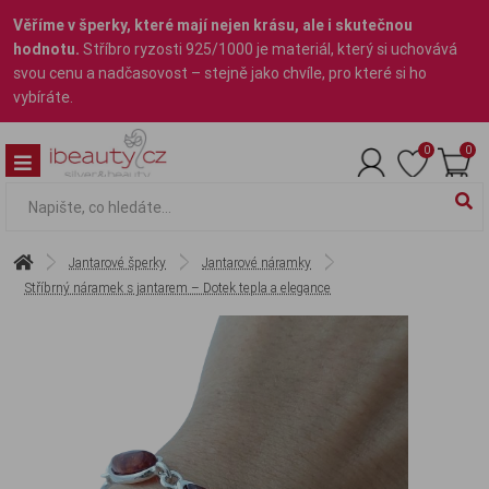
Věříme v šperky, které mají nejen krásu, ale i skutečnou
hodnotu.
Stříbro ryzosti 925/1000 je materiál, který si uchovává
svou cenu a nadčasovost – stejně jako chvíle, pro které si ho
vybíráte.
0
0
Jantarové šperky
Jantarové náramky
Stříbrný náramek s jantarem – Dotek tepla a elegance