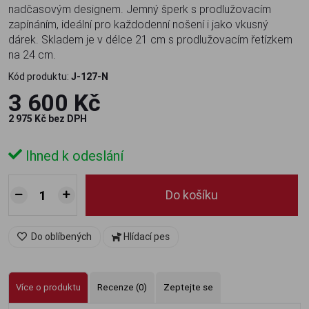
nadčasovým designem. Jemný šperk s prodlužovacím
zapínáním, ideální pro každodenní nošení i jako vkusný
dárek. Skladem je v délce 21 cm s prodlužovacím řetízkem
na 24 cm.
Kód produktu:
J-127-N
3 600 Kč
2 975 Kč bez DPH
Ihned k odeslání
Do košíku
Do oblíbených
Hlídací pes
Více o produktu
Recenze (0)
Zeptejte se