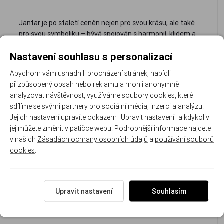
Jantar je po staletí ceněn nejen pro svou krásu, ale také
pro svou symboliku – bývá spojován s harmonií, klidem a
pozitivní energií. Tento šperk je proto nejen stylovým
Nastavení souhlasu s personalizací
doplňkem, ale i smysluplným dárkem pro ženu, která má
ráda přirozenou krásu a kvalitní zpracování.
Abychom vám usnadnili procházení stránek, nabídli
přizpůsobený obsah nebo reklamu a mohli anonymně
Materiál:
Kámen:
Barva
Zapínání:
Styl:
analyzovat návštěvnost, využíváme soubory cookies, které
stříbro
přírodní
kamene:
karabinka s
elegantní,
sdílíme se svými partnery pro sociální média, inzerci a analýzu.
925/1000
jantar
teplý
prodlužovacím
nadčasový,
Jejich nastavení upravíte odkazem "Upravit nastavení" a kdykoliv
medový
řetízkem
přírodní
jej můžete změnit v patičce webu. Podrobnější informace najdete
až
v našich
Zásadách ochrany osobních údajů
a
používání souborů
koňakový
cookies
.
odstín
Rozměr motivu: 1.5 cm x 0.6 cm Délka náramku: 21 cm s
Upravit nastavení
Souhlasím
prodlužovacím řtízkem na 24 cm. Hmotnost náramku: 9.9
g