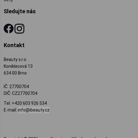
Sledujte nás
Kontakt
Beauty s.r.o.
Koniklecová 13
634 00 Brno
IČ: 27700704
DIČ: CZ27700704
Tel:
+420 603 926 534
E-mail:
info@ibeauty.cz