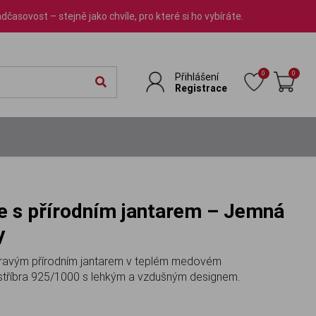
dčasovost – stejně jako chvíle, pro které si ho vybíráte.
0
0
Přihlášení
Registrace
y
 pravým přírodním jantarem v teplém medovém
stříbra 925/1000 s lehkým a vzdušným designem.