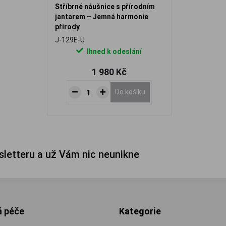
Stříbrné náušnice s přírodním
jantarem – Jemná harmonie
přírody
J-129E-U
Ihned k odeslání
1 980 Kč
Do košíku
sletteru a už Vám nic neunikne
á péče
Kategorie