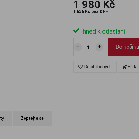
1 980 Kč
1 636 Kč bez DPH
Ihned k odeslání
Do košík
Do oblíbených
Hlída
kty
Zeptejte se