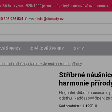
u.
Stříbro ryzosti 925/1000 je materiál, který si uchovává svou cenu a na
0 603 926 534
info@ibeauty.cz
| E-mail:
VÉ ŠPERKY
OPÁLOVÉ ŠPERKY
SETY
šnice s přírodním jantarem – Jemná harmonie přírody
Stříbrné náušnice s přírodním jantarem – Jemná
harmonie přírod
Elegantní stříbrné náušnice s
odstínu. Nadčasový šperk ze 
Kód produktu:
J-129E-U