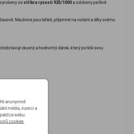
 vyrobeny ze
stříbra ryzosti 925/1000
a zdobeny pečlivě
časově. Náušnice jsou lehké, příjemné na nošení a díky svému
 představují vkusný a hodnotný dárek, který potěší svou
ohli anonymně
lní média, inzerci a
 patičce webu.
borů cookies
.