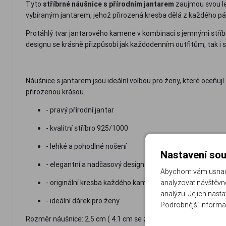
Tyto
stříbrné náušnice s přírodním jantarem
zaujmou svou le
vybíraným jantarem, jehož přirozená kresba dělá z každého pár
Protáhlý tvar jantarového kamene v kombinaci s jemnými stříbr
designu se krásně přizpůsobí jak každodenním outfitům, tak i 
Náušnice s jantarem jsou ideální volbou pro ženy, které oceňují
přirozenou krásou.
- pravý přírodní jantar
- kvalitní stříbro 925/1000
- lehké a pohodlné nošení
Nastavení sou
- elegantní a nadčasový design
Abychom vám usnadni
- originální kresba každého kamene
analyzovat návštěvno
analýzu. Jejich nast
- ideální dárek pro ženy
Podrobnější informa
Rozměr náušnice: 2.5 cm ( 4.1 cm se zapínáním ) x 1.0 cm Hmot