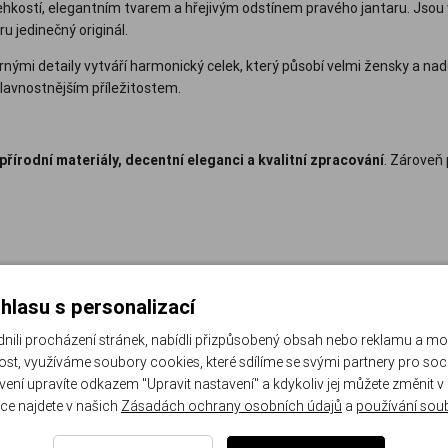
hkostí, elegantním tvarem a hřejivým odstínem pravého jantaru. Jsou
u jedinečný originál.
nými detaily vytváří harmonický celek, který působí velmi žensky a nad
slavnostnějším příležitostem.
přírodní materiály, decentní eleganci a kvalitní zpracování
. Zároveň
hlasu s personalizací
li procházení stránek, nabídli přizpůsobený obsah nebo reklamu a m
st, využíváme soubory cookies, které sdílíme se svými partnery pro sociá
avení upravíte odkazem "Upravit nastavení" a kdykoliv jej můžete změnit v
ce najdete v našich
Zásadách ochrany osobních údajů
a
používání sou
nost náušnic: 4.2 g