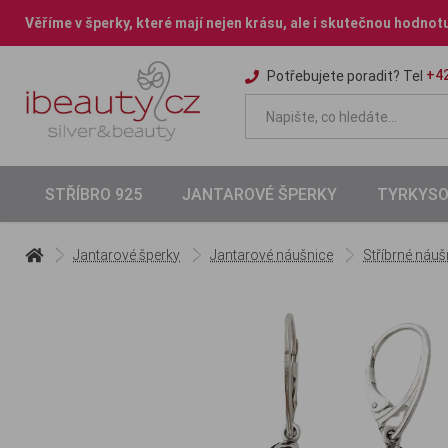
Věříme v šperky, které mají nejen krásu, ale i skutečnou hodnot
+42
Potřebujete poradit? Tel
STŘÍBRO 925
JANTAROVÉ ŠPERKY
TYRKYSO
Jantarové šperky
Jantarové náušnice
Stříbrné náu