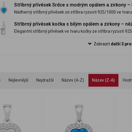
bílým opálem a třpytivými zirkony. Jemný šperk plný světla, ro
Stříbrný přívěsek Srdce s modrým opálem a zirkony – 
který rozzáří každý outfit.
Nádherný stříbrný přívěsek ze stříbra ryzosti 925/1000 ve tva
modrým opálem a třpytivými zirkony. Elegantní šperk, který sp
Stříbrný přívěsek kočka s bílým opálem a zirkony – ně
fascinující hrou barev a nadčasovou krásou.
Elegantní stříbrný přívěsek ve tvaru kočky ze stříbra ryzosti 92
opál a zářivé zirkony. Romantický design s mašličkou krásně do
Zobrazit
další 3 pr
dokonale ladí s kočičími náušnicemi do soupravy.
é
Nejlevnější
Nejdražší
Název (A-Z)
Název (Z-A)
Hodn