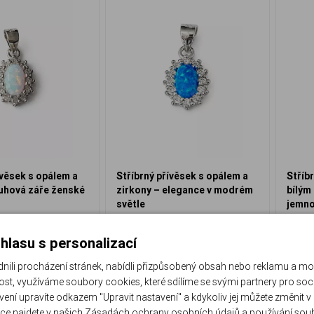
ívěsek s opálem a
Stříbrný přívěsek s opálem a
Stříb
duhová záře ženské
zirkony – elegance v modrém
bílým
světle
jemno
PO-654-V
PO-60
ed k odeslání
Ihned k odeslání
hlasu s personalizací
790 Kč
790 Kč
li procházení stránek, nabídli přizpůsobený obsah nebo reklamu a m
st, využíváme soubory cookies, které sdílíme se svými partnery pro sociá
Do košíku
Do košíku
avení upravíte odkazem "Upravit nastavení" a kdykoliv jej můžete změnit v
ce najdete v našich
Zásadách ochrany osobních údajů
a
používání sou