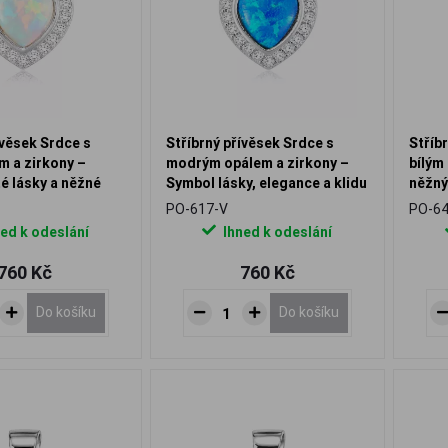
ívěsek Srdce s
Stříbrný přívěsek Srdce s
Stříb
m a zirkony –
modrým opálem a zirkony –
bílým
é lásky a něžné
Symbol lásky, elegance a klidu
něžný
PO-617-V
PO-64
ed k odeslání
Ihned k odeslání
760 Kč
760 Kč
Do košíku
Do košíku