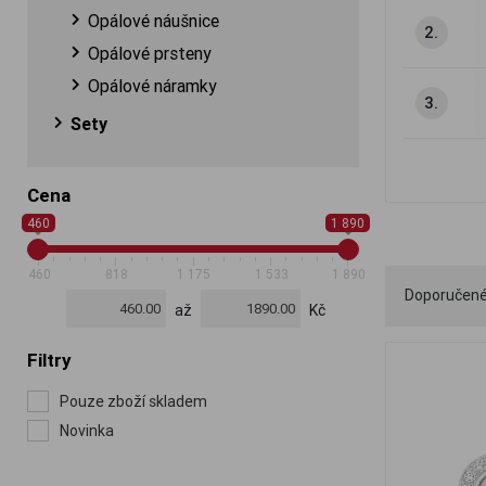
Opálové náušnice
2.
Opálové prsteny
Opálové náramky
3.
Sety
Cena
460
1 890
460
818
1 175
1 533
1 890
Doporučen
až
Kč
Filtry
Pouze zboží skladem
Novinka