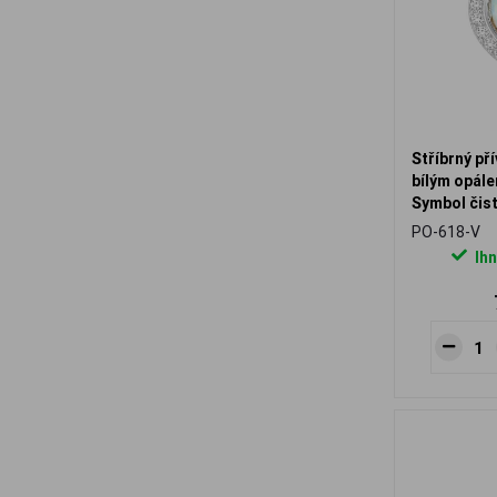
Stříbrný př
bílým opále
Symbol čist
elegance
PO-618-V
Ihn