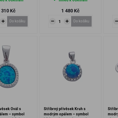
ed k odeslání
Ihned k odeslání
 310 Kč
1 480 Kč
Do košíku
Do košíku
ívěsek Ovál s
Stříbrný přívěsek Kruh s
Stříb
lem – symbol
modrým opálem – symbol
modrý