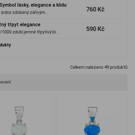
mantiky a nadčasové krásy,
Symbol lásky, elegance a klidu
760 Kč
ru srdce zdobený zářivým
ojuje romantickou symboliku s
žný třpyt elegance
590 Kč
5/1000 zdobí jemně třpytivý bílý
plní každodenní outfit a
odukty
Celkem nalezeno
49
produktů
ocení