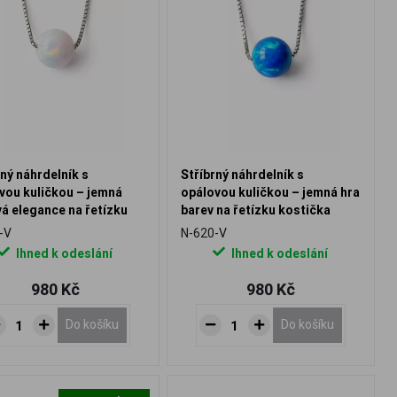
rný náhrdelník s
Stříbrný náhrdelník s
vou kuličkou – jemná
opálovou kuličkou – jemná hra
á elegance na řetízku
barev na řetízku kostička
čka
-V
N-620-V
Ihned k odeslání
Ihned k odeslání
980 Kč
980 Kč
Do košíku
Do košíku