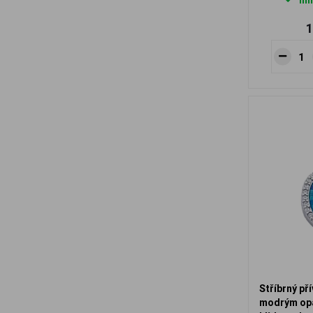
Ihn
1
Stříbrný př
modrým opá