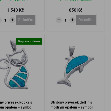
Ihned k odeslání
Ihned k odeslání
1 540 Kč
850 Kč
Do košíku
Do košíku
Doprava zdarma
rný přívěsek kočka s
Stříbrný přívěsek delfín s
m opálem – symbol
modrým opálem – symbol