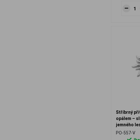
Stříbrný př
opálem – s
jemného le
PO-557-V