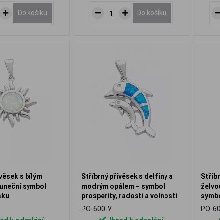
Do košíku
Do košíku
ívěsek s bílým
Stříbrný přívěsek s delfíny a
Stříb
luneční symbol
modrým opálem – symbol
želvo
sku
prosperity, radosti a volnosti
symbo
prosp
PO-600-V
PO-60