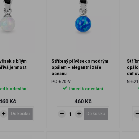
ívěsek s bílým
Stříbrný přívěsek s modrým
Stříb
ářivá jemnost
opálem – elegantní záře
opálo
oceánu
duhov
kosti
PO-620-V
N-621
ed k odeslání
Ihned k odeslání
460 Kč
460 Kč
Do košíku
Do košíku