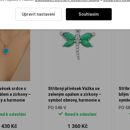
Upravit nastavení
Souhlasím
ívěsek srdce s
Stříbrný přívěsek Vážka se
Stříb
lem a zirkony –
zeleným opálem a zirkony –
bílým
ky a harmonie
symbol obnovy, harmonie a
symbo
životní energie
vnitř
PO-548-V
PO-58
ed k odeslání
Ihned k odeslání
 430 Kč
1 360 Kč