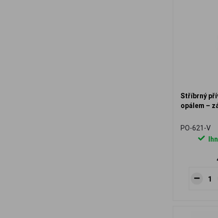
Stříbrný př
opálem – z
PO-621-V
Ihn