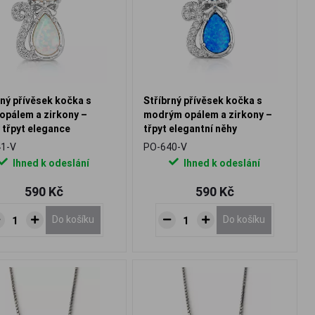
rný přívěsek kočka s
Stříbrný přívěsek kočka s
 opálem a zirkony –
modrým opálem a zirkony –
 třpyt elegance
třpyt elegantní něhy
1-V
PO-640-V
Ihned k odeslání
Ihned k odeslání
590 Kč
590 Kč
Do košíku
Do košíku