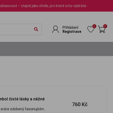
dčasovost – stejně jako chvíle, pro které si ho vybíráte.
0
0
Přihlášení
Registrace
mbol čisté lásky a něžné
760 Kč
u srdce zdobený fascinujícím