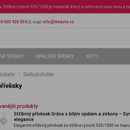
u.
Stříbro ryzosti 925/1000 je materiál, který si uchovává svou cenu a na
0 603 926 534
info@ibeauty.cz
| E-mail:
VÉ ŠPERKY
OPÁLOVÉ ŠPERKY
SETY
é šperky
Opálové přívěsky
přívěsky
vanější produkty
Stříbrný přívěsek Srdce s bílým opálem a zirkony – Sy
elegance
Elegantní stříbrný přívěsek ze stříbra ryzosti 925/1000 ve tvar