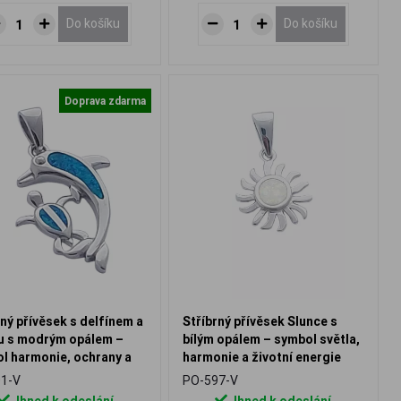
Do košíku
Do košíku
Doprava zdarma
rný přívěsek s delfínem a
Stříbrný přívěsek Slunce s
u s modrým opálem –
bílým opálem – symbol světla,
l harmonie, ochrany a
harmonie a životní energie
erity
1-V
PO-597-V