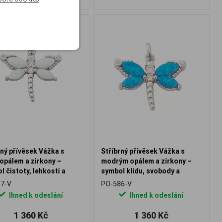
rný přívěsek Vážka s
Stříbrný přívěsek Vážka s
 opálem a zirkony –
modrým opálem a zirkony –
l čistoty, lehkosti a
symbol klidu, svobody a
ní harmonie
vnitřní harmonie
7-V
PO-586-V
Ihned k odeslání
Ihned k odeslání
1 360 Kč
1 360 Kč