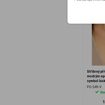
Stříbrný př
modrým opá
symbol lás
PO-549-V
Ihn
1