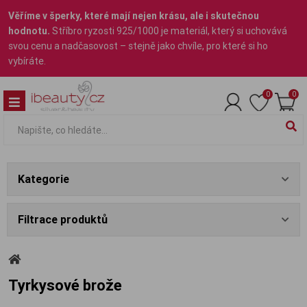
Věříme v šperky, které mají nejen krásu, ale i skutečnou
hodnotu.
Stříbro ryzosti 925/1000 je materiál, který si uchovává
svou cenu a nadčasovost – stejně jako chvíle, pro které si ho
vybíráte.
0
0
Kategorie
Filtrace produktů
Tyrkysové brože