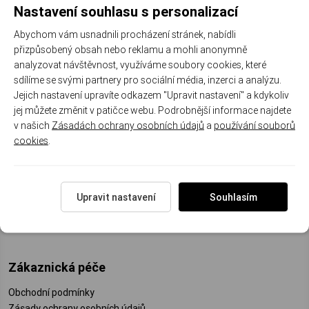
Nastavení souhlasu s personalizací
ODEBÍRAT
Abychom vám usnadnili procházení stránek, nabídli
přizpůsobený obsah nebo reklamu a mohli anonymně
analyzovat návštěvnost, využíváme soubory cookies, které
sdílíme se svými partnery pro sociální média, inzerci a analýzu.
Mohlo by Vás zajímat
Jejich nastavení upravíte odkazem "Upravit nastavení" a kdykoliv
jej můžete změnit v patičce webu. Podrobnější informace najdete
Doprava a platba
v našich
Zásadách ochrany osobních údajů
a
používání souborů
Reklamační řád
cookies
.
Velkoobchodní podmínky
Reklamační formulář
Puncovní značky
Garance pravosti jantaru
Upravit nastavení
Souhlasím
O nás
Zákaznická péče
Obchodní podmínky
Zásady ochrany osobních údajů